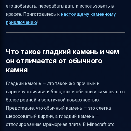
Звуковые эффекты гладкого камня
его добывать, перерабатывать и использовать в
Идентификаторы и теги блока
крафте. Приготовьтесь к
настоящему каменному
приключению
!
История гладкого камня в Minecraft
Распространённые ошибки новичков
Советы по производству гладкого камня в
Что такое гладкий камень и чем
приключенческом режиме
он отличается от обычного
Команды для творческого режима
камня
Итоговая таблица рецептов гладкого камня
и плит
Гладкий камень — это такой же прочный и
Практические применения гладкого камня
взрывоустойчивый блок, как и обычный камень, но с
более ровной и эстетичной поверхностью.
Полезные ссылки
Представьте, что обычный камень — это слегка
шероховатый кирпич, а гладкий камень —
отполированная мраморная плита. В Minecraft это