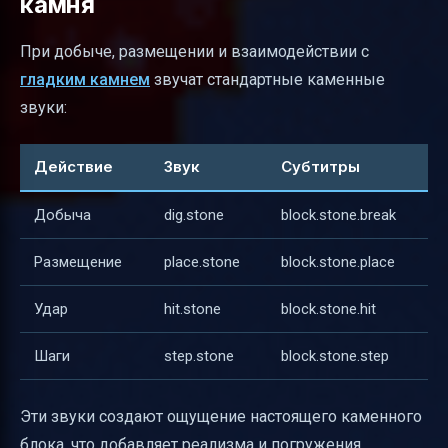
камня
При добыче, размещении и взаимодействии с
гладким камнем
звучат стандартные каменные
звуки:
Действие
Звук
Субтитры
Добыча
dig.stone
block.stone.break
Размещение
place.stone
block.stone.place
Удар
hit.stone
block.stone.hit
Шаги
step.stone
block.stone.step
Эти звуки создают ощущение настоящего каменного
блока, что добавляет реализма и погружения.