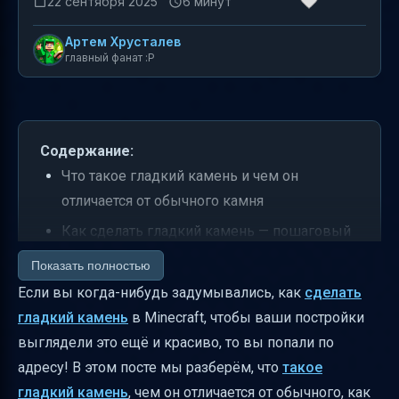
22 сентября 2025
6 минут
Артем Хрусталев
главный фанат :P
Содержание:
Что такое гладкий камень и чем он
отличается от обычного камня
Как сделать гладкий камень — пошаговый
рецепт
Показать полностью
Правила добычи гладкого камня
Если вы когда-нибудь задумывались, как
сделать
гладкий камень
в Minecraft, чтобы ваши постройки
Где найти гладкий камень в природе
выглядели это ещё и красиво, то вы попали по
Использование гладкого камня в крафте
адресу! В этом посте мы разберём, что
такое
Время добычи и влияние чар
гладкий камень
, чем он отличается от обычного, как