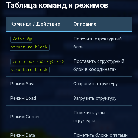
Таблица команд и режимов
Команда / Действие
Описание
Получить структурный
/give @p
блок
structure_block
Поставить структурный
/setblock <x> <y> <z>
блок в координатах
structure_block
Режим Save
Сохранить структуру
Режим Load
Загрузить структуру
Пометить углы
Режим Corner
структуры
Режим Data
Пометить блоки с тегами