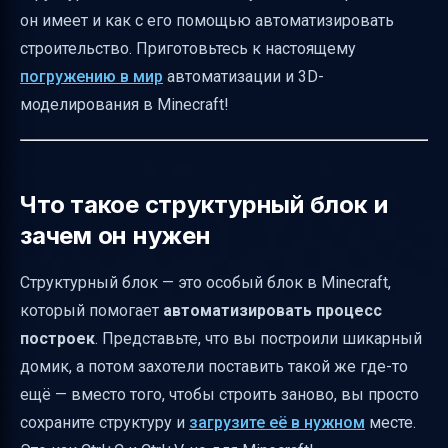
Режим данных и структурная пустота
он имеет и как с его помощью автоматизировать
Графический интерфейс структурного блока
строительство. Приготовьтесь к настоящему
погружению в мир
автоматизации и 3D-
Особенности и ограничения
моделирования в Minecraft!
Практический пример: копирование домика
Таблица команд и режимов
Где узнать об ошибках и обновлениях
Что такое структурный блок и
Итог
зачем он нужен
Полезные ссылки
Структурный блок — это особый блок в Minecraft,
который помогает
автоматизировать процесс
построек
. Представьте, что вы построили шикарный
домик, а потом захотели поставить такой же где-то
ещё — вместо того, чтобы строить заново, вы просто
сохраните структуру и
загрузите её в нужном
месте.