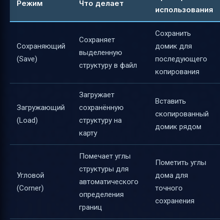
Режим
Что делает
использования
Сохранить
Сохраняет
Сохраняющий
домик для
выделенную
(Save)
последующего
структуру в файл
копирования
Загружает
Вставить
Загружающий
сохранённую
скопированный
(Load)
структуру на
домик рядом
карту
Помечает углы
Пометить углы
структуры для
Угловой
дома для
автоматического
(Corner)
точного
определения
сохранения
границ