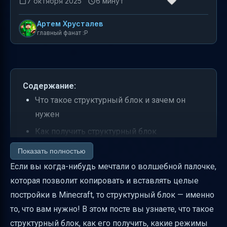
7 октября 2025
6 минут
Артем Хрусталев
главный фанат :P
Содержание:
Что такое структурный блок и зачем он
нужен
Как получить структурный блок
Режимы структурного блока и их задачи
Показать полностью
Если вы когда-нибудь мечтали о волшебной палочке,
Как работает режим сохранения
которая позволит копировать и вставлять целые
Угловой режим и автоматический расчёт
постройки в Minecraft, то структурный блок — именно
границ
то, что вам нужно! В этом посте вы узнаете, что такое
Как работает режим загрузки
структурный блок, как его получить, какие режимы