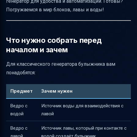
генератор для удобства и автоматизации. Готовы?
Меры безопасности и защита генератора
Погружаемся в мир блоков, лавы и воды!
Улучшения для удобства и безопасности
Как организовать доступ к добываемому
булыжнику
Что нужно собрать перед
Сигналы корректной работы генератора
началом и зачем
Альтернативы и варианты на карте SkyBlock
Для классического генератора булыжника вам
Распространённые проблемы и их решения
понадобятся:
Точные параметры для обычного
генератора булыжника
Предмет
Зачем нужен
Материалы и альтернативы
Ведро с
Источник воды для взаимодействия с
Взаимодействие лавы и воды и
водой
лавой
оптимизация скорости добычи
Четырёхсторонняя версия генератора
Ведро с
Источник лавы, который при контакте с
лавой
водой создаёт булыжник