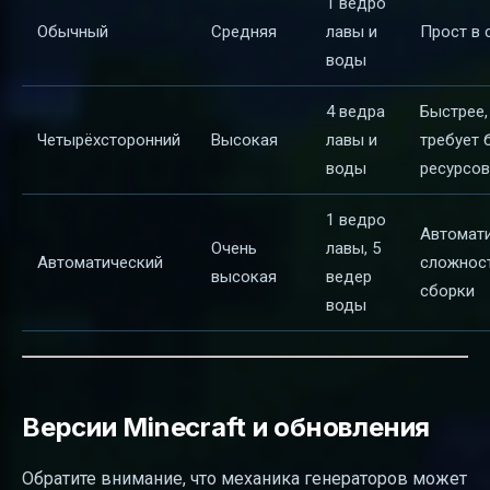
1 ведро
Обычный
Средняя
лавы и
Прост в 
воды
4 ведра
Быстрее,
Четырёхсторонний
Высокая
лавы и
требует 
воды
ресурсов
1 ведро
Автомати
Очень
лавы, 5
Автоматический
сложнос
высокая
ведер
сборки
воды
Версии Minecraft и обновления
Обратите внимание, что механика генераторов может