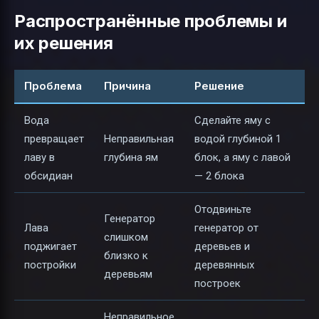
Распространённые проблемы и
их решения
Проблема
Причина
Решение
Вода
Сделайте яму с
превращает
Неправильная
водой глубиной 1
лаву в
глубина ям
блок, а яму с лавой
обсидиан
— 2 блока
Отодвиньте
Генератор
Лава
генератор от
слишком
поджигает
деревьев и
близко к
постройки
деревянных
деревьям
построек
Неправильное