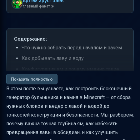
Артем Хрусталев
главный фанат :P
Содержание:
Что нужно собрать перед началом и зачем
Как добывать лаву и воду
Конфигурация ям и почему именно такие
размеры
Показать полностью
В этом посте вы узнаете, как построить бесконечный
Размещение третьей ямы через один блок
генератор булыжника и камня в Minecraft — от сбора
от ямы с водой
нужных блоков и ведер с лавой и водой до
Как разбивать блок между ямами и понять,
тонкостей конструкции и безопасности. Мы разберём,
что началось производство булыжника
почему важна точная глубина ям, как избежать
Продолжение добычи и бесконечная
превращения лавы в обсидиан, и как улучшить
генерация