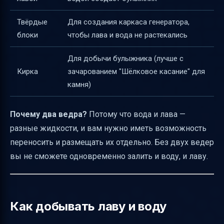
Автоматический генератор
Зачем нужна кирка с "Шёлковым касанием"
Твёрдые
Для создания каркаса генератора,
блоки
чтобы лава и вода не растекались
Размещение люков в генераторе камня
Генератор базальта
Для добычи булыжника (лучше с
Эффективность и оптимизация
Кирка
зачарованием "Шёлковое касание" для
камня)
Версии Minecraft и обновления
Иллюстрации и схемы
Почему два ведра?
Потому что вода и лава —
Частые ошибки и их исправление
разные жидкости, и вам нужно иметь возможность
Советы по безопасности и устойчивости
переносить и размещать их отдельно. Без двух ведер
Полезные ссылки
вы не сможете одновременно залить и воду, и лаву.
Как добывать лаву и воду