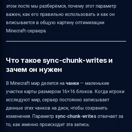
этом посте мы разберёмся, почему этот параметр
для оптимизации
важен, как его правильно использовать и как он
Как выбрать оптимальные значения для
вписывается в общую картину оптимизации
вашего сервера
Minecraft-сервера.
Диагностика проблем с запуском сервера
из-за server.properties
Итог
Что такое sync-chunk-writes и
Полезные ссылки
зачем он нужен
В Minecraft мир делится на
чанки
— маленькие
участки карты размером 16×16 блоков. Когда игроки
исследуют мир, сервер постоянно записывает
данные этих чанков на диск, чтобы сохранить
изменения. Параметр
sync-chunk-writes
отвечает за
то, как именно происходит эта запись: