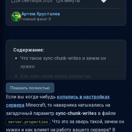
28 сентября 2025
4 минуты
Артем Хрусталев
главный фанат :P
Содержание:
Что такое sync-chunk-writes и зачем он
нужен
Как sync-chunk-writes влияет на
производительность
Показать полностью
Как безопасно редактировать
Если вы когда-нибудь
копались в настройках
server.properties
сервера
Minecraft, то наверняка натыкались на
загадочный параметр
sync-chunk-writes
в файле
Практические советы по работе с sync-
. Что это за зверь такой, зачем он
chunk-writes
server.properties
нужен и как влияет на работу вашего сервера? В
Связь с другими параметрами и модами