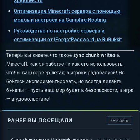
SpigotMC.ru
Оптимизация Minecraft сервера с помощью
модов и настроек на Campfire Hosting
Руководство по настройке сервера и
оптимизации от iForgotPassword на RuBukkit
Теперь вы знаете, что такое
sync chunk writes
в
Minecraft, как он работает и как его использовать,
чтобы ваш сервер летал, а игроки радовались! Не
бойтесь экспериментировать, но всегда делайте
бэкапы — пусть ваш мир будет в безопасности, а игра
— в удовольствие!
РАНЕЕ ВЫ ПОСЕЩАЛИ
Очистить