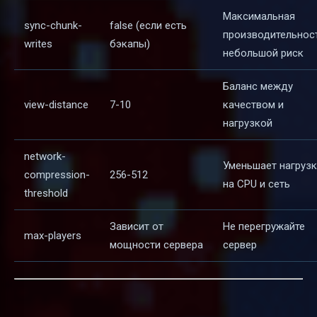
Максимальная
sync-chunk-
false (если есть
производительност
writes
бэкапы)
небольшой риск
Баланс между
view-distance
7-10
качеством и
нагрузкой
network-
Уменьшает нагрузк
compression-
256-512
на CPU и сеть
threshold
Зависит от
Не перегружайте
max-players
мощности сервера
сервер