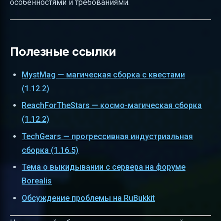
особенностями и требованиями.
Полезные ссылки
MystMag — магическая сборка с квестами
(1.12.2)
ReachForTheStars — космо-магическая сборка
(1.12.2)
TechGears — прогрессивная индустриальная
сборка (1.16.5)
Тема о выкидывании с сервера на форуме
Borealis
Обсуждение проблемы на RuBukkit