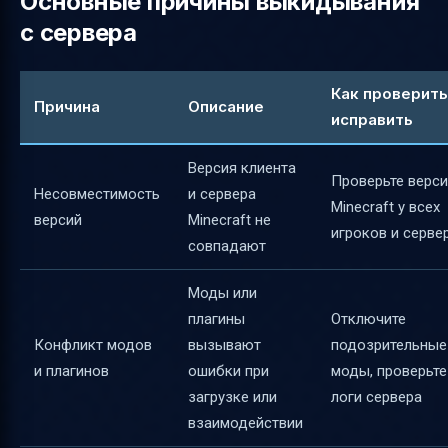
Основные причины выкидывания
с сервера
Как проверить
Причина
Описание
исправить
Версия клиента
Проверьте верс
Несовместимость
и сервера
Minecraft у всех
версий
Minecraft не
игроков и серве
совпадают
Моды или
плагины
Отключите
Конфликт модов
вызывают
подозрительные
и плагинов
ошибки при
моды, проверьте
загрузке или
логи сервера
взаимодействии