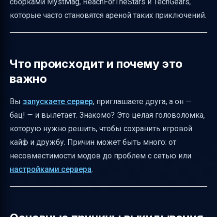
сборками MystMag, ReachForTheStars и TechGears,
сервера
которые часто становятся ареной таких приключений.
Как оформить баг-репорт для быстрого
решения
FAQ — частые вопросы
Что происходит и почему это
Итог
важно
Полезные ссылки
Вы
запускаете сервер
, приглашаете друга, а он —
бац! — и вылетает. Знакомо? Это целая головоломка,
которую нужно решить, чтобы сохранить игровой
кайф и дружбу. Причин может быть много: от
несовместимости модов до проблем с сетью или
настройками сервера
.