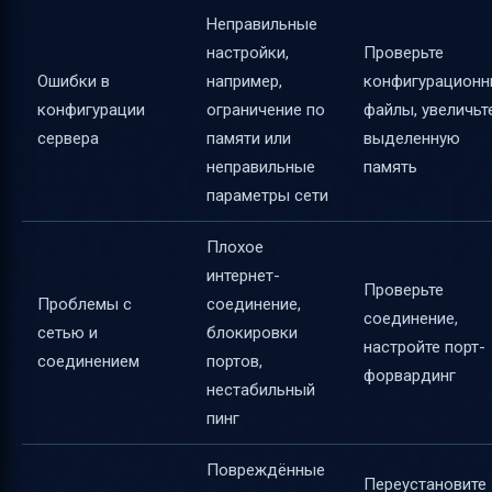
Неправильные
настройки,
Проверьте
Ошибки в
например,
конфигурацион
конфигурации
ограничение по
файлы, увеличьт
сервера
памяти или
выделенную
неправильные
память
параметры сети
Плохое
интернет-
Проверьте
Проблемы с
соединение,
соединение,
сетью и
блокировки
настройте порт-
соединением
портов,
форвардинг
нестабильный
пинг
Повреждённые
Переустановите