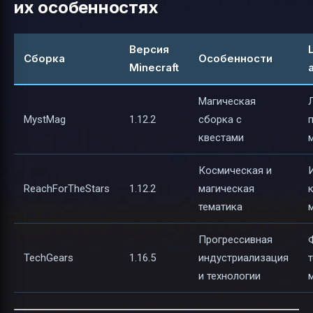
их особенностях
Версия
Сборка
Особенности
Minecraft
Магическая
MystMag
1.12.2
сборка с
квестами
Космическая и
ReachForTheStars
1.12.2
магическая
тематика
Прогрессивная
TechGears
1.16.5
индустриализация
и технологии