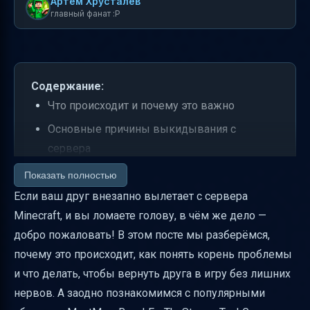
Артем Хрусталев
главный фанат :P
Содержание:
Что происходит и почему это важно
Основные причины выкидывания с
сервера
Как собрать данные для диагностики
Показать полностью
Если ваш друг внезапно вылетает с сервера
Практический пример: баг с
Minecraft, и вы ломаете голову, в чём же дело —
выкидыванием в сборке MystMag
добро пожаловать! В этом посте мы разберёмся,
Кратко о популярных сборках и их
почему это происходит, как понять корень проблемы
особенностях
и что делать, чтобы вернуть друга в игру без лишних
Как правильно скачать и установить сборки
нервов. А заодно познакомимся с популярными
Что делать, если друга выкидывает с