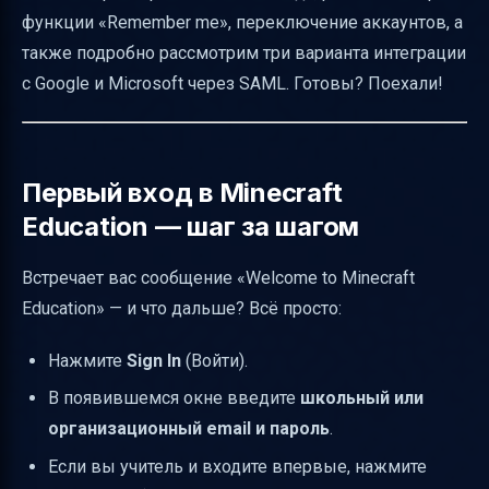
функции «Remember me», переключение аккаунтов, а
выбираем свой стиль
также подробно рассмотрим три варианта интеграции
Как включить корпоративный Google Play и
с Google и Microsoft через SAML. Готовы? Поехали!
развернуть Minecraft Education на
Chromebook
Минимальные системные требования для
Первый вход в Minecraft
Minecraft Education на Chromebook
Education — шаг за шагом
Советы для максимальной
производительности Minecraft Education на
Встречает вас сообщение «Welcome to Minecraft
Chromebook
Education» — и что дальше? Всё просто:
Что делать, если не удаётся установить
Нажмите
Sign In
(Войти).
Minecraft Education
В появившемся окне введите
школьный или
Заключение — выбирайте свой путь входа и
организационный email и пароль
.
управляйте аккаунтами с удовольствием
Если вы учитель и входите впервые, нажмите
Полезные ссылки