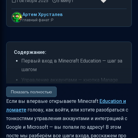
1 октября 2025
5 минут
Артем Хрусталев
главный фанат :P
Содержание:
Первый вход в Minecraft Education — шаг за
шагом
Управление аккаунтами — кнопка Manage
Accounts и её возможности
Показать полностью
Что происходит при разных вариантах
Если вы впервые открываете Minecraft
Education и
входа
ломаете
голову, как войти, или хотите разобраться с
тонкостями управления аккаунтами и интеграцией с
Вход с Google аккаунтом на Chromebook —
Google и Microsoft — вы попали по адресу! В этом
особенности и советы
посте мы разберём все шаги входа, расскажем про
Три варианта входа с Google и Microsoft —