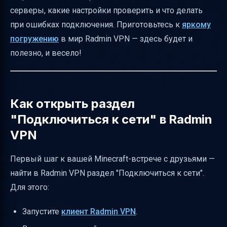
серверы, какие настройки проверить и что делать
подключения к сети
при ошибках подключения. Приготовьтесь к
яркому
Меры безопасности при подключении к
погружению
в мир Radmin VPN — здесь будет и
открытым серверам Minecraft
полезно, и весело!
Факторы, влияющие на
производительность и стабильность
соединения
Как открыть раздел
Типы сетей в разделе "Игровая сеть" и их
"Подключиться к сети" в Radmin
выбор для Minecraft
VPN
Типичные проблемы при подключении и их
решения
Первый шаг к вашей Minecraft-встрече с друзьями —
Что означает красная круглая кнопка
найти в Radmin VPN раздел "Подключиться к сети".
Radmin VPN и статусы окна клиента
Для этого:
Базовые настройки сети для лучшей
Запустите
клиент Radmin VPN
.
производительности