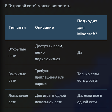
В "Игровой сети" можно встретить:
Подходит
Тип сети
Описание
для
Minecraft?
Доступны всем,
Открытые
легко
Да
сети
подключиться
Требуют
Закрытые
Только если
приглашения или
сети
есть доступ
пароля
Локальные
Для игры в одной
Да, если все в
сети
локальной сети
одной сети