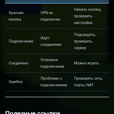
Нажать кнопку,
Красная
VPN не
проверить
кнопка
подключен
настройки
Подождать,
Идёт
Подключение
проверить
соединение
сервер
Успешное
Соединено
Можно играть
подключение
Проблемы с
Проверить сеть,
Ошибка
подключением
порты, NAT
Полезные ссылки