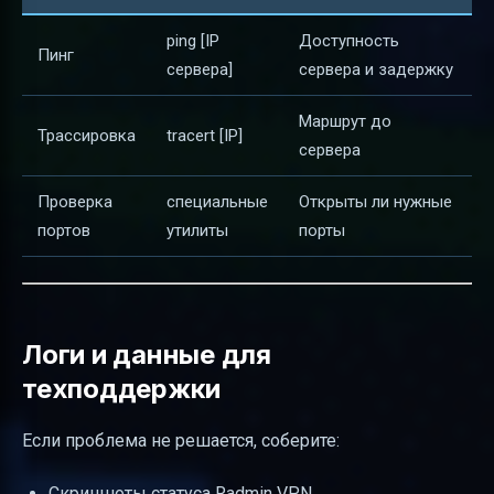
ping [IP
Доступность
Пинг
сервера]
сервера и задержку
Маршрут до
Трассировка
tracert [IP]
сервера
Проверка
специальные
Открыты ли нужные
портов
утилиты
порты
Логи и данные для
техподдержки
Если проблема не решается, соберите:
Скриншоты статуса Radmin VPN.