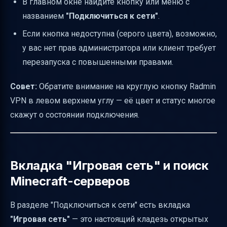
В главном окне найдите кнопку или меню с
Как проверить, что сервер Minecraft онлайн
названием
"Подключиться к сети"
.
и доступен через VPN
Если кнопка недоступна (серого цвета), возможно,
Сетевые проблемы NAT, UPnP и порты
у вас нет прав администратора или клиент требует
Что делать, если сервер не в сети
перезапуска с повышенными правами.
Тесты сети перед подключением
Совет:
Обратите внимание на круглую кнопку Radmin
Логи и данные для техподдержки
VPN в левом верхнем углу — её цвет и статус многое
Временные шаги для ускорения
скажут о состоянии подключения.
восстановления соединения
Альтернативные способы игры с друзьями
в Minecraft
Вкладка "Игровая сеть" и поиск
Вопросы для сообщества, чтобы получить
Minecraft-серверов
помощь
Таблица статусов Radmin VPN и действия
В разделе "Подключиться к сети" есть вкладка
"Игровая сеть"
— это настоящий кладезь открытых
Полезные ссылки