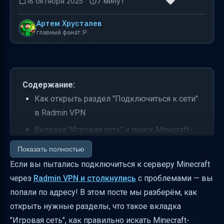
18 октября 2025
7 минут
Артем Хрусталев
главный фанат :P
Содержание:
Как открыть раздел "Подключиться к сети"
в Radmin VPN
Вкладка "Игровая сеть" и поиск Minecraft-
серверов
Показать полностью
Как правильно вводить Minecraft в строке
Если вы пытались подключиться к серверу Minecraft
поиска
через
Radmin VPN и столкнулись
с проблемами — вы
попали по адресу! В этом посте мы разберём, как
Критерии выбора игровой сети для
открыть нужные разделы, что такое вкладка
Minecraft
"Игровая сеть", как правильно искать Minecraft-
Нужно ли регистрироваться для