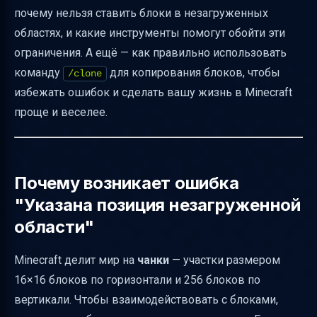
почему нельзя ставить блоки в незагруженных
Локальный клиент или серверное решение
областях, и какие инструменты помогут обойти эти
— что выбрать
ограничения. А ещё — как правильно использовать
Практические советы по планированию
команду
для копирования блоков, чтобы
/clone
проектов
избежать ошибок и сделать вашу жизнь в Minecraft
Ограничения при работе с незагруженными
проще и веселее.
областями
Команда /clone — как правильно
копировать блоки
Почему возникает ошибка
Как задать координаты и использовать
"Указана позиция незагруженной
относительные координаты
области"
Режимы maskMode и cloneMode — что они
Minecraft делит мир на
чанки
— участки размером
делают
16×16 блоков по горизонтали и 256 блоков по
Что означают tileName, tileData и state
вертикали. Чтобы взаимодействовать с блоками,
Ограничения и ошибки при использовании