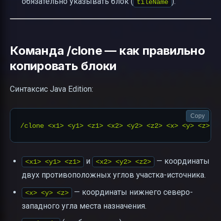
обязательно указывать блок (
).
tileName
Команда /clone — как правильно
копировать блоки
Синтаксис Java Edition:
Copy
и
— координаты
<x1> <y1> <z1>
<x2> <y2> <z2>
двух противоположных углов участка-источника.
— координаты нижнего северо-
<x> <y> <z>
западного угла места назначения.