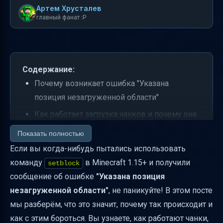
Артем Хрусталев
главный фанат :P
Содержание:
Почему возникает ошибка "Указана
позиция незагруженной области"
Как работает загрузка чанков и почему она
важна
Показать полностью
Как работать с незагруженными областями
Если вы когда-нибудь пытались использовать
— моды, плагины и встроенные функции
команду
в Minecraft 1.15+ и получили
setblock
сообщение об ошибке
"Указана позиция
Команда fill — обход проблемы
незагруженной области"
, не паникуйте! В этом посте
незагруженных областей
мы разберём, что это значит, почему так происходит и
Как подготовиться к работе с
как с этим бороться. Вы узнаете, как работают чанки,
незагруженными областями