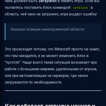
чанк должен быть
загружен
в память игры. Если вы
/clone
пытаетесь поставить блок командой
в
setblock
Как проверить точность размещения после
область, чей чанк не загружен, игра выдаст ошибку:
копирования
Альтернативные подходы без модов и
Указана позиция незагруженной области
плагинов
Итоговая таблица команд и аргументов для
/clone
Это происходит потому, что Minecraft просто не знает,
что там находится, и не может изменить блок в
Полезные ссылки
"пустоте". Чаще всего такая ситуация возникает при
работе с большими мирами, удалёнными от игрока,
или при автоматизации на серверах, где чанки
загружаются по необходимости.
Как работает загрузка чанков и