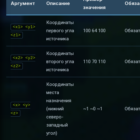
Аргумент
Описание
Обяза
значения
Координаты
<x1> <y1>
первого угла
100 64 100
Обяза
<z1>
источника
Координаты
<x2> <y2>
второго угла
110 70 110
Обяза
<z2>
источника
Координаты
места
назначения
<x> <y>
(нижний
~1 ~0 ~1
Обяза
<z>
северо-
западный
угол)