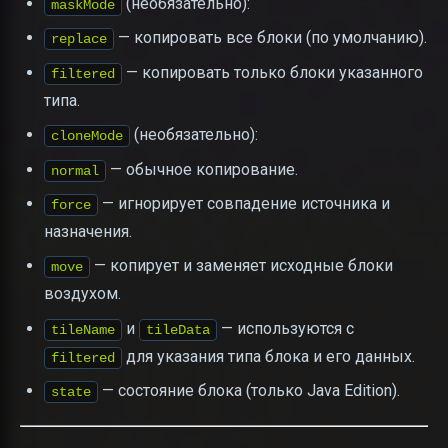
(необязательно):
maskMode
— копировать все блоки (по умолчанию).
replace
— копировать только блоки указанного
filtered
типа.
(необязательно):
cloneMode
— обычное копирование.
normal
— игнорирует совпадение источника и
force
назначения.
— копирует и заменяет исходные блоки
move
воздухом.
и
— используются с
tileName
tileData
для указания типа блока и его данных.
filtered
— состояние блока (только Java Edition).
state