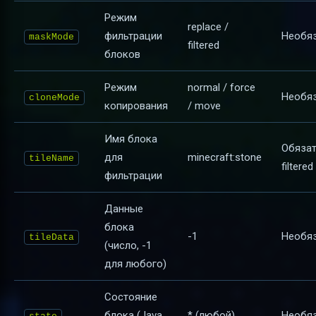
Режим
replace /
фильтрации
Необя
maskMode
filtered
блоков
Режим
normal / force
Необя
cloneMode
копирования
/ move
Имя блока
Обязат
для
minecraft:stone
tileName
filtered
фильтрации
Данные
блока
-1
Необя
tileData
(число, -1
для любого)
Состояние
блока (Java
* (любой)
Необя