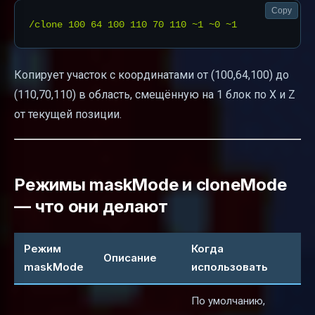
Copy
Копирует участок с координатами от (100,64,100) до
(110,70,110) в область, смещённую на 1 блок по X и Z
от текущей позиции.
Режимы maskMode и cloneMode
— что они делают
Режим
Когда
Описание
maskMode
использовать
По умолчанию,