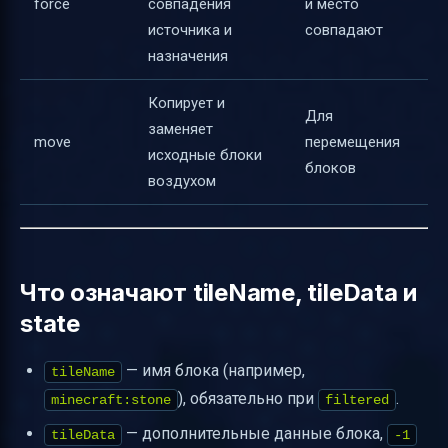
force
совпадения
и место
источника и
совпадают
назначения
Копирует и
Для
заменяет
move
перемещения
исходные блоки
блоков
воздухом
Что означают tileName, tileData и
state
— имя блока (например,
tileName
), обязательно при
.
minecraft:stone
filtered
— дополнительные данные блока,
tileData
-1