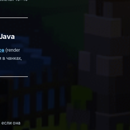
 Java
ов
(render
 в чанках,
 если она