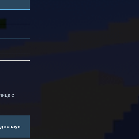
лица с
 деспаун