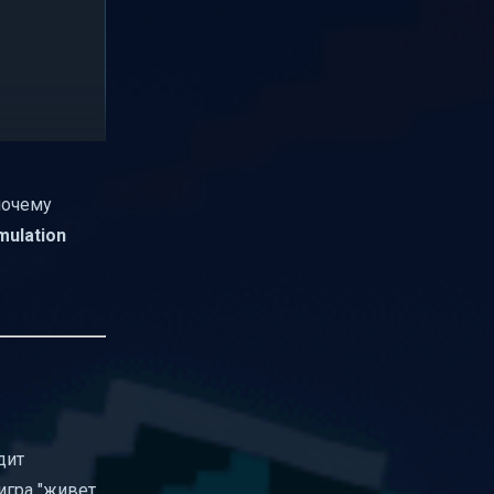
почему
mulation
дит
игра "живет