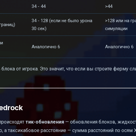
34 - 44
>44
34 - 128 (если не было урона
>128 или на г
 границ)
30 сек)
симуляции
ми
Аналогично 6
Аналогично 6
 блока от игрока. Это значит, что если вы строите ферму 
edrock
 происходят
тик-обновления
— обновления блоков, жидкост
, а таксикабовое расстояние — сумма расстояний по осям X