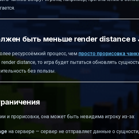
гается.
олжен быть меньше render distance в
 более ресурсоёмкий процесс, чем
просто прорисовка чанк
е render distance, то игра будет пытаться обновлять сущности
дительность без пользы.
граничения
ии и прорисовки, она может быть невидима игроку из-за:
age
на сервере — сервер не отправляет данные о сущности,