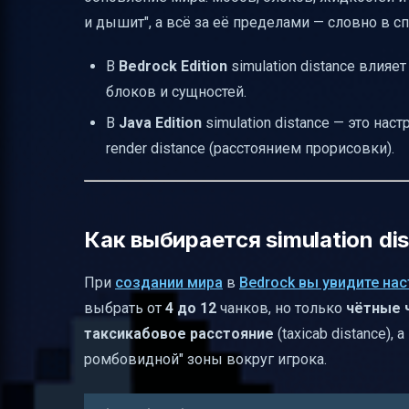
Полезные ссылки
и дышит", а всё за её пределами — словно в сп
В
Bedrock Edition
simulation distance влияет
блоков и сущностей.
В
Java Edition
simulation distance — это нас
render distance (расстоянием прорисовки).
Как выбирается simulation di
При
создании мира
в
Bedrock вы увидите на
выбрать от
4 до 12
чанков, но только
чётные 
таксикабовое расстояние
(taxicab distance)
ромбовидной" зоны вокруг игрока.