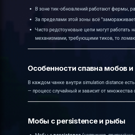
В зоне тик-обновлений работают фермы, рас
За пределами этой зоны всё "замораживается
Чисто редстоуновые цепи могут работать н
механизмами, требующими тиков, то ломаю
Особенности спавна мобов и
В каждом чанке внутри simulation distance ест
— процесс случайный и зависит от множества
Мобы с persistence и рыбы