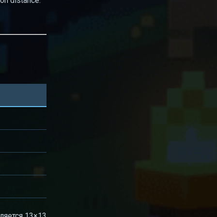
on distance.
вляется 13×13