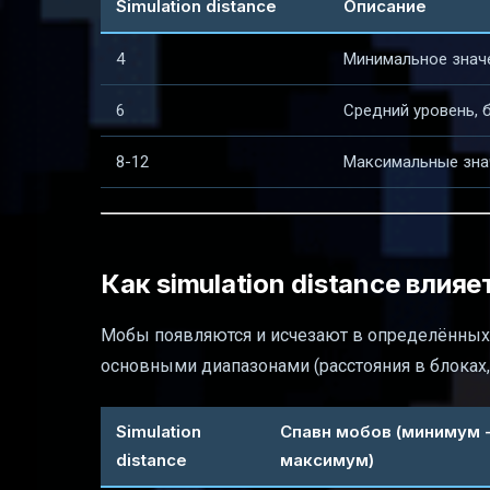
Simulation distance
Описание
4
Минимальное значе
6
Средний уровень, 
8-12
Максимальные зна
Как simulation distance влияе
Мобы появляются и исчезают в определённых ди
основными диапазонами (расстояния в блоках,
Simulation
Спавн мобов (минимум 
distance
максимум)