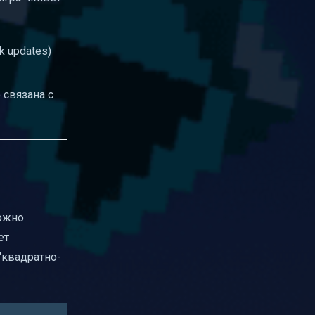
ck updates)
 связана с
можно
ет
 "квадратно-