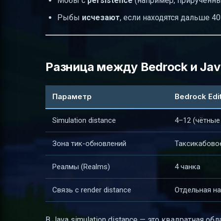
Мобы с
persistence
(например, приручённы
Рыбы
исчезают
, если находятся дальше 40
Разница между Bedrock и Java
Параметр
Bedrock Edi
Simulation distance
4–12 (чётные
Зона тик-обновлений
Таксикабово
Реалмы (Realms)
4 чанка
Связь с render distance
Отдельная н
В Java simulation distance — это квадратная о