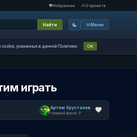
Избранное
О проекте
Найти
Меню
cookie, указанных в данной Политике.
OK
этим играть
Артем Хрусталев
главный фанат :P