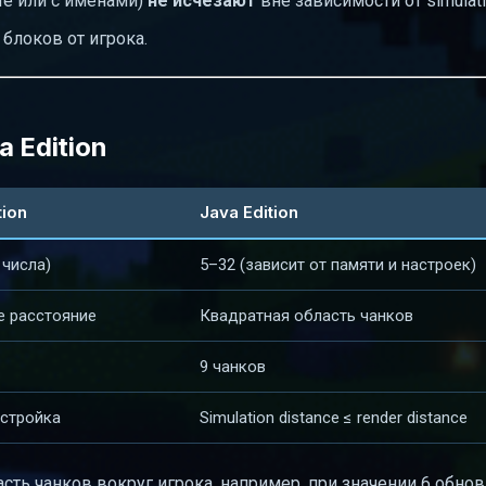
е или с именами)
не исчезают
вне зависимости от simulati
 блоков от игрока.
 Edition
tion
Java Edition
 числа)
5–32 (зависит от памяти и настроек)
е расстояние
Квадратная область чанков
9 чанков
астройка
Simulation distance ≤ render distance
бласть чанков вокруг игрока, например, при значении 6 обно