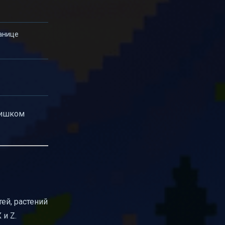
ранице
слишком
ей, растений
 и Z.