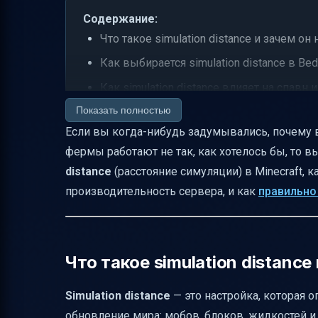
Содержание:
Что такое simulation distance и зачем он
Как выбирается simulation distance в Bed
Как simulation distance влияет на спавн
Показать полностью
Тик-обновления и их зона в Bedrock
Если вы когда-нибудь задумывались, почему в
Особенности спавна мобов и вероятнос
фермы работают не так, как хотелось бы, то в
Мобы с persistence и рыбы
distance
(расстояние симуляции) в Minecraft, к
Разница между Bedrock и Java Edition
производительность сервера, и как
правильно
Почему simulation distance должен быть 
Видимость сущностей и её ограничения
Практические советы по настройке simula
Что такое simulation distance
Таблица для быстрого понимания влияния 
Simulation distance
— это настройка, которая о
Заключение
обновление мира: мобов, блоков, жидкостей и 