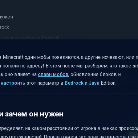
 нужен
rock
 и деспаун мобов в Bedrock
 Minecraft одни мобы появляются, а другие исчезают, или 
ть
ы попали по адресу! В этом посте мы разберём, что такое
si
ак оно влияет на
спавн мобов
, обновление блоков и
 настроить
этот параметр в
Bedrock и Java
Edition.
меньше render distance в Java
tion distance
 и зачем он нужен
simulation distance в Bedrock
пределяет, на каком расстоянии от игрока в чанках происхо
других сущностей. Проще говоря, это зона активности, где 