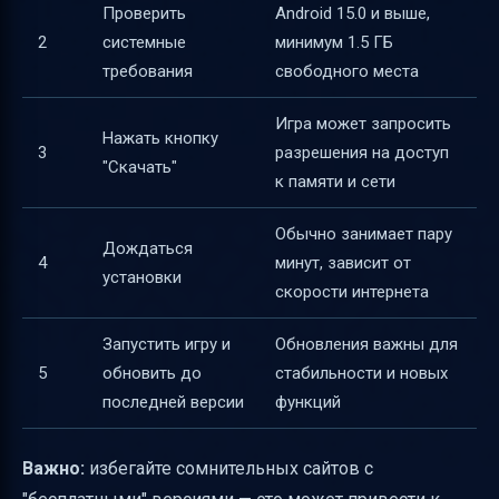
Проверить
Android 15.0 и выше,
Мобы и сущности дня и ночи
2
системные
минимум 1.5 ГБ
требования
свободного места
Особенности порталов в Нижний мир и
Край
Игра может запросить
Нажать кнопку
Роль Красного камня и логических схем
3
разрешения на доступ
"Скачать"
к памяти и сети
Совместная игра
Вызов боссов через ресурсы Красного
Обычно занимает пару
Дождаться
камня
4
минут, зависит от
установки
Поддержка дополнений и аддонов
скорости интернета
Атмосфера игры и управление
Запустить игру и
Обновления важны для
Безопасность и технические аспекты
5
обновить до
стабильности и новых
последней версии
функций
Итог
Полезные ссылки
Важно:
избегайте сомнительных сайтов с