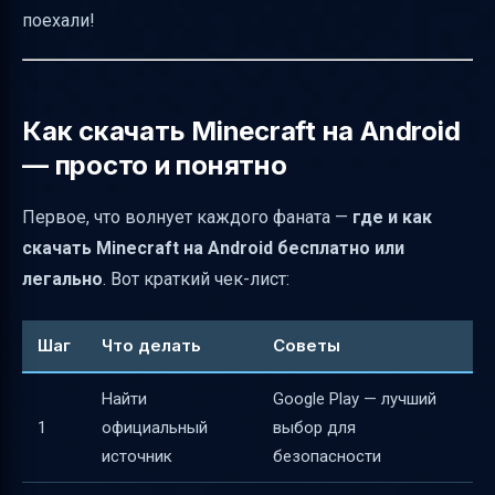
поехали!
Медные предметы в версии 1.21.110.23 —
стиль и функциональность
Как быстро ориентироваться в
Как скачать Minecraft на Android
обновлениях 1.21 и 1.22
— просто и понятно
Практические советы по адаптации к
обновлениям
Первое, что волнует каждого фаната —
где и как
Визуальные элементы для объяснения
скачать Minecraft на Android бесплатно или
новых функций
легально
. Вот краткий чек-лист:
Возможные проблемы и баги
Шаг
Что делать
Советы
Влияние обновлений на режимы игры
Основные направления геймплея для
Найти
Google Play — лучший
мобильных игроков
1
официальный
выбор для
Крафт на примере верстака и печи
источник
безопасности
Цикл дня и ночи