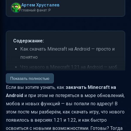
Артем Хрусталев
главный фанат :P
Содержание:
Как скачать Minecraft на Android — просто и
понятно
Что нового в Minecraft 1.21 на Android — моб
Бриз, Броненосец и Палата испытаний
Показать полностью
Обновление 1.22 — Скрипун, Бледный сад и
Если вы хотите узнать, как
закачать Minecraft на
Смоляные блоки
Android
и при этом не потеряться в море обновлений,
мобов и новых функций — вы попали по адресу! В
Тестовые версии 1.21.120.20–1.21.120.22 —
этом посте мы разберём, как скачать игру, что нового
исправления и улучшения
появилось в версиях 1.21 и 1.22, и как быстро
Релизная версия 1.21.101.01 — важный хот-
освоиться с новыми возможностями. Готовы? Тогда
фикс