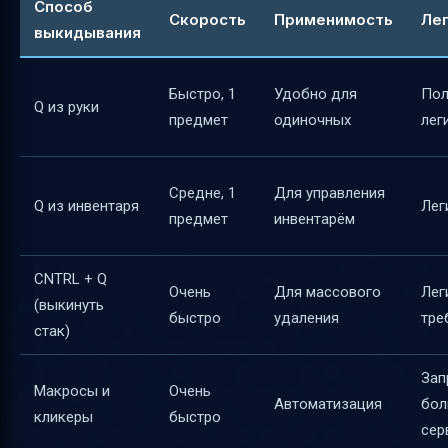
Способ
Скорость
Применимость
Ле
выкидывания
Быстро, 1
Удобно для
Пол
Q из руки
предмет
одиночных
лег
Средне, 1
Для управления
Q из инвентаря
Лег
предмет
инвентарём
CNTRL + Q
Очень
Для массового
Лег
(выкинуть
быстро
удаления
тре
стак)
Зап
Макросы и
Очень
Автоматизация
бол
кликеры
быстро
сер