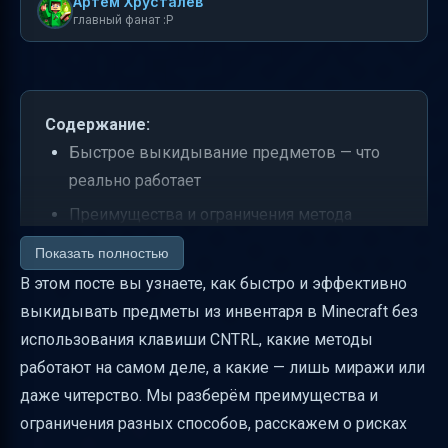
Артем Хрусталев
главный фанат :P
Содержание:
Быстрое выкидывание предметов — что
реально работает
Преимущества и ограничения метода
выкидывания с клавишей Q
Показать полностью
Риски использования макросов и кликеров
В этом посте вы узнаете, как быстро и эффективно
выкидывать предметы из инвентаря в Minecraft без
Лаговые методы и баги — как отличить от
использования клавиши CNTRL, какие методы
реального ускорения
работают на самом деле, а какие — лишь миражи или
Практические советы для оптимального
даже читерство. Мы разберём преимущества и
управления инвентарём
ограничения разных способов, расскажем о рисках
Легитимные альтернативы быстрому