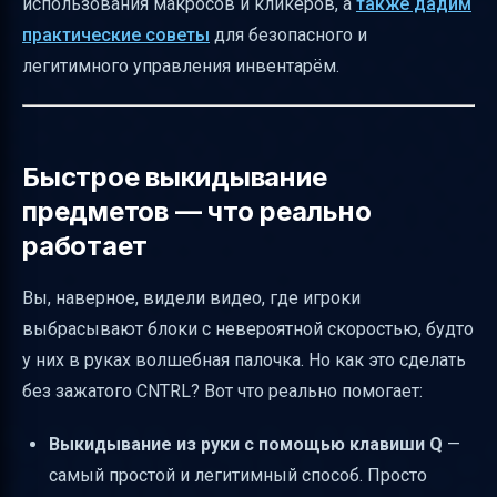
использования макросов и кликеров, а
также дадим
выкидыванию
практические советы
для безопасного и
Влияние версии Minecraft и настроек
легитимного управления инвентарём.
управления
Ограничения по времени и количеству
предметов
Быстрое выкидывание
Как безопасно тестировать свои навыки
предметов — что реально
Термины и понятия для новичков
работает
Итог
Вы, наверное, видели видео, где игроки
Полезные ссылки
выбрасывают блоки с невероятной скоростью, будто
у них в руках волшебная палочка. Но как это сделать
без зажатого CNTRL? Вот что реально помогает:
Выкидывание из руки с помощью клавиши Q
—
самый простой и легитимный способ. Просто