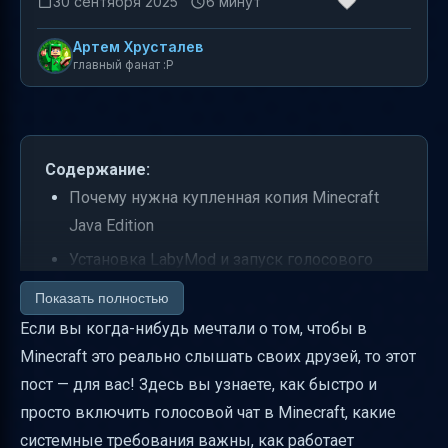
30 сентября 2025
6 минут
Артем Хрусталев
главный фанат :P
Содержание:
Почему нужна купленная копия Minecraft
Java Edition
Установка LabyMod и запуск голосового
чата
Показать полностью
Системные требования для корректной
Если вы когда-нибудь мечтали о том, чтобы в
работы голосового чата
Minecraft это реально слышать своих друзей, то этот
пост — для вас! Здесь вы узнаете, как быстро и
Что такое объёмный 3D-звук и зачем он
просто включить голосовой чат в Minecraft, какие
нужен
системные требования важны, как работает
Сценарии использования голосового чата