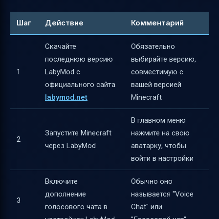
Шаг
Действие
Комментарий
Скачайте
Обязательно
последнюю версию
выбирайте версию,
1
LabyMod с
совместимую с
официального сайта
вашей версией
labymod.net
Minecraft
В главном меню
Запустите Minecraft
нажмите на свою
2
через LabyMod
аватарку, чтобы
войти в настройки
Включите
Обычно оно
дополнение
называется "Voice
3
голосового чата в
Chat" или