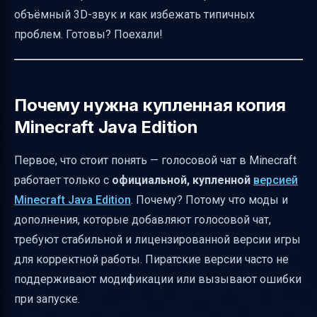
объёмный 3D-звук и как избежать типичных
Распространённые проблемы и их решения
проблем. Готовы? Поехали!
Настройка голоса после установки
Совместимость голосового чата на
серверах
Почему нужна купленная копия
Ограничения и риски качества связи
Minecraft Java Edition
Приватность и модерация
Первое, что стоит понять — голосовой чат в Minecraft
Как часто обновляется LabyMod и где
работает только с
официальной, купленной
версией
узнать актуальную версию
Minecraft Java Edition
. Почему? Потому что моды и
Альтернативы голосовому чату
дополнения, которые добавляют голосовой чат,
Пример сценария использования
требуют стабильной и лицензированной версии игры
Версии Minecraft и их особенности
для корректной работы. Пиратские версии часто не
поддерживают модификации или вызывают ошибки
Как структурировать контент для
при запуске.
копирайтера