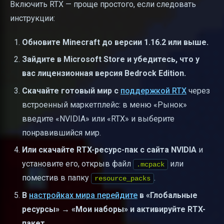
Включить RTX — проще простого, если следовать
инструкции:
Обновите Minecraft до версии 1.16.2 или выше.
Зайдите в Microsoft Store и убедитесь, что у
вас лицензионная версия Bedrock Edition.
Скачайте готовый мир с
поддержкой RTX
через
встроенный маркетплейс: в меню «Рынок»
введите «NVIDIA» или «RTX» и выберите
понравившийся мир.
Или скачайте RTX-ресурс-пак с сайта NVIDIA
и
установите его, открыв файл
или
.mcpack
поместив в папку
.
resource_packs
В
настройках мира перейдите
в «Глобальные
ресурсы» → «Мои наборы» и активируйте RTX-
пакет.