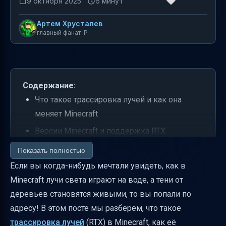
9 октября 2025
6 минут
Артем Хрусталев
главный фанат :P
Содержание:
Что такое трассировка лучей и как она
меняет Minecraft
Версии Minecraft и поддержка RTX
Системные требования для Minecraft RTX
Показать полностью
Если вы когда-нибудь мечтали увидеть, как в
Подготовка ПК перед включением RTX
Minecraft лучи света играют на воде, а тени от
Как включить RTX в Minecraft Bedrock
деревьев становятся живыми, то вы попали по
Edition
адресу! В этом посте мы разберём, что такое
Два способа получить RTX-возможности
трассировка лучей
(RTX) в Minecraft, как её