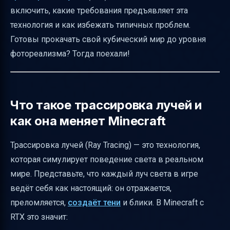
Как проверить, что RTX действительно
включить, какие требования предъявляет эта
включен
технология и как избежать типичных проблем.
Распространённые проблемы и их решения
Готовы прокачать свой кубический мир до уровня
фотореализма? Тогда поехали!
Оптимизация производительности RTX
Альтернативы RTX — шейдеры
Где найти RTX-миры и ресурсы
Что такое трассировка лучей и
Безопасность и резервное копирование
как она меняет Minecraft
Итог: почему стоит включить RTX в
Minecraft
Трассировка лучей (Ray Tracing) — это технология,
Полезные ссылки
которая симулирует поведение света в реальном
мире. Представьте, что каждый луч света в игре
ведёт себя как настоящий: он отражается,
преломляется,
создаёт тени
и блики. В Minecraft с
RTX это значит: