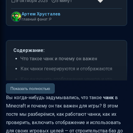
9 октября 2025
5 минут
Артем Хрусталев
главный фанат :P
Содержание:
Что такое чанк и почему он важен
Как чанки генерируются и отображаются
Как включить отображение чанков и что
показывает экран F3
Показать полностью
Вы когда-нибудь задумывались, что такое
чанк
в
Практическое применение отображения
Minecraft и почему он так важен для игры? В этом
чанков
посте мы разберёмся, как работают чанки, как их
Пакет текстур Chunk Visualizer — новый
проверить, включить отображение и использовать
уровень визуализации
для своих игровых целей — от строительства баз до