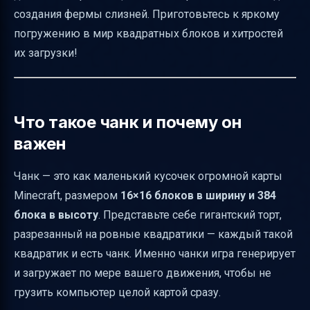
Координаты чанков и их особенности
создания фермы слизней. Приготовьтесь к яркому
Как проверить, загружен ли чанк на
погружению в мир квадратных блоков и хитростей
клиенте
их загрузки!
Регулировка дальности отображения
чанков с помощью клавиш
Решение проблем с клавишами и
Что такое чанк и почему он
конфликтами
важен
Таблица полезных сочетаний клавиш для
Чанк — это как маленький кусочек огромной карты
работы с чанками
Minecraft, размером
16×16 блоков в ширину и 384
Советы по планированию базы с учётом
блока в высоту
. Представьте себе гигантский торт,
чанков
разрезанный на ровные квадратики — каждый такой
Итог
квадратик и есть чанк. Именно чанки игра генерирует
Полезные ссылки
и загружает по мере вашего движения, чтобы не
грузить компьютер целой картой сразу.