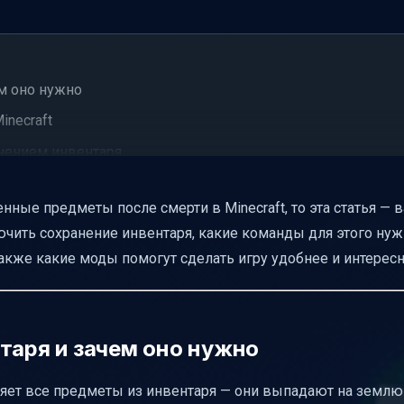
ем оно нужно
inecraft
нением инвентаря
 сервере
нные предметы после смерти в Minecraft, то эта статья — 
ожности
ючить сохранение инвентаря, какие команды для этого нуж
также какие моды помогут сделать игру удобнее и интересн
 инвентаря спасает жизнь
охранения инвентаря
таря и зачем оно нужно
еряет все предметы из инвентаря — они выпадают на землю