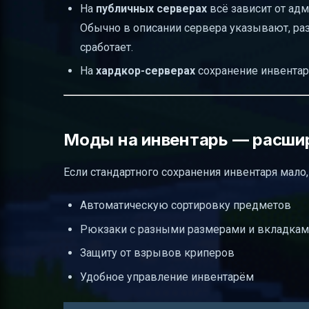
На
публичных серверах
всё зависит от адм
Обычно в описании сервера указывают, раз
сработает.
На
хардкор-серверах
сохранение инвентаря
Моды на инвентарь — расши
Если стандартного сохранения инвентаря мал
Автоматическую сортировку предметов
Рюкзаки с разными размерами и вкладка
Защиту от взрывов криперов
Удобное управление инвентарём