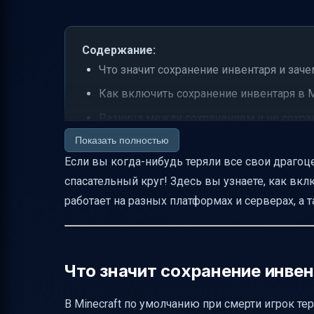
Содержание:
Что значит сохранение инвентаря и зач
Как включить сохранение инвентаря в M
Разница между сохранением и не сохра
Показать полностью
Как включить сохранение инвентаря на
Если вы когда-нибудь теряли все свои драгоце
Моды на инвентарь — расширяем возм
спасательный круг! Здесь вы узнаете, как вкл
Как проверить совместимость модов
работает на разных платформах и серверах, а 
Практические сценарии, где сохранение
Альтернативы сохранению инвентаря
Советы по безопасному тестированию с
Что значит сохранение инвен
Как объяснить детям и новичкам
В Minecraft по умолчанию при смерти игрок т
Частые ошибки при вводе команды