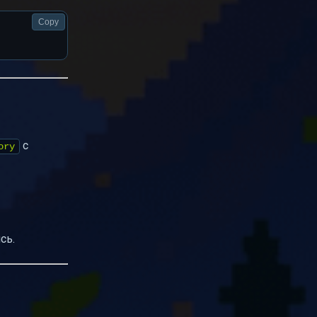
Copy
с
ory
сь.