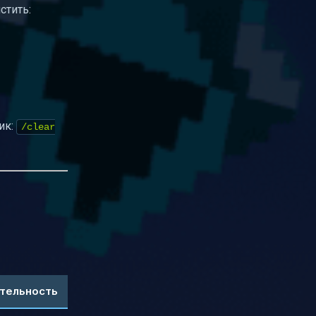
стить:
ик:
/clear
тельность