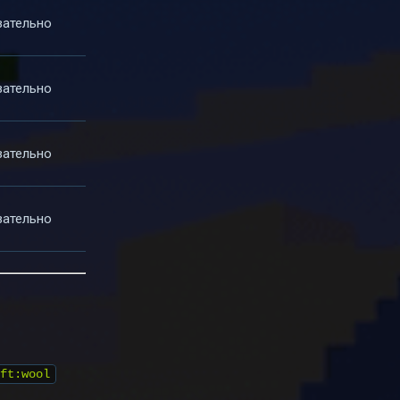
зательно
зательно
зательно
зательно
ft:wool