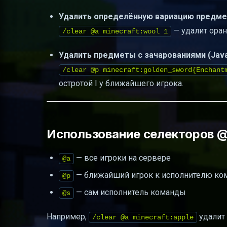
Удалить определённую вариацию предмета
— удалит оран
/clear @a minecraft:wool 1
Удалить предметы с зачарованиями (Java 
/clear @p minecraft:golden_sword{Enchant
остротой I у ближайшего игрока.
Использование селекторов @
— все игроки на сервере
@a
— ближайший игрок к исполнителю к
@p
— сам исполнитель команды
@s
Например,
удалит 
/clear @a minecraft:apple