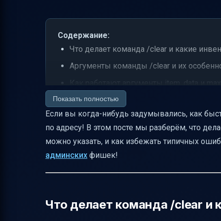
Содержание:
Что делает команда /clear и какие инве
Аргументы команды /clear и их особенн
Как работают аргументы item, data и ma
Показать полностью
Что происходит при ошибках в аргумент
Если вы когда-нибудь задумывались, как быстр
Различия между Bedrock Edition и Java Ed
по адресу! В этом посте мы разберём, что дела
Как трактуются значения data и maxCoun
можно указать, и как избежать типичных ошиб
Варианты использования команды /clea
админских
фишек!
Использование селекторов @a, @p, @s
Ожидаемые сообщения о результате
Распространённые ошибки новичков и к
Что делает команда /clear и
Права администратора и где вводить к