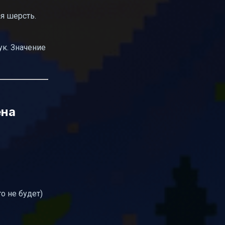
я шерсть.
ук. Значение
ена
о не будет)