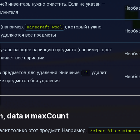
чей инвентарь нужно очистить. Если не указан —
Необя
олнителя
(например,
), который нужно
minecraft:wool
Необя
— удаляются все предметы
 указывающее вариацию предмета (например, цвет
Необя
начает все вариации
 предметов для удаления. Значение
удалит
-1
Необя
ие предметов без удаления
, data и maxCount
алит только этот предмет. Например,
/clear Alice minecra