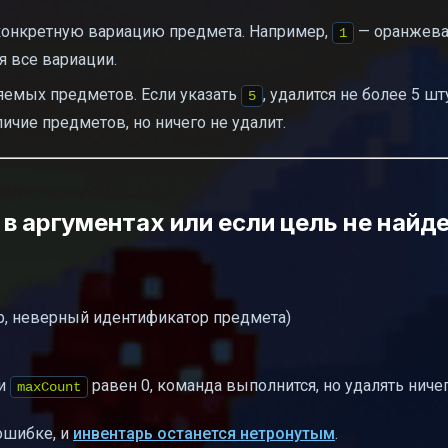
ь конкретную вариацию предмета. Например,
— оранжева
1
я все вариации.
яемых предметов. Если указать
, удалится не более 5 шт
5
ичие предметов, но ничего не удалит.
в аргументах или если цель не найд
р, неверный идентификатор предмета)
ли
равен 0, команда выполнится, но удалять ничег
maxCount
 ошибке, и
инвентарь останется нетронутым
.