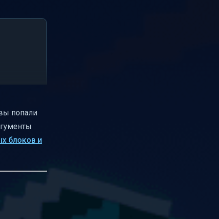
 вы попали
аргументы
х блоков и