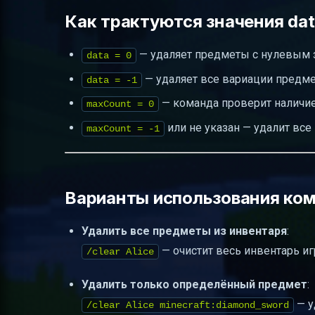
Как трактуются значения da
— удаляет предметы с нулевым з
data = 0
— удаляет все вариации предм
data = -1
— команда проверит наличие 
maxCount = 0
или не указан — удалит вс
maxCount = -1
Варианты использования ком
Удалить все предметы из инвентаря
:
— очистит весь инвентарь игр
/clear Alice
Удалить только определённый предмет
:
— у
/clear Alice minecraft:diamond_sword