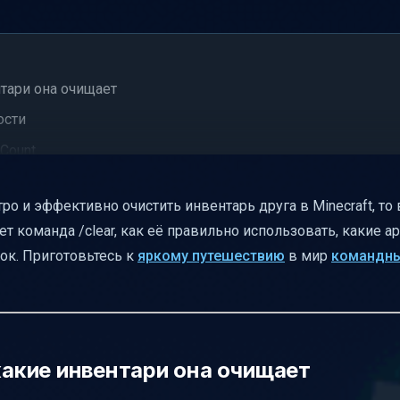
нтари она очищает
ости
xCount
ах или если цель не найдена
о и эффективно очистить инвентарь друга в Minecraft, то
ition
ет команда /clear, как её правильно использовать, какие 
t
ок. Приготовьтесь к
яркому путешествию
в мир
командны
r
ак их избежать
 какие инвентари она очищает
оманду