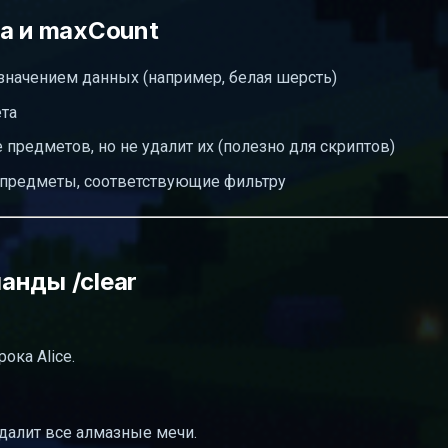
ta и maxCount
начением данных (например, белая шерсть)
ета
предметов, но не удалит их (полезно для скриптов)
е предметы, соответствующие фильтру
анды /clear
ока Alice.
далит все алмазные мечи.