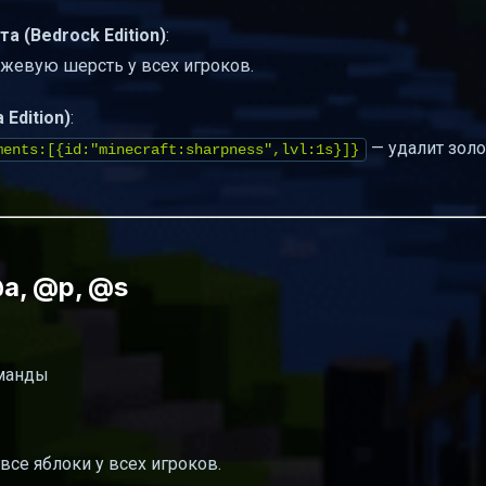
 (Bedrock Edition)
:
жевую шерсть у всех игроков.
Edition)
:
— удалит золо
ments:[{id:"minecraft:sharpness",lvl:1s}]}
a, @p, @s
оманды
все яблоки у всех игроков.