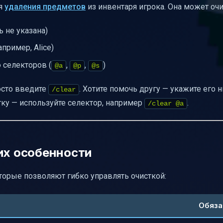
ля
удаления предметов
из инвентаря игрока. Она может очи
уга Alice
 не указана)
й чужого инвентаря
пример, Alice)
ки
 селекторов (
,
,
)
спользованием /clear
@a
@p
@s
чений
росто введите
. Хотите помочь другу — укажите его н
/clear
ию
стку — используйте селектор, например
.
/clear @a
их особенности
торые позволяют гибко управлять очисткой:
Обяза