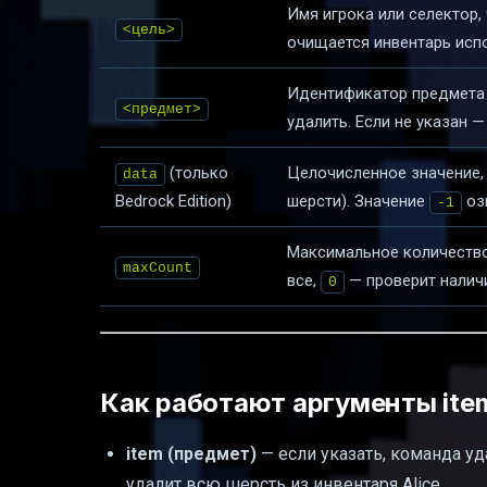
Имя игрока или селектор, 
<цель>
очищается инвентарь исп
Идентификатор предмета 
<предмет>
удалить. Если не указан 
(только
Целочисленное значение,
data
Bedrock Edition)
шерсти). Значение
оз
-1
Максимальное количество
maxCount
все,
— проверит налич
0
Как работают аргументы item
item (предмет)
— если указать, команда уд
удалит всю шерсть из инвентаря Alice.