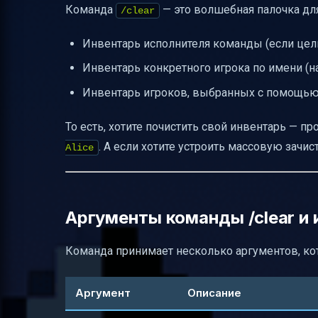
Команда
— это волшебная палочка д
/clear
Пример пошаговой очистки инвентаря др
Инвентарь исполнителя команды (если цель
Меры предосторожности перед очистко
Инвентарь конкретного игрока по имени (на
Восстановление предметов после очист
Инвентарь игроков, выбранных с помощью
Примеры задач для карт и серверов с и
Таблица сравнения аргументов и их зна
То есть, хотите почистить свой инвентарь — п
Где найти дополнительную документац
. А если хотите устроить массовую зачи
Alice
Итог
Аргументы команды /clear и 
Команда принимает несколько аргументов, ко
Аргумент
Описание