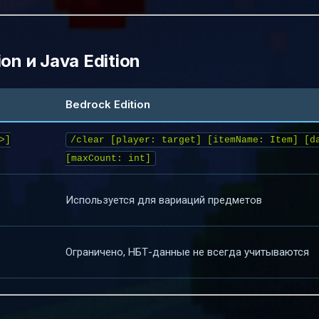
on и Java Edition
Bedrock Edition
>]
/clear [player: target] [itemName: Item] [d
[maxCount: int]
Используется для вариаций предметов
Ограничено, НБТ-данные не всегда учитываются