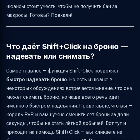
нюансы стоит учесть, чтобы не получить бан за
UX: уведомления, подсказки и визуальные
макросы. Готовы? Поехали!
индикаторы
Крайние случаи и ошибки
Влияние на баланс классов
Что даёт Shift+Click на броню —
Метрики эффективности
надевать или снимать?
User stories для копирайтинга
Самое главное — функция Shift+Click позволяет
Стиль и тон текста
быстро надевать броню
. Но есть и нюанс: в
FAQ — ответы на частые вопросы
некоторых обсуждениях встречается мнение, что она
Реальные сценарии использования
может снимать броню, но чаще всего речь идёт
Настройки интерфейса и управления
именно о быстром надевании. Представьте, что вы —
король PvP, и вам нужно сменить сет брони за доли
Серверные правила и античит
секунды, чтобы не стать лёгкой добычей. Вот тут и
Альтернативы и компромиссы
приходит на помощь Shift+Click — вы кликаете на
Итог