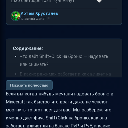
30 сентября 2025
6 минут
Артем Хрусталев
главный фанат :P
Содержание:
Что даёт Shift+Click на броню — надевать
или снимать?
В каких режимах работает и как влияет на
баланс PvP и PvE?
Показать полностью
Должна ли функция работать для всех
Если вы когда-нибудь мечтали надевать броню в
сетов брони или только для определённых?
Minecraft так быстро, что враги даже не успеют
моргнуть, то этот пост для вас! Мы разберём, что
Параметры скорости надевания и условия
именно даёт фича Shift+Click на броню, как она
активации
работает, влияет ли на баланс PvP и PvE, и какие
Античит и предотвращение макросов