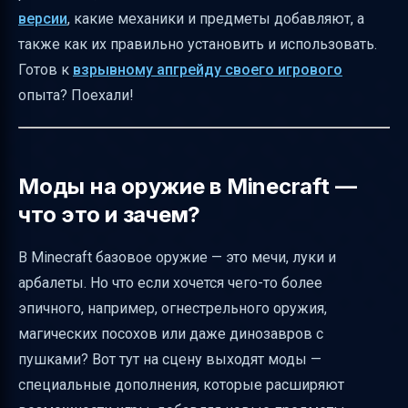
Визуальные и аудио особенности
версии
, какие механики и предметы добавляют, а
Известные проблемы и их решения
также как их правильно установить и использовать.
Готов к
взрывному апгрейду своего игрового
Примеры игровых сценариев с модами на
опыта? Поехали!
оружие
Советы по оптимизации и безопасности
Заключение
Моды на оружие в Minecraft —
Полезные ссылки
что это и зачем?
В Minecraft базовое оружие — это мечи, луки и
арбалеты. Но что если хочется чего-то более
эпичного, например, огнестрельного оружия,
магических посохов или даже динозавров с
пушками? Вот тут на сцену выходят моды —
специальные дополнения, которые расширяют