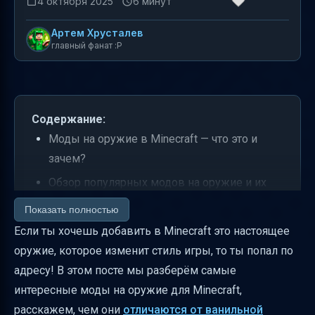
4 октября 2025
6 минут
Артем Хрусталев
главный фанат :P
Содержание:
Моды на оружие в Minecraft — что это и
зачем?
Обзор популярных модов на оружие и их
особенности
Показать полностью
Какой игровой опыт дают моды на оружие?
Если ты хочешь добавить в Minecraft это настоящее
оружие, которое изменит стиль игры, то ты попал по
Совместимость и версии
адресу! В этом посте мы разберём самые
Установка и настройка модов на оружие
интересные моды на оружие для Minecraft,
Балансировка и влияние на прогрессию
расскажем, чем они
отличаются от ванильной