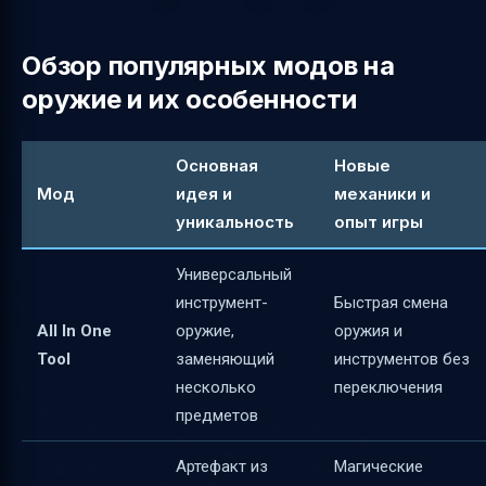
Обзор популярных модов на
оружие и их особенности
Основная
Новые
Мод
идея и
механики и
уникальность
опыт игры
Универсальный
инструмент-
Быстрая смена
All In One
оружие,
оружия и
Tool
заменяющий
инструментов без
несколько
переключения
предметов
Артефакт из
Магические