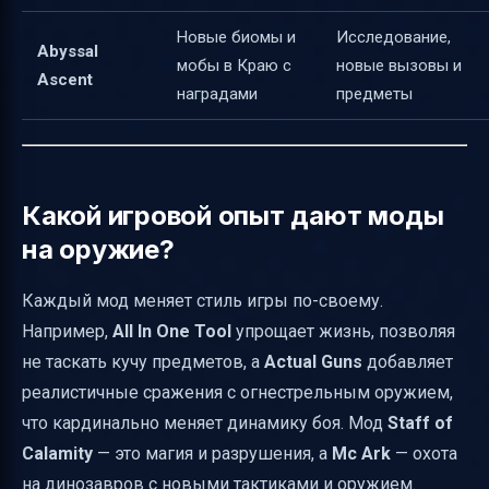
Новые биомы и
Исследование,
Abyssal
мобы в Краю с
новые вызовы и
Ascent
наградами
предметы
Какой игровой опыт дают моды
на оружие?
Каждый мод меняет стиль игры по-своему.
Например,
All In One Tool
упрощает жизнь, позволяя
не таскать кучу предметов, а
Actual Guns
добавляет
реалистичные сражения с огнестрельным оружием,
что кардинально меняет динамику боя. Мод
Staff of
Calamity
— это магия и разрушения, а
Mc Ark
— охота
на динозавров с новыми тактиками и оружием.