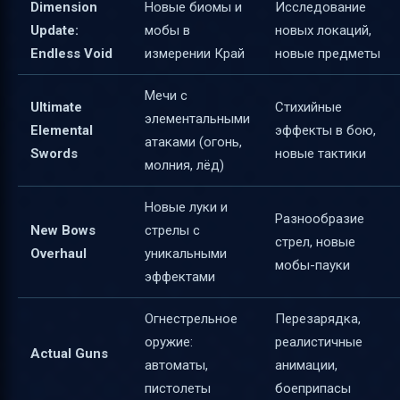
Dimension
Новые биомы и
Исследование
Update:
мобы в
новых локаций,
Endless Void
измерении Край
новые предметы
Мечи с
Ultimate
Стихийные
элементальными
Elemental
эффекты в бою,
атаками (огонь,
Swords
новые тактики
молния, лёд)
Новые луки и
Разнообразие
New Bows
стрелы с
стрел, новые
Overhaul
уникальными
мобы-пауки
эффектами
Огнестрельное
Перезарядка,
оружие:
реалистичные
Actual Guns
автоматы,
анимации,
пистолеты
боеприпасы