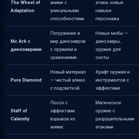
The Wheel of
аниме с
атаки, новые
Adaptation
уникальными
навыки
способностями
персонажа
Погружение в
Новые мобы —
Mc Ark с
мир динозавров
динозавры,
динозаврами
с оружием и
оружие для
сражениями
охоты
Новый материал
Крафт оружия и
Pure Diamond
— чистый алмаз
инструментов с
с подсветкой
эффектами
Посох с
Магическое
Staff of
эффектами
оружие с
Calamity
взрывов из
разрушительными
аниме
атаками