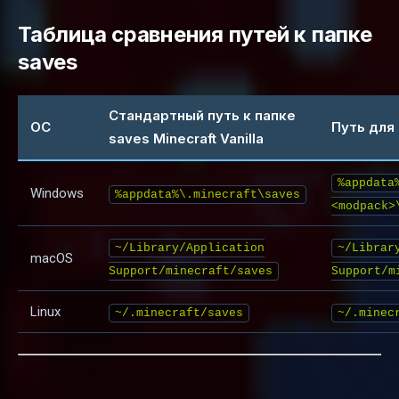
Таблица сравнения путей к папке
saves
Стандартный путь к папке
ОС
Путь для
saves Minecraft Vanilla
%appdata
Windows
%appdata%\.minecraft\saves
<modpack>
~/Library/Application
~/Librar
macOS
Support/minecraft/saves
Support/m
Linux
~/.minecraft/saves
~/.minec