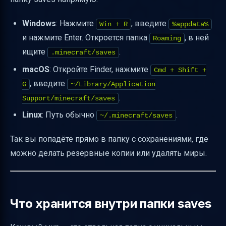
Windows
: Нажмите
, введите
Win + R
%appdata%
и нажмите Enter. Откроется папка
, в ней
Roaming
ищите
.
.minecraft/saves
macOS
: Откройте Finder, нажмите
Cmd + Shift +
, введите
G
~/Library/Application
.
Support/minecraft/saves
Linux
: Путь обычно
.
~/.minecraft/saves
Так вы попадёте прямо в папку с сохранениями, где
можно делать резервные копии или удалять миры.
Что хранится внутри папки saves