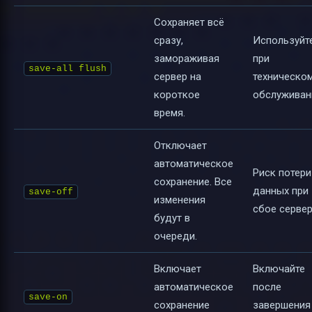
Сохраняет всё
сразу,
Используйт
замораживая
при
save-all flush
сервер на
техническо
короткое
обслуживан
время.
Отключает
автоматическое
Риск потери
сохранение. Все
данных при
save-off
изменения
сбое сервер
будут в
очереди.
Включает
Включайте
автоматическое
после
save-on
сохранение
завершения