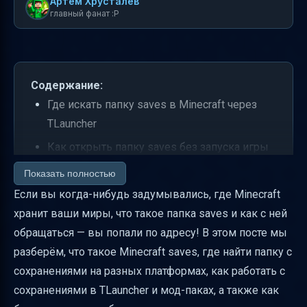
Артем Хрусталев
главный фанат :P
Содержание:
Где искать папку saves в Minecraft через
TLauncher
Как открыть папку saves без запуска игры
Что хранится внутри папки saves
Показать полностью
Если вы когда-нибудь задумывались, где Minecraft
Как безопасно удалять миры и делать
хранит ваши миры, что такое папка saves и как с ней
резервные копии
обращаться — вы попали по адресу! В этом посте мы
Перенос сохранений между компьютерами
разберём, что такое Minecraft saves, где найти папку с
и профилями TLauncher
сохранениями на разных платформах, как работать с
Как избежать ошибок с путями и
сохранениями в TLauncher и мод-паках, а также как
опечатками