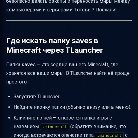
безопасно делать бэкапы и переносить миры между
Что делать, если сохранения не
компьютерами и серверами. Готовы? Поехали!
отображаются в игре
Восстановление повреждённого
сохранения
Где искать папку saves в
Резервное копирование и синхронизация
Minecraft через TLauncher
сохранений
Папка
saves
— это сердце вашего Minecraft, где
Рекомендации по названиям миров и
хранятся все ваши миры. В TLauncher найти её проще
организации папок
простого:
Команды сохранения на сервере Minecraft
Как работают сохранения в Vanilla и
Запустите TLauncher.
серверных платформах
Найдите иконку папки (обычно внизу или в меню).
Генерация и регенерация миров
Кликните по ней — откроется папка игры с
Резервное копирование и загрузка миров
названием
(обратите внимание, что
.minecraft
на сервер
иногда встречаются опечатки типа
с
.mineсraft