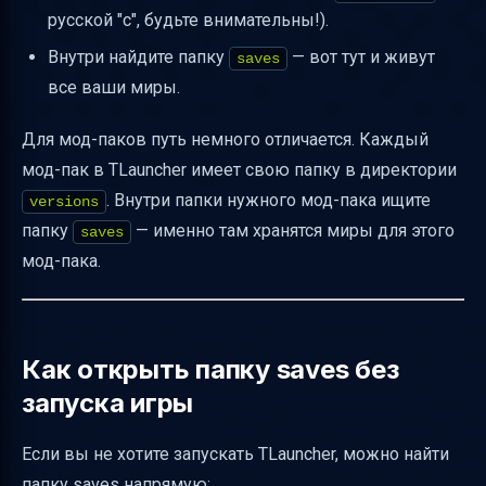
Таблица сравнения путей к папке saves
русской "с", будьте внимательны!).
Заключение
Внутри найдите папку
— вот тут и живут
saves
все ваши миры.
Полезные ссылки
Для мод-паков путь немного отличается. Каждый
мод-пак в TLauncher имеет свою папку в директории
. Внутри папки нужного мод-пака ищите
versions
папку
— именно там хранятся миры для этого
saves
мод-пака.
Как открыть папку saves без
запуска игры
Если вы не хотите запускать TLauncher, можно найти
папку saves напрямую: