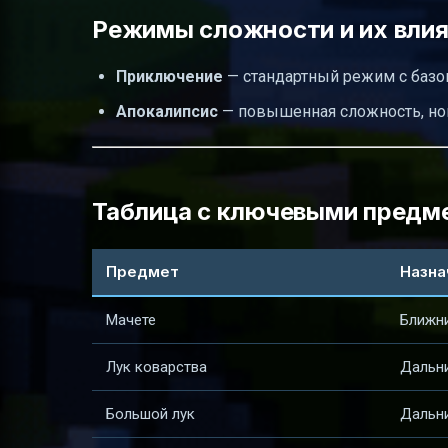
Режимы сложности и их вли
Приключение
— стандартный режим с базо
Апокалипсис
— повышенная сложность, нов
Таблица с ключевыми предме
Предмет
Назна
Мачете
Ближн
Лук коварства
Дальни
Большой лук
Дальни