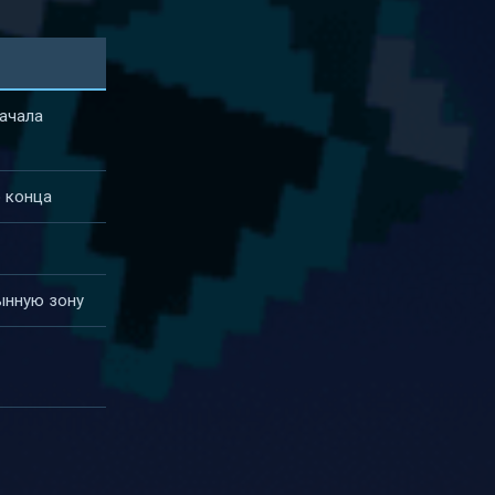
начала
о конца
тынную зону