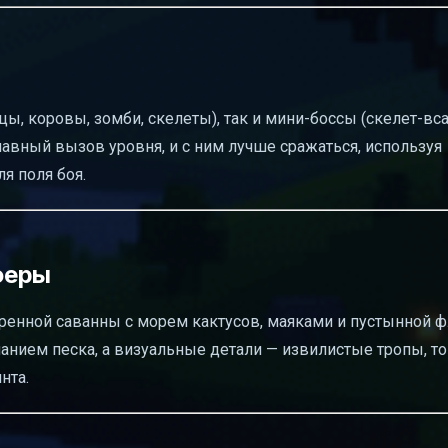
ы, коровы, зомби, скелеты), так и мини-боссы (скелет-вса
лавный вызов уровня, и с ним лучше сражаться, используя
я поля боя.
феры
ренной саванны с морем кактусов, маяками и пустынной ф
нием песка, а визуальные детали — извилистые тропы, то
нта.