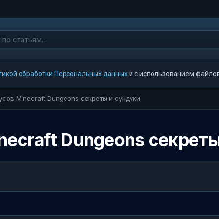
тикой обработки Персональных данных
и с использованием файлов 
усов Minecraft Dungeons секреты и сундуки
necraft Dungeons секреты