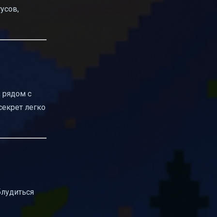
усов,
, рядом с
секрет легко
блудиться