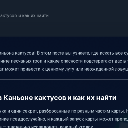
актусов и как их найти
она кактусов! В этом посте вы узнаете, где искать все с
ринте песчаных троп и какие опасности подстерегают вас в
г может привести к ценному луту или неожиданной ловуш
 назначением
 Каньоне кактусов и как их найти
 быстрого ориентирования
ука и один секрет, разбросанные по разным частям карты. 
жение псевдослучайно, и каждый запуск карты может препо
ё — тщательно исследовать каждый уголок.