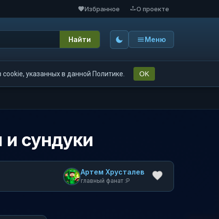
Избранное
О проекте
Найти
Меню
cookie, указанных в данной Политике.
OK
 и сундуки
Артем Хрусталев
главный фанат :P