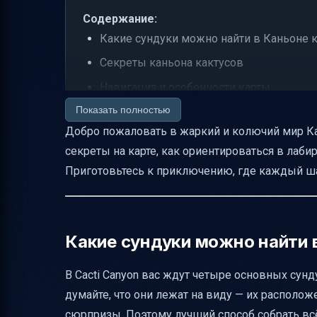
Содержание:
Какие сундуки можно найти в Каньоне к
Секреты каньона кактусов
Навигация и особенности карты
Показать полностью
Виды лута и их влияние на стратегию
Добро пожаловать в жаркий и колючий мир Кань
Мобы и тактики борьбы
секреты на карте, как ориентироваться в лаби
Особенности биома и атмосферы
Приготовьтесь к приключению, где каждый ша
Режимы сложности и их влияние
Таблица с ключевыми предметами и их
Практические советы по выживанию
Какие сундуки можно найти в
Визуальные и текстовые подсказки для
В Cacti Canyon вас ждут четыре основных сунд
Заключение
думайте, что они лежат на виду — их располо
Полезные ссылки
сюрпризы. Поэтому лучший способ собрать вс