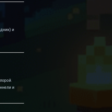
дник) и
лорой.
ннели и