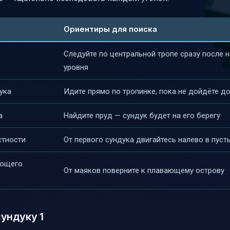
Ориентиры для поиска
Следуйте по центральной тропе сразу после 
уровня
ука
Идите прямо по тропинке, пока не дойдёте д
а
Найдите пруд — сундук будет на его берегу
стности
От первого сундука двигайтесь налево в пус
ающего
От маяков поверните к плавающему острову
ундуку 1