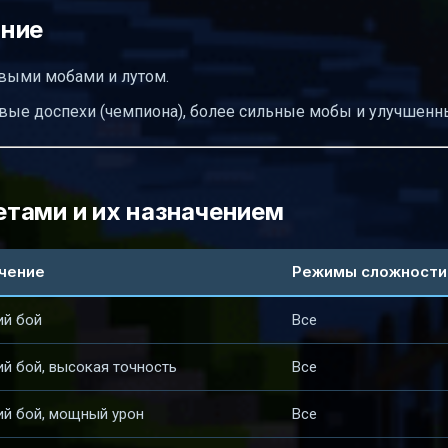
яние
выми мобами и лутом.
ые доспехи (чемпиона), более сильные мобы и улучшенн
тами и их назначением
чение
Режимы сложности
ий бой
Все
й бой, высокая точность
Все
й бой, мощный урон
Все