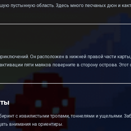
ьшую пустынную область. Здесь много песчаных дюн и какт
 приключений. Он расположен в нижней правой части карты
ктивации пяти маяков поверните в сторону острова. Этот 
рты
биринт с извилистыми тропами, тоннелями и ущельями. За
щать внимания на ориентиры.