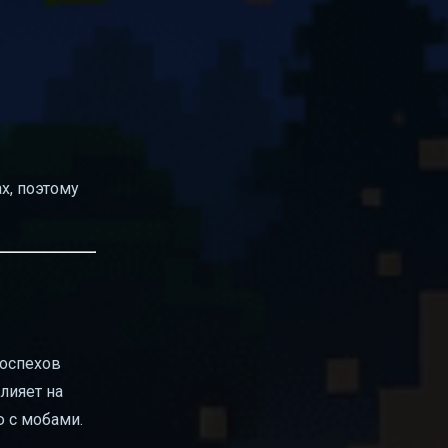
х, поэтому
доспехов
лияет на
ю с мобами.