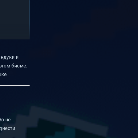
ундуки и
 этом биоме.
ке.
Но не
днести