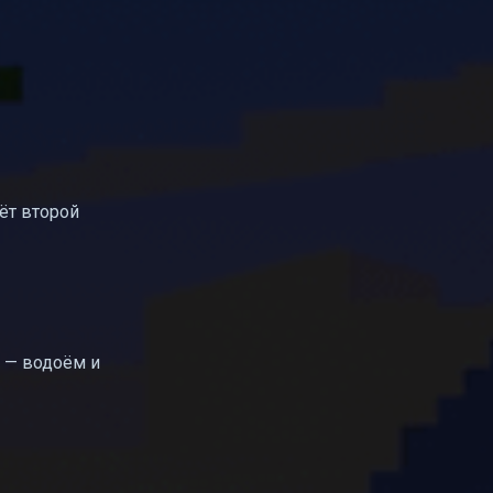
дёт второй
к — водоём и