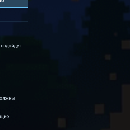
во
 подойдут.
 должны
ющие