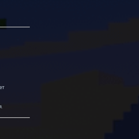
ет
я.