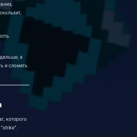
 вниз,
скользит,
ость.
 дальше, а
ь и сломать
я
г, которого
strike".