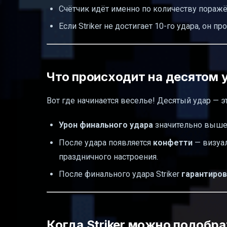
Счётчик идёт именно по количеству поражён
Если Striker не достигает 10-го удара, он п
Что происходит на десятом у
Вот где начинается веселье! Десятый удар — э
Урон финального удара
значительно выше,
После удара появляется
конфетти
— визуал
праздничного настроения.
После финального удара Striker
гарантиров
Когда Striker можно подобра