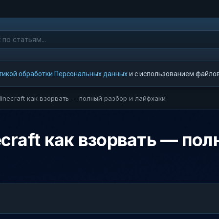
тикой обработки Персональных данных
и с использованием файлов 
 Minecraft как взорвать — полный разбор и лайфхаки
necraft как взорвать — по