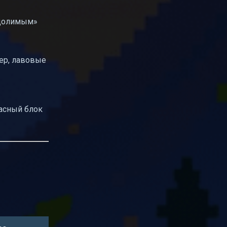
еодолимым»
мер, лавовые
пасный блок