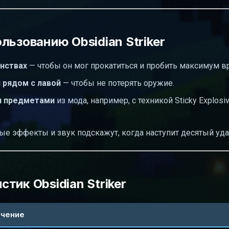
льзованию Obsidian Striker
анствах
— чтобы он мог прокатиться и пробить максимум вр
 рядом с лавой
— чтобы не потерять оружие.
и предметами
из мода, например, с техникой Sticky Explosi
е эффекты и звук подскажут, когда наступит десятый уда
тик Obsidian Striker
ачение