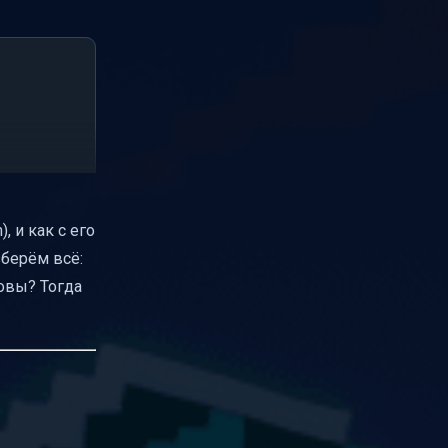
, и как с его
зберём всё:
товы? Тогда