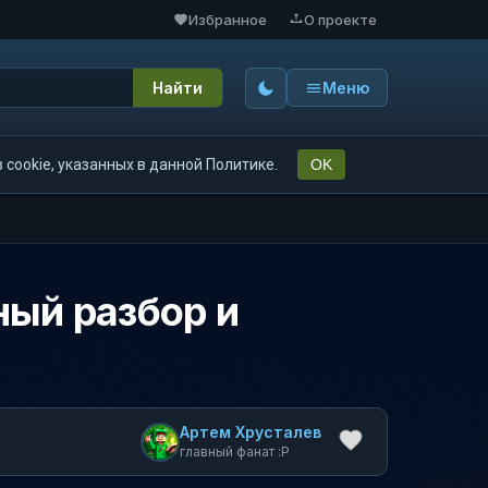
Избранное
О проекте
Найти
Меню
cookie, указанных в данной Политике.
OK
лный разбор и
Артем Хрусталев
главный фанат :P