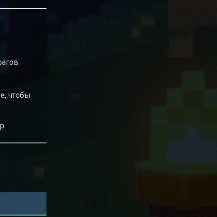
агов.
ve, чтобы
р.