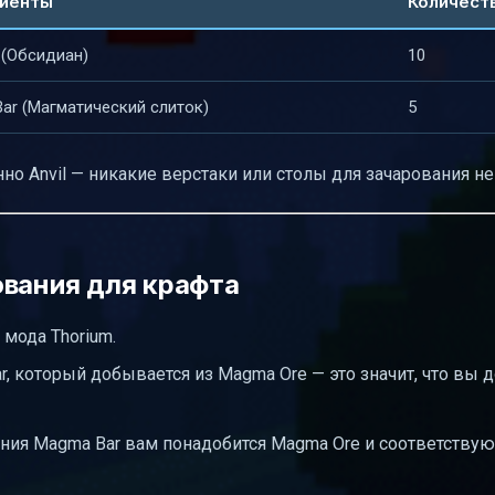
иенты
Количест
 (Обсидиан)
10
ar (Магматический слиток)
5
но Anvil — никакие верстаки или столы для зачарования не
ования для крафта
мода Thorium.
r, который добывается из Magma Ore — это значит, что вы
ания Magma Bar вам понадобится Magma Ore и соответству