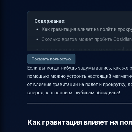
Содержание:
Как гравитация влияет на полёт и прокрут
Сколько врагов может пробить Obsidian S
Что происходит на десятом ударе — фин
Показать полностью
Когда Striker можно подобрать и когда 
Если вы когда-нибудь задумывались, как же работ
Рецепт крафта Obsidian Striker
помощью можно устроить настоящий магматиче
Альтернативные пути и требования для 
от влияния гравитации на полёт и прокрутку, 
Практические советы по использованию O
вперёд, к огненным глубинам обсидиана!
Таблица ключевых характеристик Obsidia
Важные моменты о взаимодействии с 
Заключение
Как гравитация влияет на пол
Полезные ссылки