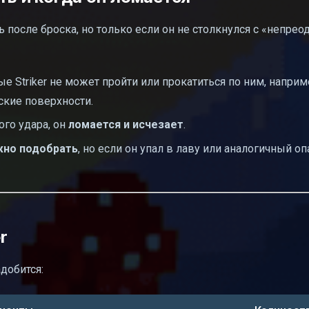
ть после броска, но только если он не столкнулся с «непр
ые Striker не может пройти или прокатиться по ним, напри
ские поверхности.
того удара, он
ломается и исчезает
.
жно подобрать
, но если он упал в лаву или аналогичный о
r
добится: