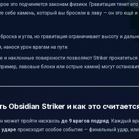
торое это подчиняется законам физики. Гравитация тянет его
те себе камень, который вы бросили в лаву — он это ещё и 
броска и угла, но гравитация ограничивает высоту и дальн
я, нанося урон врагам на пути.
ие и наклонные поверхности позволяют Striker прокатиться
ример, лавовые блоки или острые камни) могут остановит
 Obsidian Striker и как это считаетс
Он может пройти насквозь
до 9 врагов подряд
. Каждый вра
 ударе
происходит особое событие — финальный удар, или "