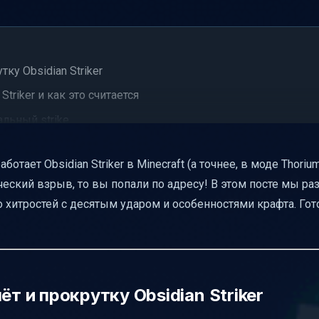
ку Obsidian Striker
triker и как это считается
альный strike
он ломается
ает Obsidian Striker в Minecraft (а точнее, в моде Thorium)
ский взрыв, то вы попали по адресу! В этом посте мы ра
крафта
до хитростей с десятым ударом и особенностями крафта. Го
bsidian Striker
n Striker
окружением
ёт и прокрутку Obsidian Striker