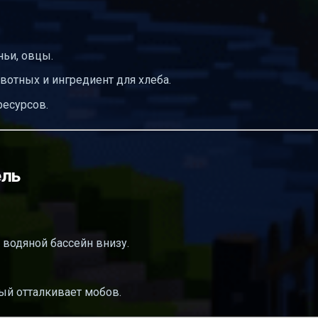
ьи, овцы.
отных и ингредиент для хлеба.
есурсов.
ель
 водяной бассейн внизу.
рый отталкивает мобов.