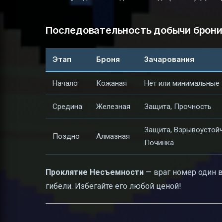
Последовательность добычи брони
Этап
Броня
Зачарования
Начало
Кожаная
Нет или минимальные
Средина
Железная
Защита, Прочность
Защита, Взрывоустойч
Поздно
Алмазная
Починка
Проклятие Несъемности
— враг номер один в
гибели. Избегайте его любой ценой!