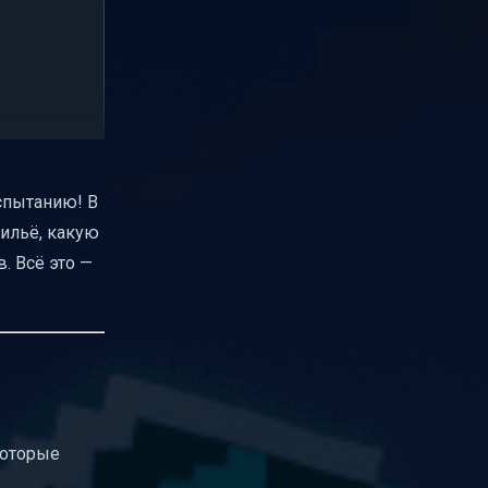
испытанию! В
жильё, какую
. Всё это —
которые