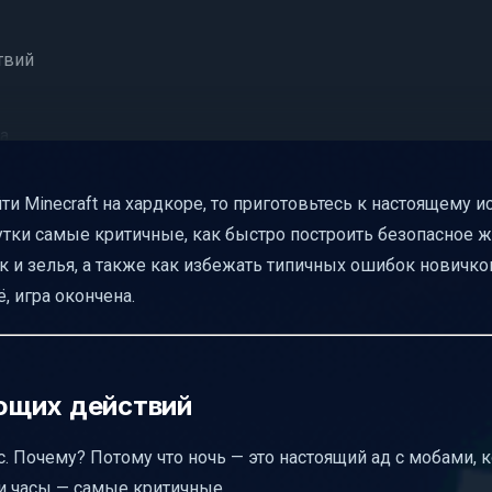
твий
а
и Minecraft на хардкоре, то приготовьтесь к настоящему 
сутки самые критичные, как быстро построить безопасное 
 и зелья, а также как избежать типичных ошибок новичков
, игра окончена.
бежать
ющих действий
 Почему? Потому что ночь — это настоящий ад с мобами, 
и часы — самые критичные.