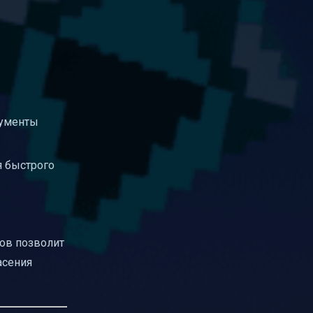
рументы
я быстрого
ков позволит
асения