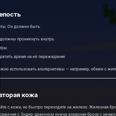
епость
ты. Он должен быть:
должны проникнуть внутрь.
тры.
тратить время на её пережидание.
можно использовать альтернативы — например, обмен с жит
 вторая кожа
айте с кожи, но быстро переходите на железо. Железная бр
сражения с Эндер-драконом нужна алмазная броня с зачар