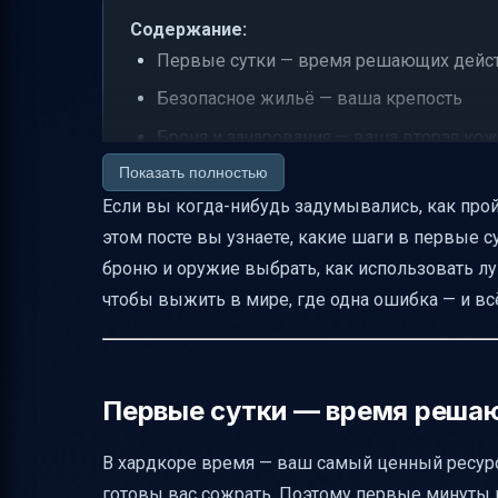
Содержание:
Первые сутки — время решающих дейс
Безопасное жильё — ваша крепость
Броня и зачарования — ваша вторая кож
Показать полностью
Оружие — меч или лук?
Если вы когда-нибудь задумывались, как пройт
Пища — топливо для выживания
этом посте вы узнаете, какие шаги в первые 
Ведро с водой — ваш спасатель
броню и оружие выбрать, как использовать лук
Зелья — магия выживания
чтобы выжить в мире, где одна ошибка — и всё
Организация инвентаря и запасов
Особенности Nether и подготовка к нему
Типичные ошибки новичков и как их из
Первые сутки — время реша
Влияние версии Minecraft на стратегию
В хардкоре время — ваш самый ценный ресурс.
Итоговая таблица ключевых советов
готовы вас сожрать. Поэтому первые минуты 