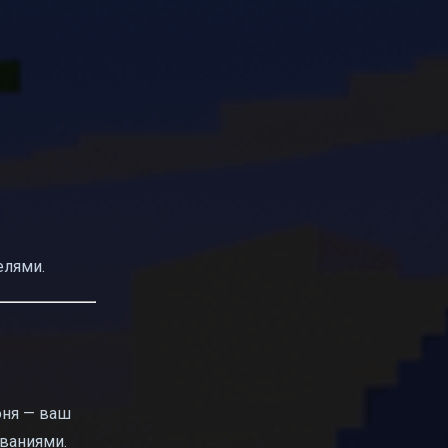
елями.
оня — ваш
ованиями.