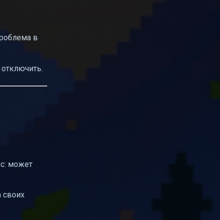
проблема в
 отключить.
ус: может
а своих