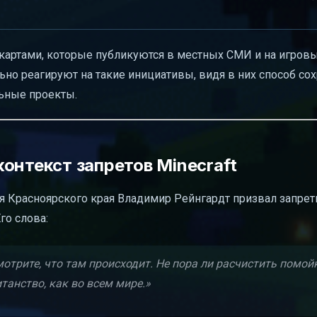
артами, которые публикуются в местных СМИ и на игровы
но реагируют на такие инициативы, видя в них способ со
льные проекты.
онтекст запретов Minecraft
я Красноярского края Владимир Рейнгардт призвал запретит
го слова:
мотрите, что там происходит. Не пора ли расчистить помо
танство, как во всем мире.»