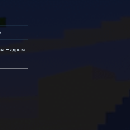
м
на — адреса