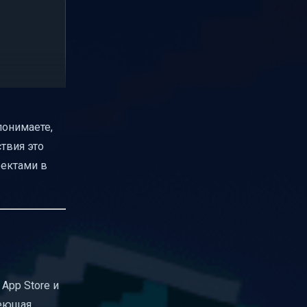
понимаете,
ствия это
оектами в
App Store и
деющая