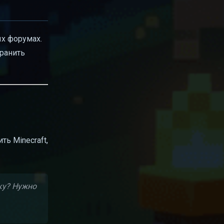
х форумах.
хранить
ь Minecraft,
йку? Нужно