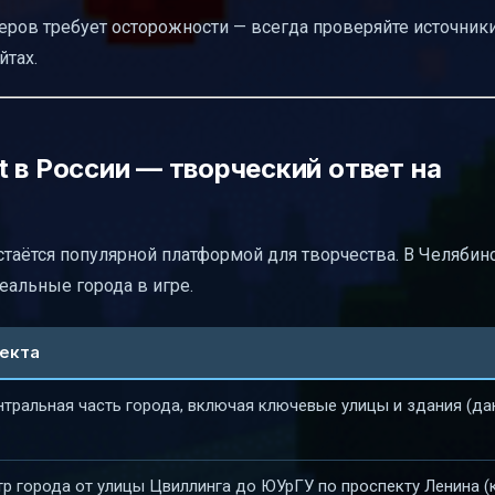
ров требует осторожности — всегда проверяйте источники
йтах.
 в России — творческий ответ на
стаётся популярной платформой для творчества. В Челябин
еальные города в игре.
екта
тральная часть города, включая ключевые улицы и здания (да
р города от улицы Цвиллинга до ЮУрГУ по проспекту Ленина (