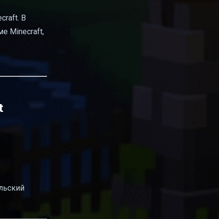
raft. В
 Minecraft,
t
ельский