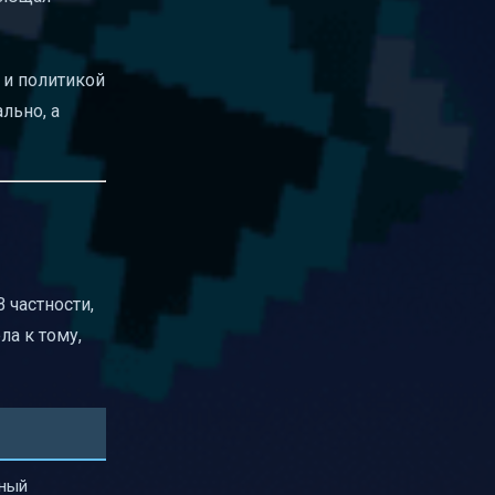
и и политикой
льно, а
 частности,
ла к тому,
ьный