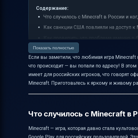
Содержание:
Что случилось с Minecraft в России и ко
Как санкции США повлияли на доступ к M
Как проверить, что проблема именно в 
Показать полностью
Временные решения для обхода блокир
Если вы заметили, что любимая игра Minecraft в
Локальные проекты Minecraft в России 
что происходит — вы попали по адресу! В этом
Политический и социальный контекст за
имеет для российских игроков, что говорят о
Правовые и этические аспекты публикац
Minecraft. Приготовьтесь к яркому и живому 
Как структурировать информацию для ч
Итоги и рекомендации
Полезные ссылки
Что случилось с Minecraft в 
Minecraft — игра, которая давно стала культо
Google Play для российских пользователей. Эт