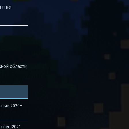
 и не
ской области
нные 2020–
конец 2021