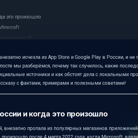
гда это произошло
inecraft
блокировке IP
овки
незапно исчезла из App Store и Google Play в России, и не 
— творческий ответ на ограничения
 посте мы разберёмся, почему так случилось, какие послед
претов Minecraft
фициальные источники и как обстоят дела с локальными пр
ии материалов о Minecraft
рассказу с фактами, примерами и полезными советами!
итателей
России и когда это произошло
вой, внезапно пропала из популярных магазинов приложений 
о произошло после 4 марта 2022 года, когда Microsoft, вла