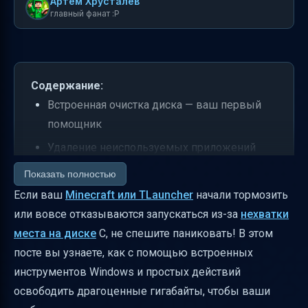
Артем Хрусталев
главный фанат :P
Содержание:
Встроенная очистка диска — ваш первый
помощник
Удаление неиспользуемых приложений
через Панель управления
Показать полностью
Очистка папки Temp через команду
Если ваш
Minecraft или TLauncher
начали тормозить
%TEMP%
или вовсе отказываются запускаться из-за
нехватки
места на диске
C, не спешите паниковать! В этом
Работа с папкой Загрузки
посте вы узнаете, как с помощью встроенных
Проверка освобожденного места
инструментов Windows и простых действий
Последовательность действий для
освободить драгоценные гигабайты, чтобы ваши
максимального эффекта