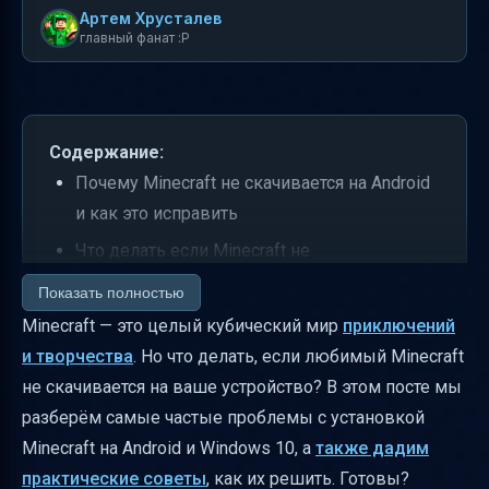
Артем Хрусталев
главный фанат :P
Содержание:
Почему Minecraft не скачивается на Android
и как это исправить
Что делать если Minecraft не
устанавливается на Windows 10
Показать полностью
Таблица распространённых проблем и
Minecraft — это целый кубический мир
приключений
решений
и творчества
. Но что делать, если любимый Minecraft
не скачивается на ваше устройство? В этом посте мы
Полезные ссылки
разберём самые частые проблемы с установкой
Итог
Minecraft на Android и Windows 10, а
также дадим
практические советы
, как их решить. Готовы?