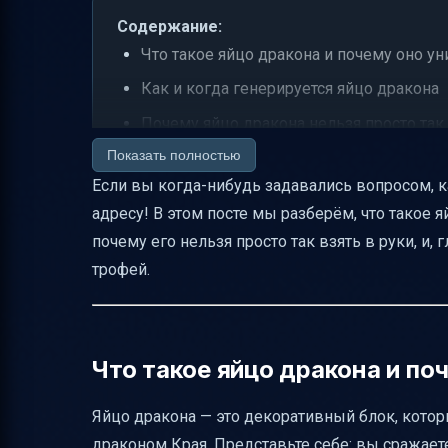
Содержание:
Что такое яйцо дракона и почему оно у
Как и когда генерируется яйцо дракона
Почему яйцо дракона нельзя просто так
Показать полностью
Как работает телепортация яйца дракон
Если вы когда-нибудь задавались вопросом, ка
Как безопасно добыть яйцо дракона
адресу! В этом посте мы разберём, что такое 
Что происходит, если яйцо падает или т
почему его нельзя просто так взять в руки, и,
Особенности взаимодействия с яйцом
трофей.
В каких режимах можно телепортироват
Идентификаторы и данные блока
Интересные факты и советы
Что такое яйцо дракона и по
Таблица сравнения способов добычи яй
Яйцо дракона — это декоративный блок, котор
Заключение
драконом Края. Представьте себе: вы сражаете