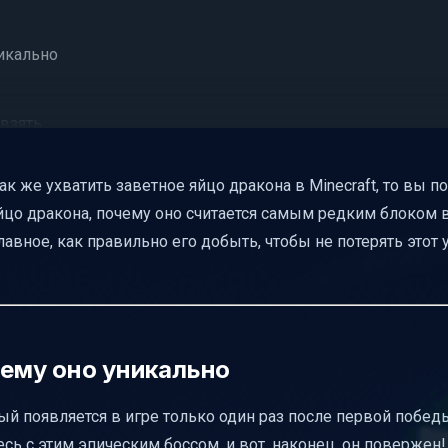
никально
 взять
а
к же ухватить заветное яйцо дракона в Minecraft, то вы п
яйцо дракона, почему оно считается самым редким блоком в
елепортируется
 главное, как правильно его добыть, чтобы не потерять это
ь яйцо
чему оно уникально
ца дракона
ый появляется в игре только один раз после первой побед
сь с этим эпическим боссом, и вот, наконец, он повержен