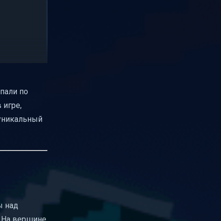
опали по
 игре,
т уникальный
ы над
! На вершине