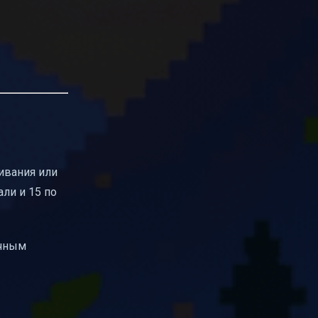
ивания или
ли и 15 по
ычным