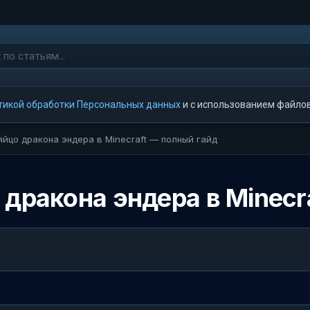
тикой обработки Персональных данных
и с использованием файлов 
яйцо дракона эндера в Minecraft — полный гайд
 дракона эндера в Minecr