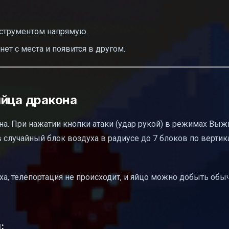
нструментом напрямую.
ет с места и появится в другом.
яйца дракона
на. При нажатии кнопки атаки (удар рукой) в режимах Выж
лучайный блок воздуха в радиусе до 7 блоков по вертика
ха, телепортация не происходит, и яйцо можно добыть об
: