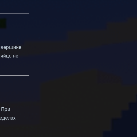
а вершине
 яйцо не
 При
ределах