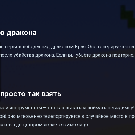
цо дракона
ле первой победы над драконом Края. Оно генерируется н
после убийства дракона. Если вы убьёте дракона повторно,
просто так взять
или инструментом — это как пытаться поймать невидимку!
ой) оно мгновенно телепортируется в случайное место в п
ков, где центром является само яйцо.