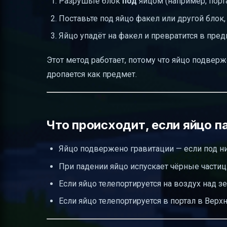
Разрушьте блок
под
яйцом (например, порт
Поставьте под яйцо факел или другой блок,
Яйцо упадёт на факел и превратится в пре
Этот метод работает, потому что яйцо подверж
дропается как предмет.
Что происходит, если яйцо п
Яйцо подвержено гравитации — если под ним
При падении яйцо испускает чёрные частиц
Если яйцо телепортируется на воздух над зе
Если яйцо телепортируется в портал в Верх