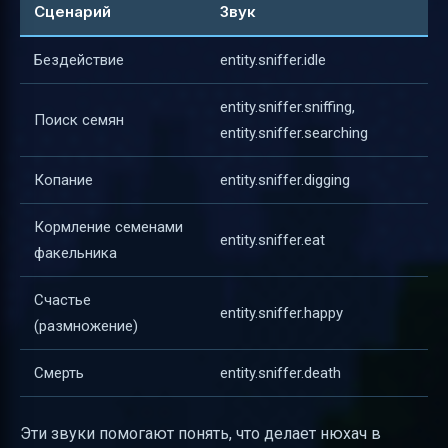
Сценарий
Звук
Бездействие
entity.sniffer.idle
entity.sniffer.sniffing,
Поиск семян
entity.sniffer.searching
Копание
entity.sniffer.digging
Кормление семенами
entity.sniffer.eat
факельника
Счастье
entity.sniffer.happy
(размножение)
Смерть
entity.sniffer.death
Эти звуки помогают понять, что делает нюхач в