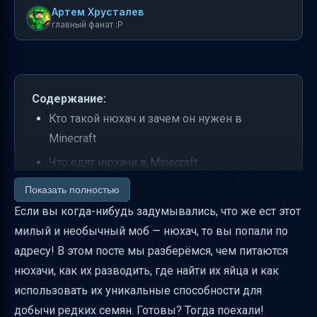
Артем Хрусталев
главный фанат :P
Содержание:
Кто такой нюхач и зачем он нужен в
Minecraft
Что едят нюхачи в Minecraft
Где найти яйца нюхача и как вырастить
Показать полностью
нюхачонка
Если вы когда-нибудь задумывались, что же ест этот
милый и необычный моб — нюхач, то вы попали по
Как нюхач ищет и копает семена
адресу! В этом посте мы разберёмся, чем питаются
Размножение нюхачей и получение яиц
нюхачи, как их разводить, где найти их яйца и как
Важные нюансы и советы по
использовать их уникальные способности для
использованию нюхача
добычи редких семян. Готовы? Тогда поехали!