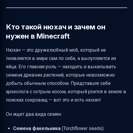
Звуки нюхача и его поведение
Сравнение нюхача в Java Edition и Bedrock
Edition
Кто такой нюхач и зачем он
Итоговая таблица по нюхачу
нужен в Minecraft
Полезные советы новичкам
Нюхач — это дружелюбный моб, который не
Заключение
появляется в мире сам по себе, а вылупляется из
Полезные ссылки
яйца. Его главная роль — находить и выкапывать
семена древних растений, которые невозможно
добыть обычным способом. Представьте себе
археолога с острым носом, который роется в земле в
поисках сокровищ — вот это и есть нюхач!
Он ищет два вида семян:
Семена факельника
(Torchflower seeds)