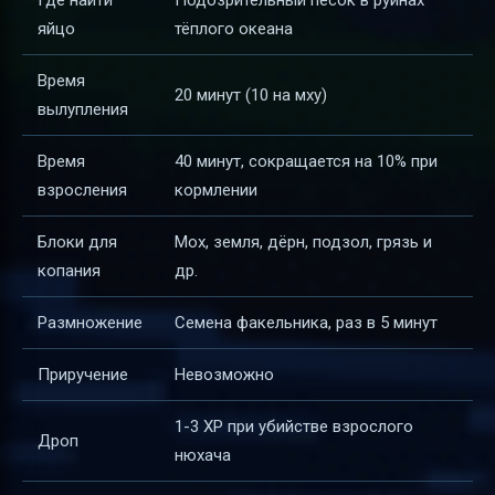
Где найти
Подозрительный песок в руинах
яйцо
тёплого океана
Время
20 минут (10 на мху)
вылупления
Время
40 минут, сокращается на 10% при
взросления
кормлении
Блоки для
Мох, земля, дёрн, подзол, грязь и
копания
др.
Размножение
Семена факельника, раз в 5 минут
Приручение
Невозможно
1-3 XP при убийстве взрослого
Дроп
нюхача