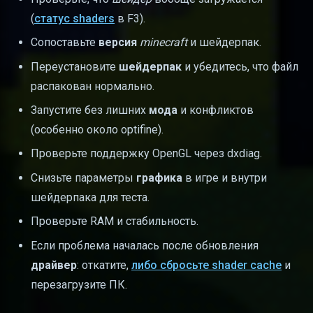
(
статус shaders
в F3).
Сопоставьте
версия
minecraft
и шейдерпак.
Переустановите
шейдерпак
и убедитесь, что файл
распакован нормально.
Запустите без лишних
мода
и конфликтов
(особенно около optifine).
Проверьте поддержку OpenGL через dxdiag.
Снизьте параметры
графика
в игре и внутри
шейдерпака для теста.
Проверьте RAM и стабильность.
Если проблема началась после обновления
драйвер
: откатите,
либо сбросьте shader cache
и
перезагрузите ПК.