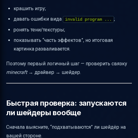
Bedrock Edition: почему шейдеры работают
крашить игру;
иначе
давать ошибки вида
;
invalid program ...
Итоговый чек-лист: чтобы вы точно поняли
ронять тени/текстуры;
“что именно нарботает”
показывать “часть эффектов”, но итоговая
картинка разваливается.
Поэтому первый логичный шаг — проверить связку
minecraft
→ драйвер → шейдер.
Быстрая проверка: запускаются
ли шейдеры вообще
Сначала выясните, “подхватываются” ли шейдёр на
вашей стороне.