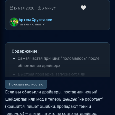
15 мая 2026
6 минут
Артем Хрусталев
главный фанат :P
Содержание:
Самая частая причина: “поломалось” после
обновления драйвера
Быстрая проверка: запускаются ли
шейдеры вообще
Показать полностью
Проверьте версию minecraft и версию
Если вы обновили драйверы, поставили новый
шейдерпака
шейдерпак или мод и теперь
шейдёр
“не работает”
(крашится, пишет ошибки, пропадают тени и
Сбросьте шейдерпак и проверьте, что файл
текстуры) — значит, что-то не совпало: драйвер,
не повреждён