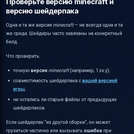
Проверьте версию minecraft и
версию шейдерпака
Одна и та же версия
minecraft
— не всегда одна и та
же среда. Шейдеры часто завязаны на конкретный
билд.
Что проверить:
точную
версия
minecraft
(например, 1.xx.y);
совместимость шейдерпака с
вашей версией
игры
;
не остались ли старые файлы от предыдущих
шейдерпаков.
Если шейдерпак “из другой сборки”, он может
грузиться частично или вызывать
ошибка
при