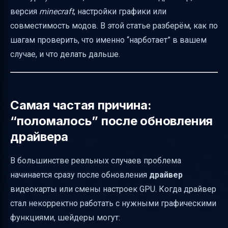
версия
minecraft
, настройки графики или
Отключите конфликты модов: особенно
совместимость модов. В этой статье разберём, как по
OptiFine и загрузчики
шагам проверить, что именно “нарботает” в вашем
Проверка OpenGL: какая версия нужна и
случае, и что делать дальше.
где её посмотреть
Настройки графики в Minecraft: что именно
может блокировать шейдер
Самая частая причина:
Видеокарта и производительность: когда
“поломалось” после обновления
“не работает” на слабом GPU
драйвера
Выделенная оперативная память: почему
это важно
В большинстве реальных случаев проблема
Когда проблема связана с драйвером: откат
начинается сразу после обновления
драйвер
и “перестройка” шейдерного кеша
видеокарты или смены настроек GPU. Когда драйвер
стал некорректно работать с нужными графическими
Что делать, если видите “invalid program
функциями, шейдеры могут:
composite1 / composite2”