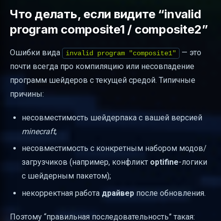
Что делать, если видите “invalid
program composite1 / composite2”
Ошибки вида
— это
invalid program "composite1"
почти всегда про компиляцию или несовпадение
программ шейдеров с текущей средой. Типичные
причины:
несовместимость шейдерпака с вашей версией
minecraft
;
несовместимость с конкретным набором модов/
загрузчиков (например, конфликт
optifine
-логики
с шейдерным пакетом);
некорректная работа
драйвер
после обновления.
Поэтому “правильная последовательность” такая: