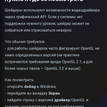
Шейдеры используют возможности видеодрайвера
через графический API. Если у системы нет
поддержки нужного уровня, шейдер может не
собраться или отрисоваться неверно.
Что обычно требуется:
- для работы шейдеров часто фигурирует OpenGL не
ниже определённых версий (на практике
встречаются требования вроде OpenGL 2.1, а для
более новых паков — OpenGL 3.2 и выше).
Как посмотреть:
- откройте
dxdiag
в Windows;
- перейдите во вкладку
Экран
;
- найдите строку с версией
драйвер
/OpenGL и
оцените, соответствует ли она требованиям