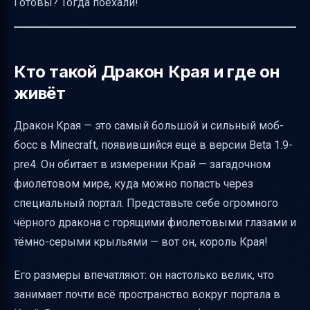
Готовы? Тогда поехали!
зачарования для боя
Оптимальная тактика боя — Hit & Run
Как дракон ведёт себя в обычном мире и
Кто такой Дракон Края и где он
Нижнем мире
живёт
Особенности кислоты Края
Дракон Края — это самый большой и сильный моб-
Дропы и опыт после смерти дракона
босс в Minecraft, появившийся ещё в версии Beta 1.9-
Как призвать дракона командой
pre4. Он обитает в измерении Край — загадочном
Моды для призыва драконов и их
фиолетовом мире, куда можно попасть через
особенности
специальный портал. Представьте себе огромного
Советы по подготовке и безопасности
чёрного дракона с горящими фиолетовыми глазами и
тёмно-серыми крыльями — вот он, король Края!
Частые ошибки и как их избежать
Структура статьи для копирайтера
Его размеры впечатляют: он настолько велик, что
Полезные ссылки
занимает почти всё пространство вокруг портала в