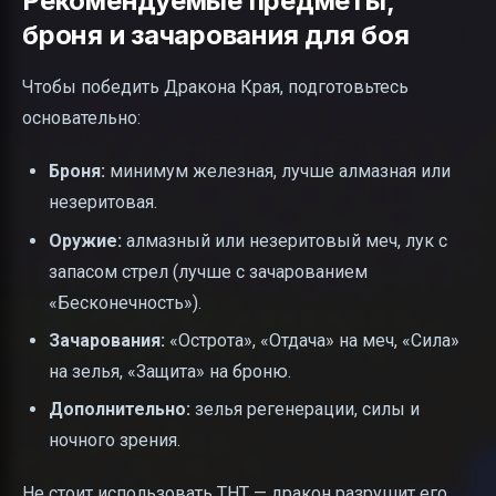
Рекомендуемые предметы,
броня и зачарования для боя
Чтобы победить Дракона Края, подготовьтесь
основательно:
Броня:
минимум железная, лучше алмазная или
незеритовая.
Оружие:
алмазный или незеритовый меч, лук с
запасом стрел (лучше с зачарованием
«Бесконечность»).
Зачарования:
«Острота», «Отдача» на меч, «Сила»
на зелья, «Защита» на броню.
Дополнительно:
зелья регенерации, силы и
ночного зрения.
Не стоит использовать ТНТ — дракон разрушит его