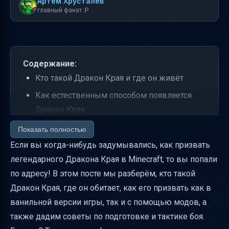
Артем Хрусталев
главный фанат :P
Содержание:
Кто такой Дракон Края и где он живёт
Как естественным способом появляется
Дракон Края
Возрождение Дракона через четыре
Показать полностью
кристалла Края
Если вы когда-нибудь задумывались, как призвать
легендарного Дракона Края в Minecraft, то вы попали
Что происходит с яйцом дракона после
по адресу! В этом посте мы разберём, кто такой
победы
Дракон Края, где он обитает, как его призвать как в
Шкала здоровья и восстановление дракона
ванильной версии игры, так и с помощью модов, а
Какие блоки дракон может разрушать
также дадим советы по подготовке и тактике боя.
Рекомендуемые предметы, броня и