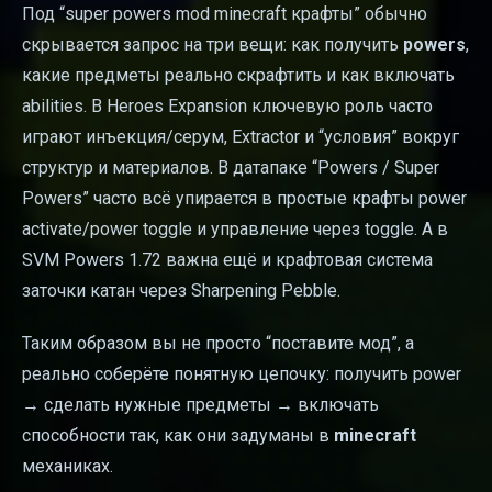
Под “super powers mod minecraft крафты” обычно
скрывается запрос на три вещи: как получить
powers
,
какие предметы реально скрафтить и как включать
abilities. В Heroes Expansion ключевую роль часто
играют инъекция/серум, Extractor и “условия” вокруг
структур и материалов. В датапаке “Powers / Super
Powers” часто всё упирается в простые крафты power
activate/power toggle и управление через toggle. А в
SVM Powers 1.72 важна ещё и крафтовая система
заточки катан через Sharpening Pebble.
Таким образом вы не просто “поставите мод”, а
реально соберёте понятную цепочку: получить power
→ сделать нужные предметы → включать
способности так, как они задуманы в
minecraft
механиках.