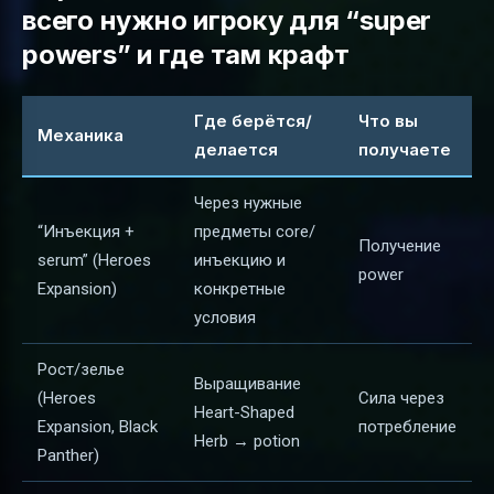
всего нужно игроку для “super
powers” и где там крафт
Где берётся/
Что вы
Механика
делается
получаете
Через нужные
“Инъекция +
предметы core/
Получение
serum” (Heroes
инъекцию и
power
Expansion)
конкретные
условия
Рост/зелье
Выращивание
(Heroes
Сила через
Heart-Shaped
Expansion, Black
потребление
Herb → potion
Panther)