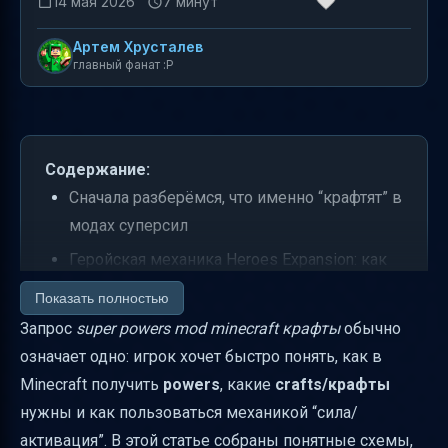
14 мая 2026
7 минут
Артем Хрусталев
главный фанат :P
Содержание:
Сначала разберёмся, что именно “крафтят” в
модах суперсил
Геройская механика Heroes Expansion: как
получить суперсилы и что нужно крафтить
Показать полностью
Датапак “Powers / Super Powers” (Minecraft
Запрос
super powers mod minecraft крафты
обычно
1.21+): как получить и что крафтить
означает одно: игрок хочет быстро понять, как в
Minecraft получить
powers
, какие
crafts/крафты
Обновление “SVM Powers 1.72”: новые
нужны и как пользоваться механикой “сила/
power, заточка и изменения управления
активация”. В этой статье собраны понятные схемы,
Короткая таблица: что чаще всего нужно