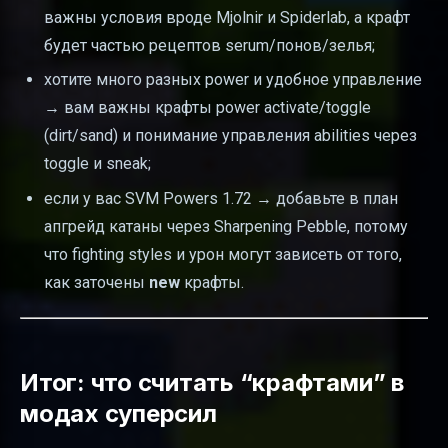
важны условия вроде Mjolnir и Spiderlab, а крафт
будет частью рецептов serum/понов/зелья;
хотите много разных power и удобное управление
→ вам важны крафты power activate/toggle
(dirt/sand) и понимание управления abilities через
toggle и sneak;
если у вас SVM Powers 1.72 → добавьте в план
апгрейд катаны через Sharpening Pebble, потому
что fighting styles и урон могут зависеть от того,
как заточены
new
крафты.
Итог: что считать “крафтами” в
модах суперсил