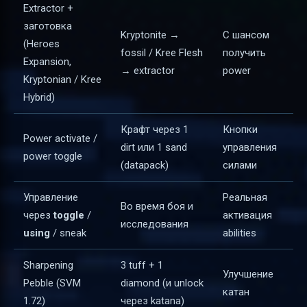
Extractor +
заготовка
Kryptonite →
С шансом
(Heroes
fossil / Kree Flesh
получить
Expansion,
→ extractor
power
Kryptonian / Kree
Hybrid)
Крафт через 1
Кнопки
Power activate /
dirt или 1 sand
управления
power toggle
(datapack)
силами
Управление
Реальная
Во время боя и
через
toggle
/
активация
исследования
using
/ sneak
abilities
Sharpening
3 tuff + 1
Улучшение
Pebble (SVM
diamond (и unlock
катан
1.72)
через katana)