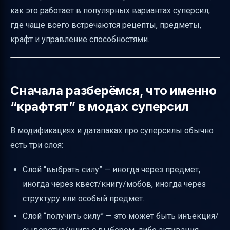
как это работает в популярных вариантах суперсил,
игроку для “super powers” и где там крафт
где чаще всего встречаются рецепты, предметы,
Практический “маршрут” для игрока: от
крафт и управление способностями.
запроса к результату
Итог: что считать “крафтами” в модах
суперсил
Сначала разберёмся, что именно
“крафтят” в модах суперсил
В модификациях и датапаках про суперсилы обычно
есть три слоя:
Слой “выбрать силу” — иногда через предмет,
иногда через квест/книгу/мобов, иногда через
структуру или особый предмет.
Слой “получить силу” — это может быть инъекция/