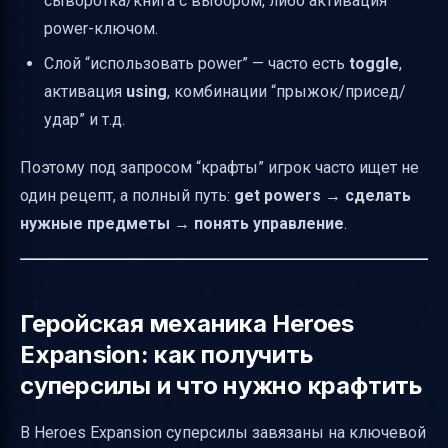
сыворотка/книга с выбором, либо активация
power-ключом.
Слой “использовать power” — часто есть
toggle
,
активация
using
, комбинации “прыжок/присед/
удар” и т.д.
Поэтому под запросом “крафты” игрок часто ищет не
один рецепт, а полный путь:
get powers → сделать
нужные предметы → понять управление
.
Геройская механика Heroes
Expansion: как получить
суперсилы и что нужно крафтить
В Heroes Expansion суперсилы завязаны на ключевой