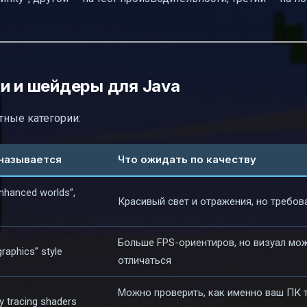
и и шейдеры для Java
тные категории:
 называется
Что ожидать по качеству
enhanced worlds”,
Красивый свет и отражения, но требо
Больше FPS-ориентиров, но визуал мо
graphics” style
отличаться
Можно проверить, как именно ваш ПК 
ay tracing shaders