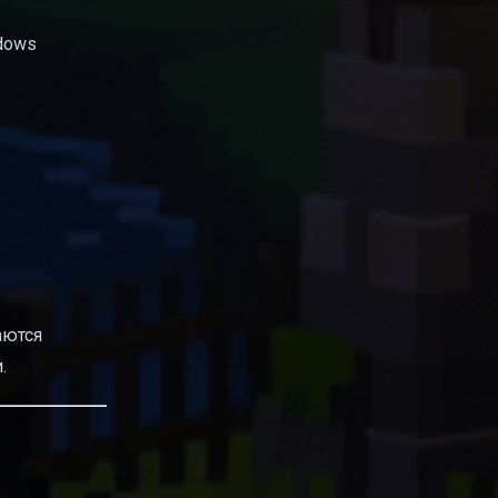
ndows
аются
.