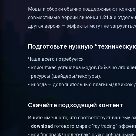
Моды и сборки обычно поддерживают конкретн
совместимые версии линейки
1.21.x
и отдель
другая версия — эффекты могут не загрузиться
Подготовьте нужную “техническую
Чаще всего потребуется:
- клиентская установка модов (обычно это
clie
- ресурсы (шейдеры/текстуры),
- иногда — дополнительные плагины/движок д
Скачайте подходящий контент
Ищите именно то, что соответствует вашему за
-
download
готового мира с “ray tracing”-эффек
- или “modpack/шедер-пак” с уже собранными 