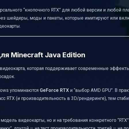
версального “кнопочного RTX” для любой версии и любой пл
рез шейдеры, моды и пакеты, которые имитируют или вк
деокарты.
я Minecraft Java Edition
а видеокарта, которая поддерживает современные эффект
осадок.
ndows упоминаются
GeForce RTX
и “выбор AMD GPU”. В пра
сс RTX (и производительность в 3D/рендеринге), тем стаб
 модель видеокарты, но и на требования конкретного “RTX
инку”, другой — на тест производительности, третий — на 