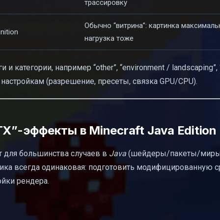
трассировку
Обычно “витрина”: картинка максималь
nition
нагрузка тоже
и категории, например “other”, “environment / landscaping”, 
 настройкам (разрешение, пресеты, связка GPU/CPU).
X”-эффекты в Minecraft Java Edition
т для большинства случаев в
Java
(шейдеры/пакеты/миры)
огика всегда одинаковая: подготовить модифицированную с
ойки рендера.