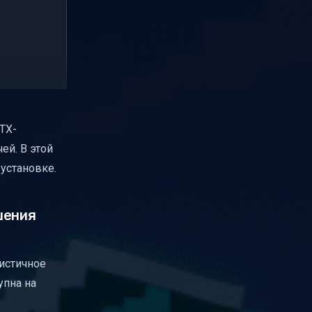
TX-
ей. В этой
 установке.
шения
листичное
упна на