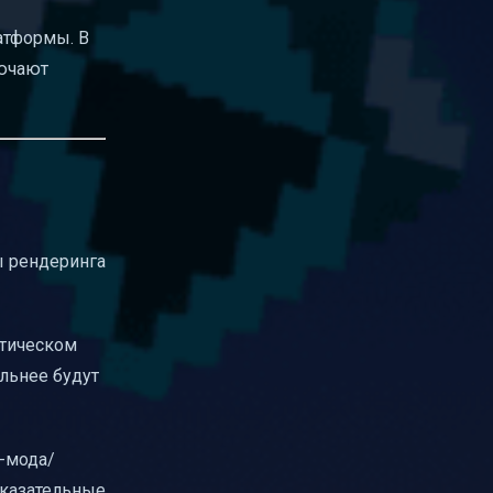
атформы. В
лючают
ы рендеринга
ктическом
ильнее будут
”-мода/
показательные