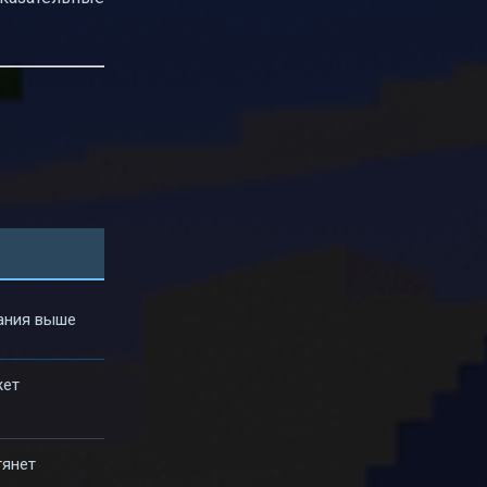
вания выше
жет
тянет