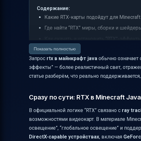
Содержание:
Какие RTX-карты подойдут для Minecraft 
Где найти “RTX” миры, сборки и шейдер
Как скачать и установить “RTX”-эффекты 
Показать полностью
Чем RTX-эффекты улучшают графику Min
Запрос
rtx в майнкрафт java
обычно означает о
Где смотреть информацию о производи
эффекты” — более реалистичный свет, отражени
Частые форматы “RTX” в Java: карты и 
статье разберём, что реально поддерживается,
Что изменит “Vibrant Visuals” (и почему 
Итог: как получить RTX-эффекты в Minec
Сразу по сути: RTX в Minecraft Ja
В официальной логике “RTX” связано с
ray trac
возможностями видеокарт. В материале Minecra
освещение”, “глобальное освещение” и поддер
DirectX-capable устройствах
, включая
GeForc