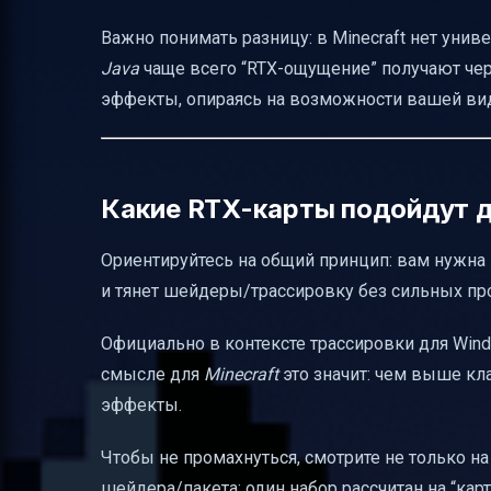
Важно понимать разницу: в Minecraft нет уни
Java
чаще всего “RTX-ощущение” получают че
эффекты, опираясь на возможности вашей ви
Какие RTX-карты подойдут дл
Ориентируйтесь на общий принцип: вам нужн
и тянет шейдеры/трассировку без сильных пр
Официально в контексте трассировки для Wi
смысле для
Minecraft
это значит: чем выше кла
эффекты.
Чтобы не промахнуться, смотрите не только на
шейдера/пакета: один набор рассчитан на “карт