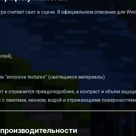
к игра считает свет в сцене. В официальном описании для Wi
елей),
е “emissive textures” (светящиеся материалы).
ает и отражается правдоподобнее, а контраст и объём ощущ
 с лампами, неоном, водой и отражающими поверхностями
 производительности