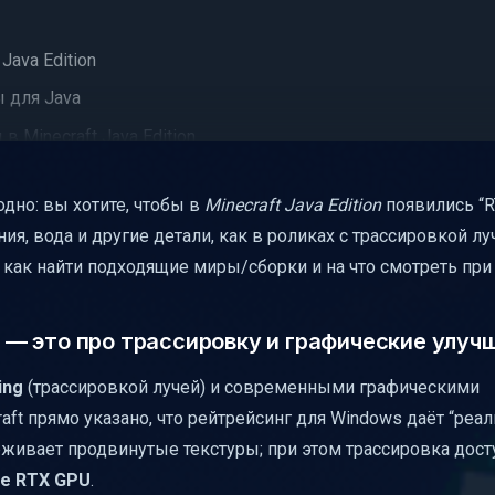
Java Edition
ы для Java
в Minecraft Java Edition
ecraft
дно: вы хотите, чтобы в
Minecraft Java Edition
появились “R
тельности
я, вода и другие детали, как в роликах с трассировкой луч
тестовые сборки
 как найти подходящие миры/сборки и на что смотреть при
это важно)
raft Java Edition без лишних ошибок
va — это про трассировку и графические улуч
ing
(трассировкой лучей) и современными графическими
ft прямо указано, что рейтрейсинг для Windows даёт “реа
живает продвинутые текстуры; при этом трассировка дост
e RTX GPU
.