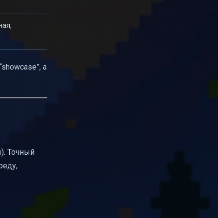
ная,
“showcase”, а
. Точный
реду,