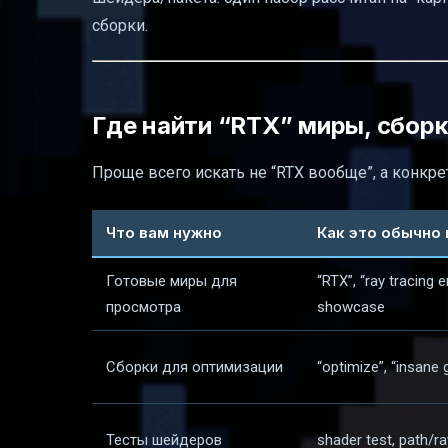
сборки.
Где найти “RTX” миры, сборк
Проще всего искать не “RTX вообще”, а конкре
Что вам нужно
Как это обычно
Готовые миры для
“RTX”, “ray tracing 
просмотра
showcase
Сборки для оптимизации
“optimize”, “insane 
Тесты шейдеров
shader test, path/r