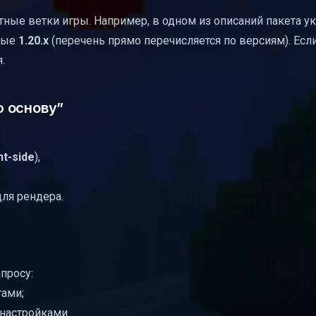
ые ветки игры. Например, в одном из описаний пакета у
ные
1.20.x
(перечень прямо перечисляется по версиям). Если
.
 основу”
nt-side
),
ля рендера.
просу:
тами;
настройками.