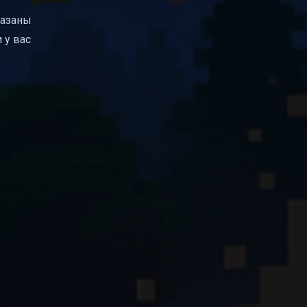
казаны
 у вас