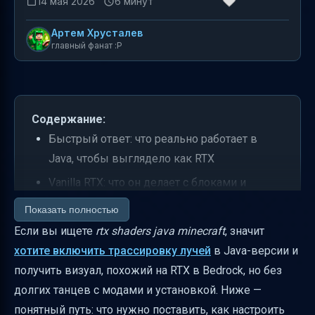
14 мая 2026
6 минут
Артем Хрусталев
главный фанат :P
Содержание:
Быстрый ответ: что реально работает в
Java, чтобы выглядело как RTX
Vanilla RTX: что он делает с блоками и
почему картинка выглядит «дороже»
Показать полностью
Единообразие внешнего вида: почему один
Если вы ищете
rtx shaders java minecraft
, значит
тип материала выглядит одинаково
хотите включить трассировку лучей
в Java-версии и
получить визуал, похожий на RTX в Bedrock, но без
Биомы и атмосфера: как “атмосферу”
долгих танцев с модами и установкой. Ниже —
подтягивают под RTX
понятный путь: что нужно поставить, как настроить
Целостная художественная концепция: что