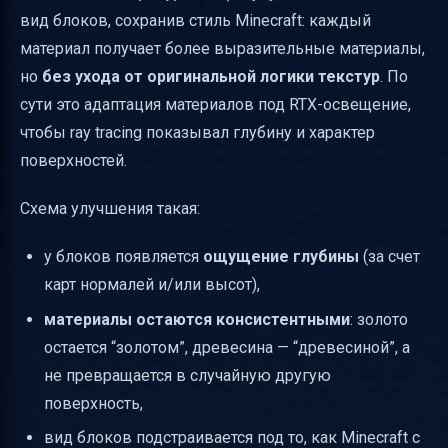
вид блоков, сохранив стиль Minecraft: каждый
материал получает более выразительные материалы,
но
без ухода от оригинальной логики текстур
. По
сути это адаптация материалов под RTX-освещение,
чтобы ray tracing показывал глубину и характер
поверхностей.
Схема улучшения такая:
у блоков появляется
ощущение глубины
(за счет
карт нормалей и/или высот),
материалы остаются консистентными
: золото
остается “золотом”, древесина — “древесиной”, а
не превращается в случайную другую
поверхность,
вид блоков подстраивается под то, как Minecraft с