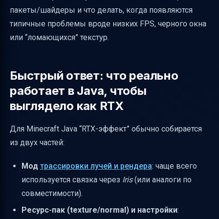
пакеты/шайдеры и что делать, когда появляются
является целью проекта
типичные проблемы вроде низких FPS, черного окна
Ресурс-пак и нормали: чем отличается
или “ломающихся” текстур.
Vanilla RTX от Vanilla RTX Normals
Почему именно 16x и как это связано с
Быстрый ответ: что реально
“правильным RTX-видом”
работает в Java, чтобы
Приложение и автоматизация: как
выглядело как RTX
установка становится проще
Установка и активация в Java: практичный
Для Minecraft Java “RTX-эффект” обычно собирается
чек-лист
из двух частей:
Частые проблемы с RTX в Java и как их
обойти
Мод
трассировки лучей и рендера
: чаще всего
используется связка через
Iris
(или аналоги по
Что важно отличать: баг игры vs проблема
совместимости).
пакета
Ресурс-пак (texture/normal) и настройки
:
Итог: как получить RTX shaders в Java “как