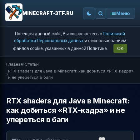
MINECRAFT-3TF.RU
Меню
Посещая данный сайт, Вы соглашаетесь с
Политикой
обработки Персональных данных
и с использованием
файлов cookie, указанных в данной Политике.
OK
Главная
Статьи
RTX shaders для Java в Minecraft: как добиться «RTX-кадра»
и не упереться в баги
RTX shaders для Java в Minecraft:
как добиться «RTX-кадра» и не
упереться в баги