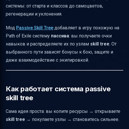
Самоцветы: какую роль они играют
системы: от старта и классов до самоцветов,
Регенерация, уклонение и лечение при
регенерации и уклонения.
блоке: как это понимать в бою
Мод
Passive Skill Tree
добавляет в игру похожую на
Узлы дерева: какие бывают бонусы
Path of Exile систему
пассива
: вы получаете очки
Самоцветы, урон и защита: как собрать
навыков и распределяете их по узлам
skill tree
. От
связку
выбранного пути зависят бонусы к бою, защите и
Коротко: как начать путь в Passive Skill Tree
даже взаимодействие с экипировкой.
Mod
Почему мод часто сравнивают с “билдами”
и “гемами”
Как работает система passive
skill tree
Сама идея проста: вы копите ресурсы → открываете
skill tree
→ покупаете узлы → становитесь сильнее.