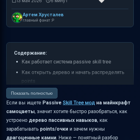
13 мая 2026
6 минут
Артем Хрусталев
главный фанат :P
Содержание:
Как работает система passive skill tree
Как открыть дерево и начать распределять
points
Классы: какие бывают и почему это важно
Показать полностью
Если вы ищете
Passive
Skill Tree мод
на майнкрафт
Как получить очки навыков и сколько их
самоцветы
, значит хотите быстро разобраться, как
максимум
устроено
дерево пассивных навыков
, как
Какие механики, кроме дерева, добавляет
зарабатывать
points/очки
и зачем нужны
мод
драгоценные камни
. Ниже — понятный разбор