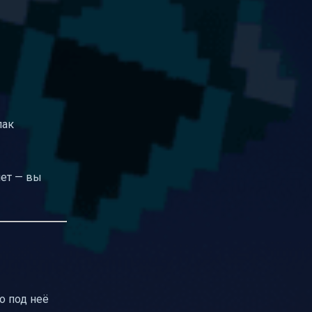
пак
нет — вы
о под неё