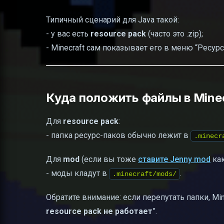
Типичный сценарий для Java такой:
- у вас есть
resource pack
(часто это .zip);
- Minecraft сам показывает его в меню “Ресурс
Куда положить файлы в Minec
Для
resource pack
:
- папка ресурc-паков обычно лежит в
.minecr
Для
mod
(если вы тоже
ставите Jenny mod
как
- моды кладут в
.
.minecraft/mods/
Обратите внимание: если перепутать папки, Min
resource pack не работает
”.