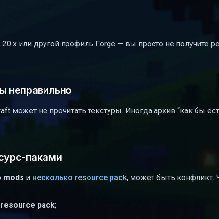
 1.20.x или другой профиль Forge — вы просто не получите ре
ы неправильно
raft может не прочитать текстуры. Иногда архив “как бы ест
есурс-паками
о
mods
и
несколько resource pack
, может быть конфликт. 
й
resource pack
;