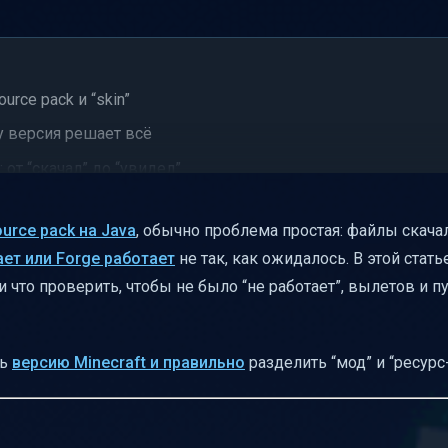
rce pack и “skin”
му версия решает всё
 от “скачал” до “увидел”
самая важная часть)
ource pack на Java
, обычно проблема простая: файлы скачал
ет или Forge работает
не так, как ожидалось. В этой стать
ет “не работать” (чек-лист)
и что проверить, чтобы не было “не работает”, вылетов и п
y mod skins resource pack
 “не дружит”
ть
версию Minecraft и правильно
разделить “мод” и “ресурс-
а Java
т 16x в ресурс-паках
 resource pack на Java точно заработал