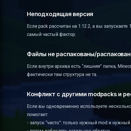
Неподходящая версия
Если pack рассчитан на 1.12.2, а вы запускаете
самый частый фактор.
Файлы не распакованы/распакован
Если внутри архива есть “лишняя” папка, Minec
фактически там структура не та.
Конфликт с другими modpacks и р
Если вы одновременно используете нескольк
помогает:
- запуск “чисто”: только нужный mod и нужны
- потом добавлять остальное обратно.