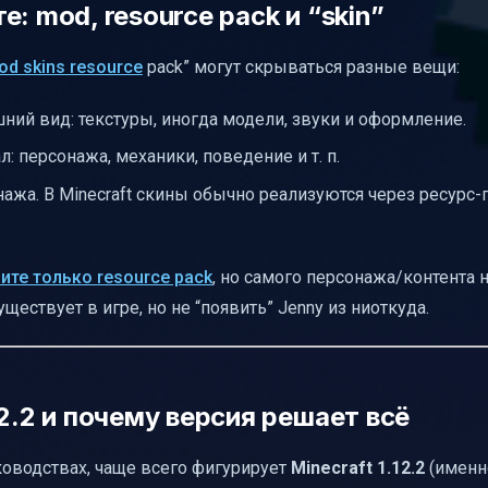
: mod, resource pack и “skin”
od skins resource
pack” могут скрываться разные вещи:
ний вид: текстуры, иногда модели, звуки и оформление.
 персонажа, механики, поведение и т. п.
жа. В Minecraft скины обычно реализуются через ресурс-
ите только resource pack
, но самого персонажа/контента 
ествует в игре, но не “появить” Jenny из ниоткуда.
2.2 и почему версия решает всё
ководствах, чаще всего фигурирует
Minecraft 1.12.2
(именн