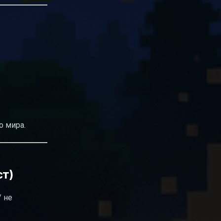
о мира.
ст)
/ не