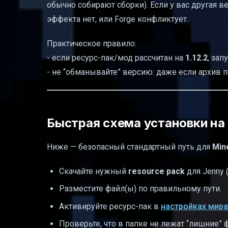
обычно собирают сборки). Если у вас другая в
эффекта нет, или Forge конфликтует.
Практическое правило:
- если ресурс-пак/мод рассчитан на
1.12.2
, зап
- не “обманывайте” версию: даже если архив 
Быстрая схема установки на J
Ниже — безопасный стандартный путь для
Mine
Скачайте нужный
resource pack
для Jenny 
Разместите файл(ы) по правильному пути.
Активируйте ресурс-пак в
настройках мира
Проверьте, что в папке не лежат “лишние” фай