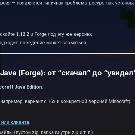
ерсия — появляется типичная проблема: ресурс-пак установл
ускайте
1.12.2
и Forge под эту же версию;
подходит, поведение может сломаться.
ava (Forge): от “скачал” до “увидел
craft Java Edition
.
(например, вариант с 16x и конкретной версией Minecraft).
 или клиента
.
лы (пустой zip, папка внутри zip и т. п.).