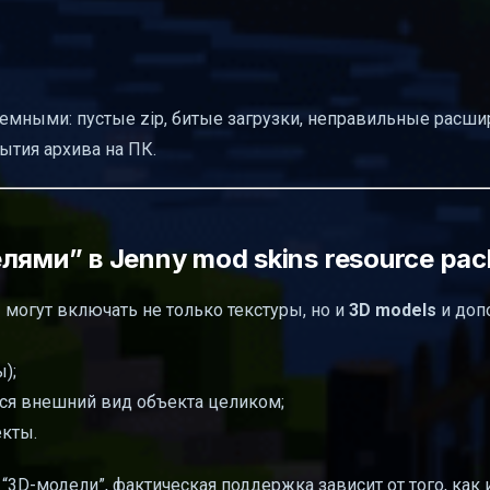
мными: пустые zip, битые загрузки, неправильные расшир
ытия архива на ПК.
ями” в Jenny mod skins resource pac
 могут включать не только текстуры, но и
3D models
и доп
);
тся внешний вид объекта целиком;
екты.
“3D-модели”, фактическая поддержка зависит от того, как