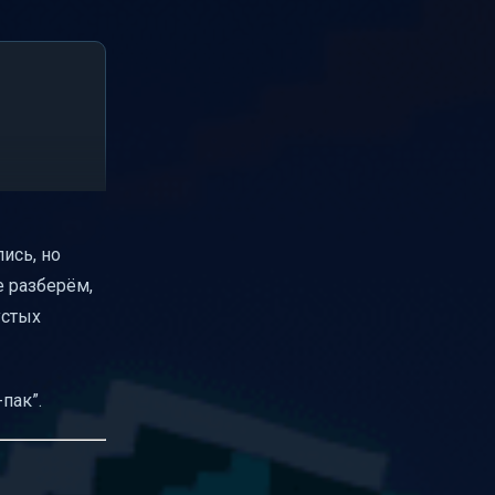
ись, но
е разберём,
устых
пак”.