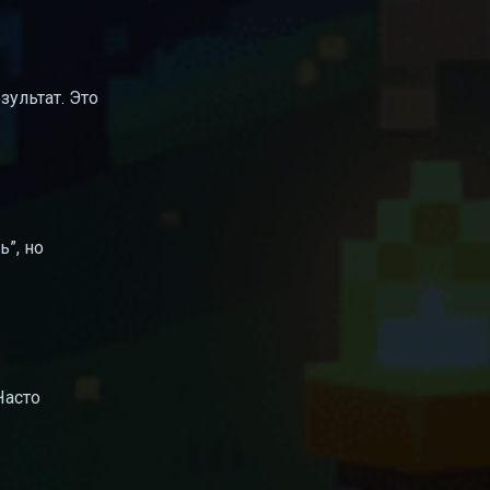
зультат. Это
ь”, но
Часто