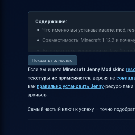
Содержание:
Что именно вы устанавливаете: mod, resou
Совместимость: Minecraft 1.12.2 и поче
Быстрая схема установки на Java (Forge):
Показать полностью
Куда положить файлы в Minecraft Java (
Если вы ищете
Minecraft Jenny Mod skins
res
Как включить resource pack в игре
текстуры не применяются
, версия не
совпада
Из-за чего Jenny skins resource pack мож
как
правильно установить Jenny
-ресурс-паки 
Что с “текстурами и 3D-моделями” в Jenn
архивов.
Совместимость с другими модами: когда
Самый частый ключ к успеху — точно подобра
Java vs Bedrock: почему в запросе упор н
Особенности “скачать 16x” и что означае
Итог: как сделать так, чтобы Jenny skins