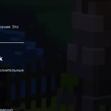
ения. Это
k
олнительные
 именно