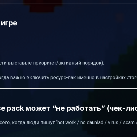
 игре
сти выставьте приоритет/активный порядок).
иногда важно включить ресурс-пак именно в настройках этог
rce pack может “не работать” (чек-ли
о, когда люди пишут “not work / no daunlad / virus / scam 