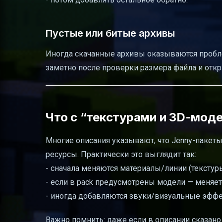
Пустые или битые архивы
Иногда скачанные архивы оказываются пробле
заметно после проверки размера файла и откр
Что с “текстурами и 3D-модел
Многие описания указывают, что Jenny-пакеты
ресурсы. Практически это выглядит так:
- сначала меняются материалы/линии (текстуры
- если в pack предусмотрены модели — меняе
- иногда добавляются звуки/визуальные эфф
Важно помнить: даже если в описании сказано 