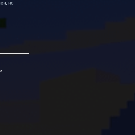
ен, но
”