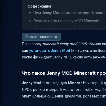
Содержание:
Чем Jenny Mod изменяет игровой процес
Режимы игры в Jenny MOD Minecraft
Настройка персонажа в Jenny MOD Minec
Показать полностью
Jenny Mod и выживание: как мод помогае
По запросу
minecraft jenny mod 2025
обычно ищ
Телепортация, магические зелья и “маги
как
установить Jenny Mod
(и на Java, и на Be
Динамичность диалогов: насколько это
какие
фичи
дает Jenny NPC, какие есть
режим
Интерактивные анимации и графика: что
Персонажи в Jenny Mod: кроме Jenny
Что такое Jenny MOD Minecraft пр
Java vs Bedrock (MCPE): в чем разница 
Jenny Mod
— это мод для
Minecraft
, который 
Как установить Jenny Mod Minecraft (в 
NPC с ролью в мире. Вместо того чтобы мод б
Советы перед установкой: как избежат
опыт: больше общения, диалогов, ролевых си
Заключение: кому подойдет Jenny MOD M