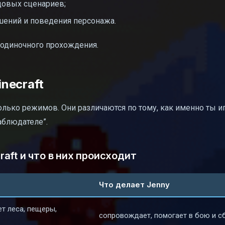
одовых сценариев;
ошений и поведения персонажа.
 одиночного прохождения.
necraft
лько режимов. Они различаются по тому, как именно ты и
аблюдателе”.
aft и что в них происходит
Что делает Jenny
ет леса, пещеры,
сопровождает, помогает в бою и с