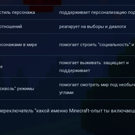
 стиль персонажа
поддерживает персонализацию под
 отношений
реагирует на выборы и диалоги
рсонажами в мире
помогает строить “социальность” и
помогает выживать: защищает и
ие
поддерживает
помогает смотреть мир под необы
/сквозь” режимы
углами
 переключатель “какой именно Minecraft-опыт ты включае