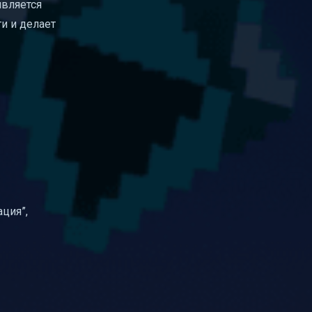
является
и и делает
ция”,