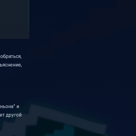
зобраться,
бъяснение,
аньона” и
ет другой