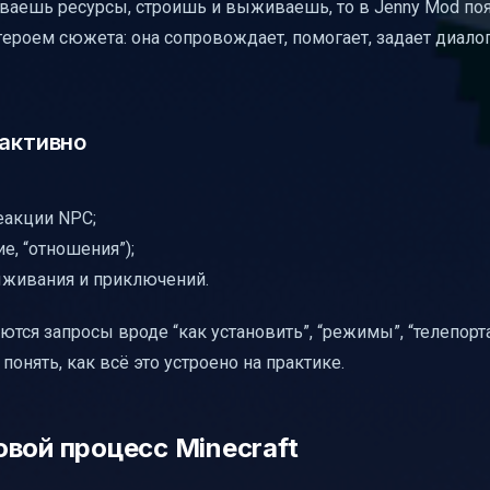
ываешь ресурсы, строишь и выживаешь, то в Jenny Mod по
героем сюжета: она сопровождает, помогает, задает диалог
 активно
реакции NPC;
е, “отношения”);
ыживания и приключений.
тся запросы вроде “как установить”, “режимы”, “телепорта
 понять, как всё это устроено на практике.
вой процесс Minecraft