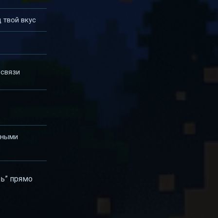
 твой вкус
 связи
чными
шь” прямо