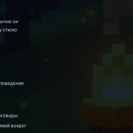
бычно он
у стилю.
 поведения.
зговоры.
язей вокруг