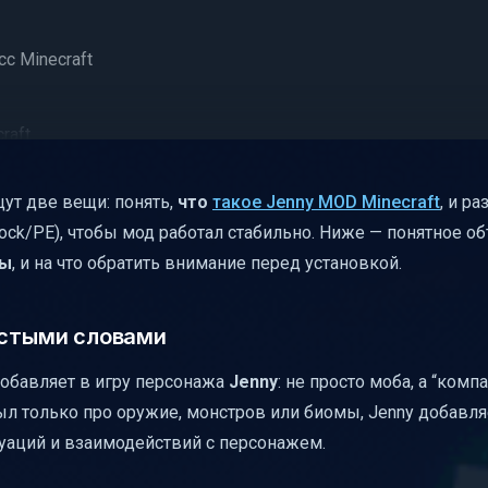
с Minecraft
raft
т в Survival mode
ут две вещи: понять,
что
такое Jenny MOD Minecraft
, и ра
я” Jenny
drock/PE), чтобы мод работал стабильно. Ниже — понятное о
 важно
ы
, и на что обратить внимание перед установкой.
 меняется
остыми словами
для Jenny Mod
добавляет в игру персонажа
Jenny
: не просто моба, а “комп
общих шагах)
ыл только про оружие, монстров или биомы, Jenny добавля
ь проблем
туаций и взаимодействий с персонажем.
inecraft