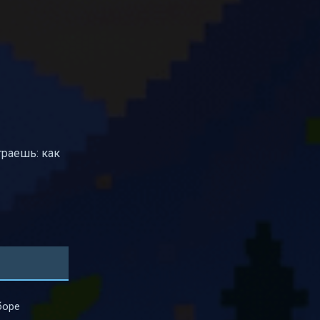
граешь: как
боре