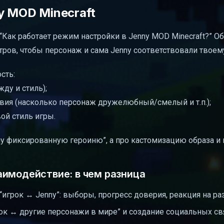
y MOD Minecraft
“Как работает режим настройки в Jenny MOD Minecraft?” О
ров, чтобы персонаж и сама Jenny соответствовали твоем
сть:
ду и стиль);
вия (насколько персонаж дружелюбный/смелый и т.п.);
вой стиль игры.
дну фиксированную героиню”, а про кастомизацию образа и
аимодействие: в чем разница
“игрок ↔ Jenny”: выборы, прогресс доверия, реакция на ра
рок ↔ другие персонажи в мире” и создание социальных св