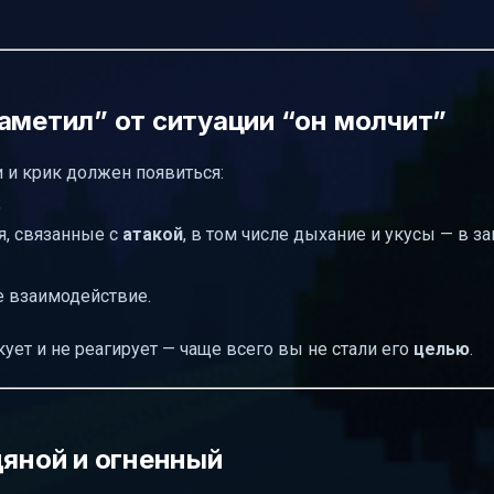
аметил” от ситуации “он молчит”
и и крик должен появиться:
;
я, связанные с
атакой
, в том числе дыхание и укусы — в з
ое взаимодействие.
кует и не реагирует — чаще всего вы не стали его
целью
.
дяной и огненный