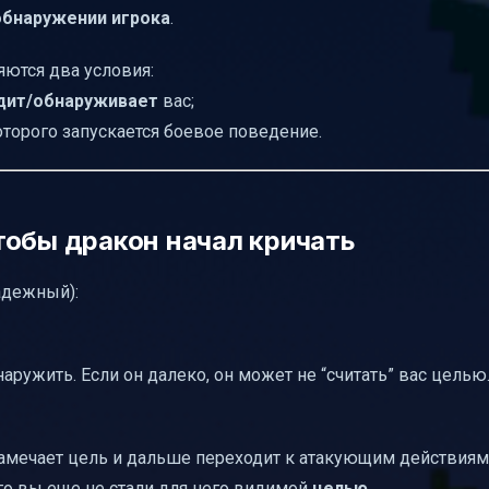
обнаружении игрока
.
яются два условия:
дит/обнаруживает
вас;
оторого запускается боевое поведение.
тобы дракон начал кричать
адежный):
аружить. Если он далеко, он может не “считать” вас целью
амечает цель и дальше переходит к атакующим действиям.
сего вы еще не стали для него видимой
целью
.