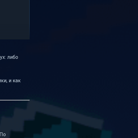
ух: либо
ки, и как
 По