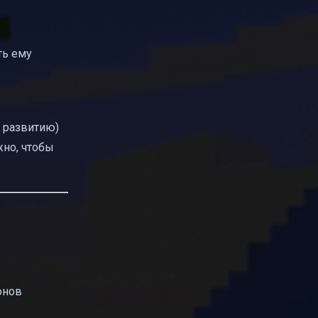
ть ему
о развитию)
жно, чтобы
онов