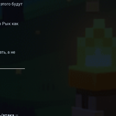
 этого будут
р Рык как
ть, а не
ь/атака
—