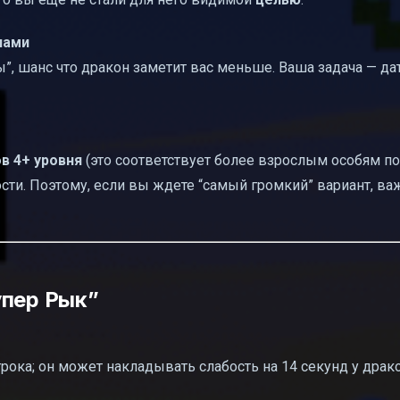
нами
”, шанс что дракон заметит вас меньше. Ваша задача — да
в 4+ уровня
(это соответствует более взрослым особям п
ти. Поэтому, если вы ждете “самый громкий” вариант, ва
упер Рык”
рока; он может накладывать слабость на 14 секунд у драк