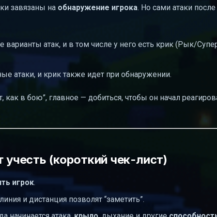
ики завязаны на
обнаружение игрока
. Но сами атаки после
 варианты атак, и в том числе у него есть крик (Рык/Супе
ые атаки, и крик также идет при обнаружении.
 как в бою”, главное — добиться, чтобы он начал реагирова
т учесть (короткий чек-лист)
ть игрок
.
линия и дистанция позволят “заметить”.
а начинается атака,
крыло
, дыхание и другие
способност