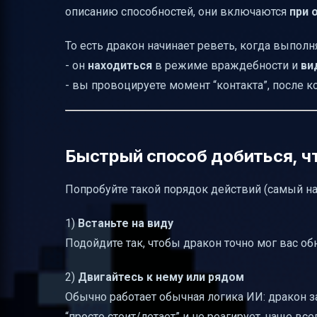
описанию способностей, они включаются
при 
То есть дракон начинает реветь, когда выполн
- он
находиться
в режиме враждебности и
ви
- вы провоцируете момент “контакта”, после к
Быстрый способ добиться, ч
Попробуйте такой порядок действий (самый н
1)
Встаньте на виду
Подойдите так, чтобы дракон точно мог вас обн
2)
Двигайтесь к нему или рядом
Обычно работает обычная логика ИИ: дракон з
“просто стоит/летает” и не реагирует, чаще в