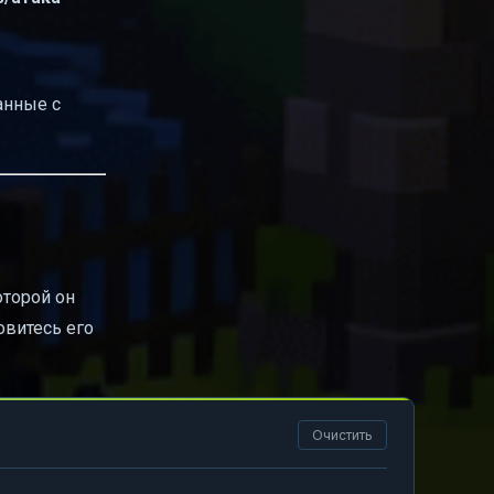
анные с
оторой он
овитесь его
Очистить