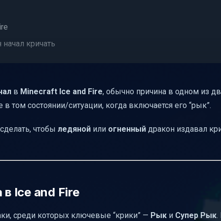
ire
 начал кричать
 потому что его не разбудили
чал
в
Minecraft Ice and Fire
, обычно причина в одном из дв
ситуации “он молчит”
е в том состоянии/ситуации, когда включается его “рык”.
ненный
роткий чек-лист)
 сделать, чтобы
ледяной
или
огненный
дракон издавал кри
в Ice and Fire
аки, среди которых ключевые “крики” —
Рык
и
Супер Рык
.