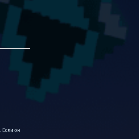
.
 Если он