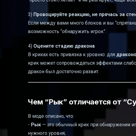
3)
Провоцируйте реакцию, не прячась за сте
Если между вами много блоков и вы “спрятаны
возможность “обнаружить игрок”.
4)
Оцените стадию дракона
В криках есть привязка к уровню: для
драконо
крик может сопровождаться эффектами слабос
дракон был достаточно развит.
Чем “Рык” отличается от “С
В моде описано, что:
-
Рык
— это обычный крик при обнаружении иг
нужного уровня;