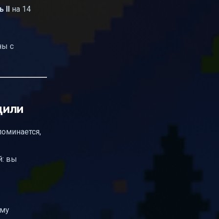
 II
на 14
ны с
дили
поминается,
й: вы
иму