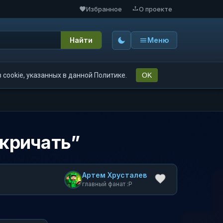
Избранное
О проекте
Найти
Меню
cookie, указанных в данной Политике.
OK
 кричать”
Артем Хрусталев
главный фанат :P