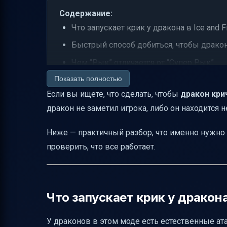
Содержание:
Что запускает крик у дракона в Ice and F
Быстрый способ добиться, чтобы дракон
Чем “Рык” отличается от “Супер Рык”
Показать полностью
Важный момент: где дракон “не кричит”,
Если вы ищете, что сделать, чтобы
дракон кри
Как отличить ситуацию “он заметил” от 
дракон не заметил игрока, либо он находится н
Привязка к виду дракона: ледяной и ог
Условия, которые точно стоит учесть (ко
Ниже — практичный разбор, что именно нужно
проверить, что все работает.
Итог
Что запускает крик у дракона 
У драконов в этом моде есть естественные ат