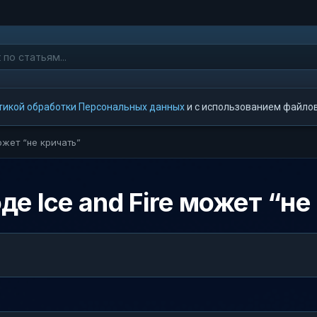
тикой обработки Персональных данных
и с использованием файлов 
ожет “не кричать”
е Ice and Fire может “не