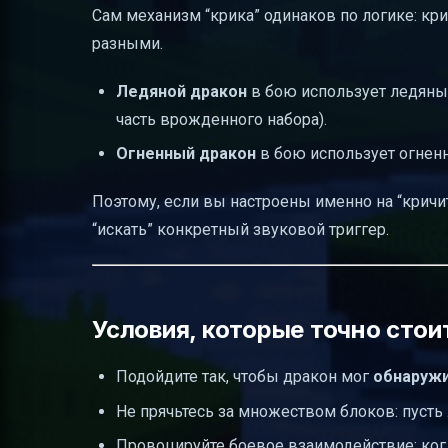
Сам механизм “крика” одинаков по логике: кр
разными.
Ледяной дракон
в бою использует ледяные
часть врожденного набора).
Огненный дракон
в бою использует огненн
Поэтому, если вы настроены именно на “кричит,
“искать” конкретный звуковой триггер.
Условия, которые точно стои
Подойдите так, чтобы дракон мог
обнаружи
Не прячьтесь за множеством блоков: пусть 
Провоцируйте боевое взаимодействие: когд