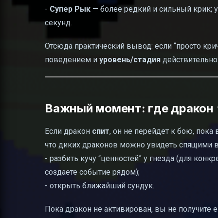
-
Супер Рык
— более редкий и сильный крик; 
секунд.
Отсюда практический вывод: если “просто крич
поведением и
уровень/стадия
действительно 
Важный момент: где дракон “
Если дракон
спит
, он не перейдет к бою, пок
что диких драконов можно увидеть спящими в г
- разбить кучу “ценностей” у гнезда (для кон
создаете событие рядом);
- открыть ближайший сундук.
Пока дракон не активирован, вы не получите 