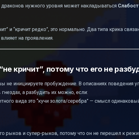
у драконов нужного уровня может накладываться
Слабость
ит” и “кричит редко”, это нормально. Два типа крика связа
влияет на проявления.
не кричит”, потому что его не разбу
а вы не инициируете пробуждение. В описаниях поведения у
нездах, а разбудить их можно, если:
кретного вида это “кучи золота/серебра” — смысл одинаковы
его рыков и супер-рыков, потому что он не перешел к реж