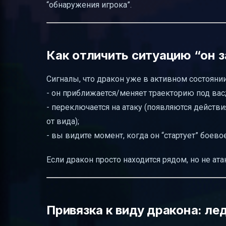
“обнаружения игрока”.
Как отличить ситуацию “он з
Сигналы, что дракон уже в активном состояни
- он приближается/меняет траекторию под вас
- переключается на атаку (появляются действи
от вида);
- вы видите момент, когда он “стартует” боев
Если дракон просто находится рядом, но не ата
Привязка к виду дракона: ле