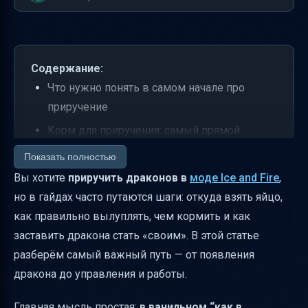
Содержание:
Что нужно понять в самом начале про
приручение
Корм для приручения: самый прямой
способ
Показать полностью
Где взять корм и как его создать
Вы хотите
приручить драконов в
моде Ice and Fire
,
но в гайдах часто путаются шаги: откуда взять яйцо,
Приручить дракона на публичном сервере
как правильно вылуплять, чем кормить и как
Если вы ещё не имеете дракона: как
заставить дракона стать «своим». В этой статье
получить яйцо и вылуплять правильно
разберём самый важный путь — от появления
Как избежать удара молнии при
дракона до управления и работы.
вылуплении молниеносного
Как посадить и управлять маленьким
Главная мысль простая:
в ванильном “как в