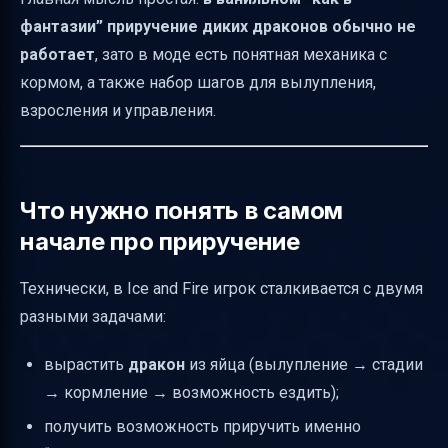
драконом
фантазии” приручение диких драконов обычно не
работает
, зато в моде есть понятная механика с
Кормление: как увеличить
кормом, а также набор шагов для вылупления,
продолжительность жизни
взросления и управления.
Базовое управление в полёте и действия
Если дракон улетел: рог и флейта
Посох управления драконом
Что нужно понять в самом
Драконья кузница и драконья сталь: как
начале про приручение
включить производство
Когда драконы спят и как это влияет на
Технически, в Ice and Fire игрок сталкивается с двумя
продуктивность
разными задачами:
Короткий итог: правильная схема
вырастить
дракон
из яйца (вылупление → стадии
“приручить и начать использовать дракона”
→ кормление → возможность ездить);
получить возможность приручить именно