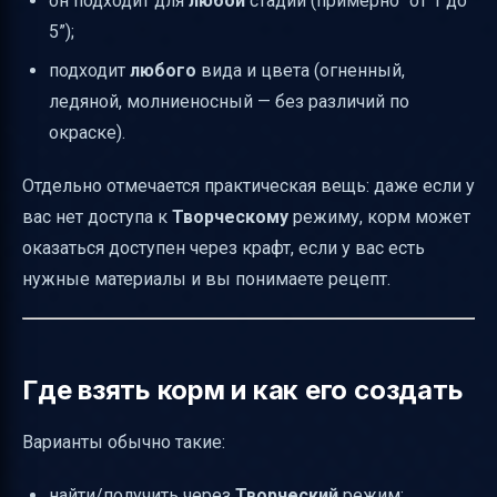
он подходит для
любой
стадии (примерно “от 1 до
5”);
подходит
любого
вида и цвета (огненный,
ледяной, молниеносный — без различий по
окраске).
Отдельно отмечается практическая вещь: даже если у
вас нет доступа к
Творческому
режиму, корм может
оказаться доступен через крафт, если у вас есть
нужные материалы и вы понимаете рецепт.
Где взять корм и как его создать
Варианты обычно такие:
найти/получить через
Творческий
режим;