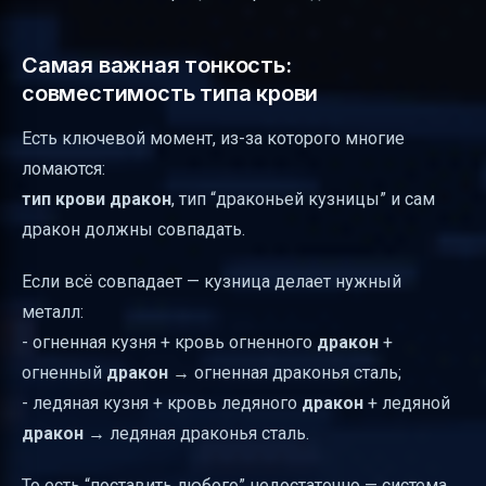
Самая важная тонкость:
совместимость типа крови
Есть ключевой момент, из-за которого многие
ломаются:
тип крови
дракон
, тип “драконьей кузницы” и сам
дракон должны совпадать.
Если всё совпадает — кузница делает нужный
металл:
- огненная кузня + кровь огненного
дракон
+
огненный
дракон
→ огненная драконья сталь;
- ледяная кузня + кровь ледяного
дракон
+ ледяной
дракон
→ ледяная драконья сталь.
То есть “поставить любого” недостаточно — система