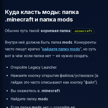
Куда класть моды: папка
.minecraft и папка mods
Обычно путь такой:
корневая папка
.
.minecraft
Внутри неё должна быть папка
mods
. Конкуренты
часто пишут кратко “
найдите папку mods
”, но суть
вот в чём: если папки нет — её нужно создать.
Откройте Legacy Launcher.
Нажмите кнопку открытия файлов/установок (в
гайдах это часто описывают как кнопку “файл”).
Вы окажетесь в
.minecraft
.
Найдите папку
mods
.
Если папки
mods
нет — создайте её.