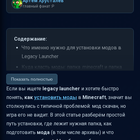
Артем Хрусталев
главный фанат :P
Содержание:
Что именно нужно для установки модов в
Legacy Launcher
Куда класть моды: папка .minecraft и папка
mods
Показать полностью
Как установить моды: шаги по порядку
Если вы ищете
legacy launcher
и хотите быстро
понять,
как
установить моды
в
Minecraft
, значит вы
Нужно ли разархивировать моды перед
столкнулись с типичной проблемой: мод скачан, но
установкой
игра его не видит. В этой статье разберём простой
Какие моды совместимы с Legacy Launcher
путь установки, где лежит нужная папка, как
stable
подготовить
мода
(в том числе архивы) и что
Где найти моды для Minecraft