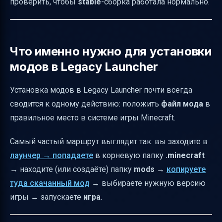
проверить, чтобы
stable
-сборка работала нормально.
Что делать, если моды не работают
Обновление модов и “пополнение”
библиотеки mods
Что именно нужно для установки
Частые вопросы по Legacy Launcher и
модов в Legacy Launcher
модам
Установка модов в Legacy Launcher почти всегда
Итог: быстрый рецепт установки модов
сводится к одному действию: положить
файл мода
в
правильное место в системе игры Minecraft.
Самый частый маршрут выглядит так: вы заходите в
лаунчер → попадаете
в корневую папку
.minecraft
→ находите (или создаёте) папку
mods
→
копируете
туда скачанный мод
→ выбираете нужную версию
игры → запускаете
игра
.