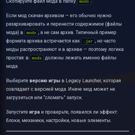
Скопируйте файл мода в папку
.
mods
Если мод скачан архивом — его обычно нужно
разархивировать и перенести содержимое (файлы
мода) в
, а не сам архив. Типичный пример
mods
формата архива встречается как
, но часто
.jar
моды распространяют и в архиве — поэтому логика
простая: в
должны лежать именно файлы
mods
мода.
Выберите
версию игры
в Legacy Launcher, которая
совпадает с версией мода. Иначе мод может не
загрузиться или “сломать” запуск.
Запустите
игра
и проверьте, появился ли эффект:
блоки, механики, настройки, новые элементы.