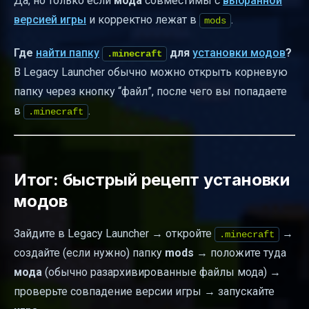
Да, но только если
мода
совместимы с
выбранной
версией игры
и корректно лежат в
.
mods
Где
найти папку
для
установки модов
?
.minecraft
В Legacy Launcher обычно можно открыть корневую
папку через кнопку “файл”, после чего вы попадаете
в
.
.minecraft
Итог: быстрый рецепт установки
модов
Зайдите в Legacy Launcher → откройте
→
.minecraft
создайте (если нужно) папку
mods
→ положите туда
мода
(обычно разархивированные файлы мода) →
проверьте совпадение версии игры → запускайте