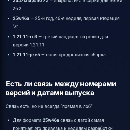
26.2-snapshot-2
— snapshot №2 в серии для ветки
26.2
25w46a
— 25-й год, 46-я неделя, первая итерация
“a”
1.21.11-rc3
— третий кандидат на релиз для
версии 1.21.11
1.21.11-pre5
— пятая предрелизная сборка
Есть ли связь между номерами
версий и датами выпуска
Связь есть, но не всегда “прямая в лоб”.
Для формата
25w46a
связь с датой самая
понятная: это привязка к неделям разработки