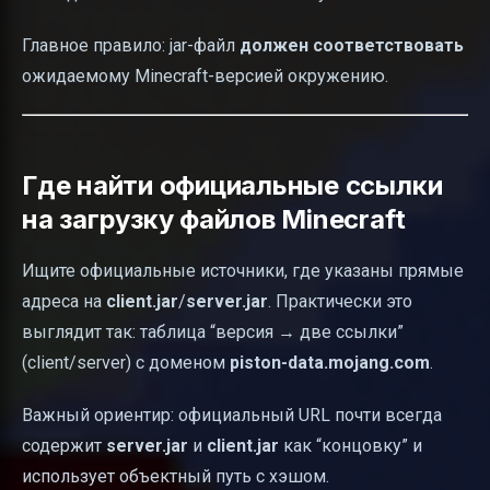
Главное правило: jar-файл
должен соответствовать
ожидаемому Minecraft-версией окружению.
Где найти официальные ссылки
на загрузку файлов Minecraft
Ищите официальные источники, где указаны прямые
адреса на
client.jar
/
server.jar
. Практически это
выглядит так: таблица “версия → две ссылки”
(client/server) с доменом
piston-data.mojang.com
.
Важный ориентир: официальный URL почти всегда
содержит
server.jar
и
client.jar
как “концовку” и
использует объектный путь с хэшом.