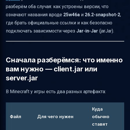
Есть ли связь между номерами версий и
разберём оба случая: как устроены версии, что
датами выпуска
означают названия вроде
25w46a
и
26.2-snapshot-2
,
Стабильные и предварительные: какие
где брать официальные ссылки и как безопасно
различия между jar-файлами
подключать зависимости через
Jar-in-Jar
(jarJar).
Как узнать, какая версия Minecraft вам
нужна
Где найти официальные ссылки на загрузку
Сначала разберёмся: что именно
файлов Minecraft
вам нужно — client.jar или
Как безопасно скачивать файлы Minecraft
server.jar
Переходим к модам: что такое Jar-in-Jar и
как включить jarJar
В Minecraft у игры есть два разных артефакта:
Каковы основные функции Jar-in-Jar
Куда
Как добавить зависимости для включения
Файл
Для чего нужен
обычно
в JAR-файл мода
ставят
Как указать точную версию зависимости