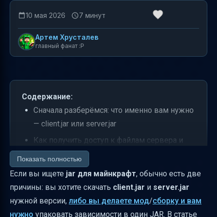
10 мая 2026
7 минут
Артем Хрусталев
главный фанат :P
Содержание:
Сначала разберёмся: что именно вам нужно
— client.jar или server.jar
Как получить доступ к файлам сервера и
клиента для разных версий
Показать полностью
Что означает “piston-data.mojang.com” в URL
Если вы ищете
jar для майнкрафт
, обычно есть две
причины: вы хотите скачать
client.jar
и
server.jar
Какие версии доступны для загрузки и как
нужной версии,
либо вы делаете мод
/
сборку и вам
понять названия
нужно
упаковать зависимости в один JAR. В статье