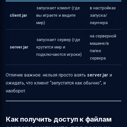
для включения (pin)
запускает клиент (где
в настройках
client.jar
вы играете и видите
запуска/
Как включить зависимости времени
мир)
лаунчера
выполнения в JAR
Рекомендации по фильтрам зависимостей
на серверной
запускает сервер (где
при fromRuntimeConfiguration
машине/в
server.jar
крутится мир и
папке
Почему некоторые хотят публиковать Jar-
подключаются игроки)
сервера
in-Jar в Maven
Связка с игрой: как это используют моды и
Отличие важное: нельзя просто взять
server.jar
и
что такое “World In a Jar”
ожидать, что клиент “запустится как обычно”, и
Итог: быстрый маршрут под вашу задачу
наоборот.
Как получить доступ к файлам