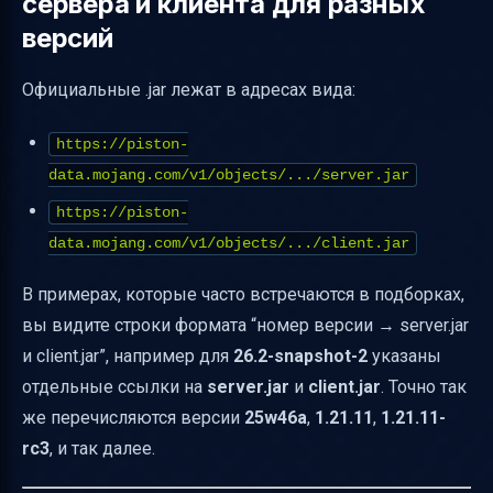
сервера и клиента для разных
версий
Официальные .jar лежат в адресах вида:
https://piston-
data.mojang.com/v1/objects/.../server.jar
https://piston-
data.mojang.com/v1/objects/.../client.jar
В примерах, которые часто встречаются в подборках,
вы видите строки формата “номер версии → server.jar
и client.jar”, например для
26.2-snapshot-2
указаны
отдельные ссылки на
server.jar
и
client.jar
. Точно так
же перечисляются версии
25w46a
,
1.21.11
,
1.21.11-
rc3
, и так далее.