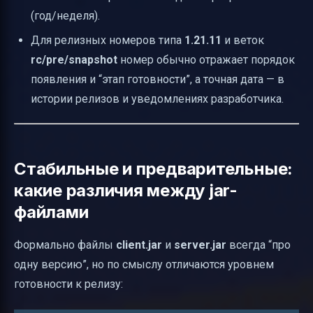
(год/неделя).
Для релизных номеров типа
1.21.11
и веток
rc/pre/snapshot
номер обычно отражает порядок
появления и “этап готовности”, а точная дата — в
истории релизов и уведомлениях разработчика.
Стабильные и предварительные:
какие различия между jar-
файлами
Формально файлы
client.jar
и
server.jar
всегда “про
одну версию”, но по смыслу отличаются уровнем
готовности к релизу: