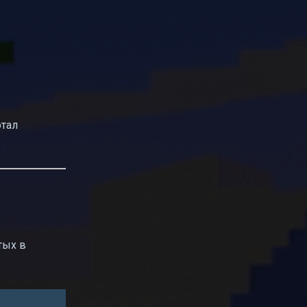
отал
тых в