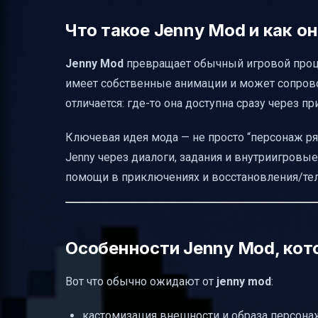
Что делает Forge в установке Jenny Mod
Что такое Jenny Mod и как он
Безопасность: стоит ли устанавливать J
Jenny Mod
превращает обычный игровой процес
Почему Jenny Mod улучшает игровой про
имеет собственные анимации и может сопрово
Итог: быстрый план действий для Jenny 
отличается: где-то она доступна сразу через п
Ключевая идея мода — не просто “персонаж р
Jenny через диалоги, задания и внутриигровы
помощи в приключениях и восстановления/тел
Особенности Jenny Mod, кот
Вот что обычно ожидают от
jenny mod
:
кастомизация внешности и образа персона