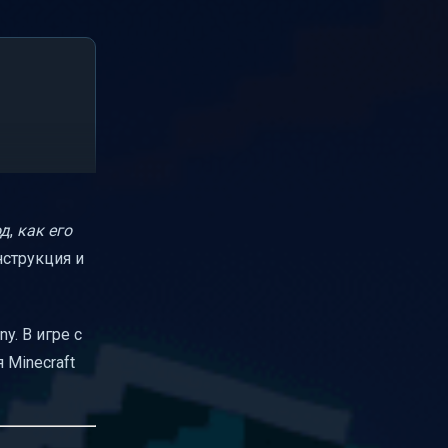
од
,
как его
нструкция и
y. В игре с
 Minecraft