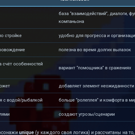
база “взаимодействий”, диалоги, ф
компаньона
по стройке
удобно для прогресса и организац
провождение
полезна во время долгих вылазок
 счёт особенностей
вариант “помощника” в сражениях
сюжет
добавляет элемент неожиданности 
ая с водой/рыбалкой
больше “ролеплея” и комфорта в ми
олями
создают угрозы/сценарии
ерсонажи
unique
(у каждого своя логика) и рассчитаны на то