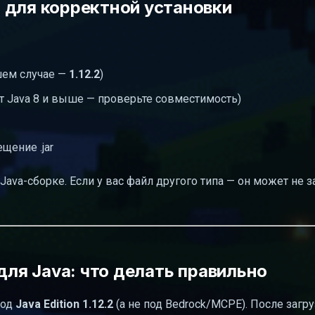
 для корректной установки
шем случае —
1.12.2
)
ют Java 8 и выше — проверьте совместимость)
щение .jar
Java-сборке. Если у вас файл другого типа — он может не з
для Java: что делать правильно
под
Java Edition 1.12.2
(а не под Bedrock/MCPE). После загру