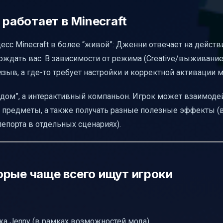
 работает в Minecraft
enny Mod
с Minecraft в более “живой”: Дженни отвечает на действи
цесс Minecraft
ждать вас. В зависимости от режима (Creative/выживани
Mod 1.12.2 на Java
ризыв, а где-то требует настройки и корректной активации м
ядом”, а интерактивный компаньон. Игрок может взаимоде
е предметы, а также получать разные полезные эффекты (
епорта в отдельных сценариях).
орые чаще всего ищут игроки
жа Jenny (в рамках возможностей мода)