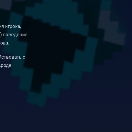
я игрока,
е) поведение
ода.
йствовать с
вроде