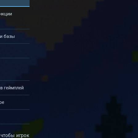
ункции
ии базы
в геймплей
ре
, чтобы игрок