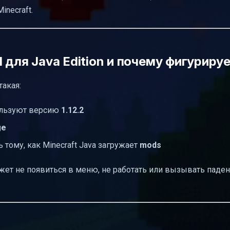
inecraft.
для Java Edition и почему фигурирует
такая:
ользуют версию
1.12.2
ge
тому, как Minecraft Java загружает
mods
ожет не появиться в меню, не работать или вызывать паден