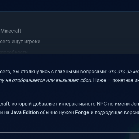
Minecraft
сего ищут игроки
способности
ition и почему фигурирует 1.12.2
всего, вы столкнулись с главными вопросами:
что это за м
ктной установки
ny не отображается или вызывает сбои
. Ниже — понятная и
что делать правильно
 через Forge
craft, который добавляет интерактивного NPC по имени Jenn
ойства (MCPE/Bedrock): где чаще всего путаются
ки на
Java Edition
обычно нужен
Forge
и подходящая версия
ock Edition в контексте Jenny Mod