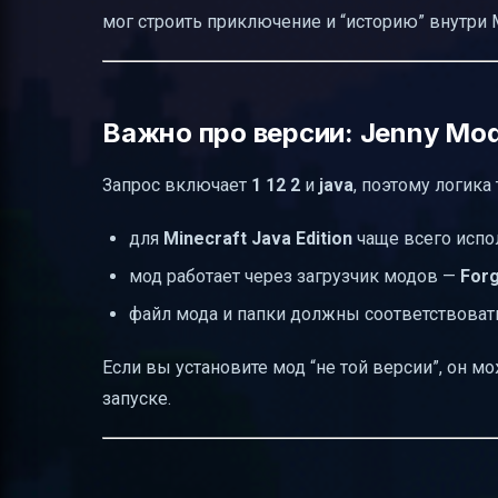
мог строить приключение и “историю” внутри M
Важно про версии: Jenny Mod 
Запрос включает
1 12 2
и
java
, поэтому логика 
для
Minecraft Java Edition
чаще всего исп
мод работает через загрузчик модов —
For
файл мода и папки должны соответствовать 
Если вы установите мод “не той версии”, он м
запуске.