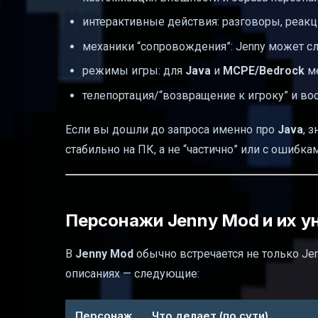
интерактивные действия: разговоры, реакц
механики “сопровождения”: Jenny может с
режимы игры: для
Java
и
MCPE/Bedrock
ме
телепортация/“возвращение к игроку” и во
Если вы дошли до запроса именно про
Java
, 
стабильно на ПК, а не “частично” или с ошибка
Персонажи Jenny Mod и их у
В
Jenny Mod
обычно встречается не только Je
описаниях — следующие:
Персонаж
Что делает (по сути)