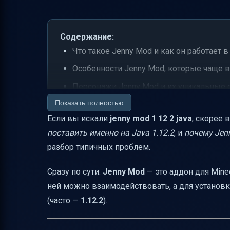
Содержание:
Что такое Jenny Mod и как он работает в 
Особенности Jenny Mod, которые чаще в
Персонажи Jenny Mod и их уникальные 
Показать полностью
Важно про версии: Jenny Mod для Java Ed
Если вы искали
jenny mod 1 12 2 java
, скорее 
Требования и совместимость для корре
поставить именно на Java 1.12.2
, и
почему Jen
Скачивание Jenny Mod 1.12.2 для Java: 
разбор типичных проблем.
Установка Jenny Mod на PC (Java Edition)
Сразу по сути:
Jenny Mod
— это аддон для Mine
Установка Jenny Mod на мобильные устр
ней можно взаимодействовать, а для установ
Разница между Java Edition и MCPE/Bedr
(часто —
1.12.2
).
Проверка успешности установки
Частые проблемы и решения