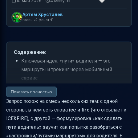
10 мая 2026
4 минуты
Артем Хрусталев
главный фанат :P
Содержание:
Ключевая идея: «пути» водителя — это
маршруты и трекинг через мобильный
сервис
Что именно нужно настроить в первую
Показать полностью
очередь
Запрос похож на смесь нескольких тем: с одной
Как работает «оптимизация маршрутов» на
стороны, в нём есть слова
ice
и
fire
(что отсылает к
практике
ICE&FIRE), с другой — формулировка «как сделать
пути водитель» звучит как попытка разобраться с
Что делать, если «пути» не строятся или
«настройкой/путями/маршрутом» для водителя. В
трекинг не обновляется