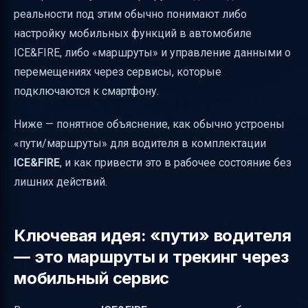
реальности под этим обычно понимают либо
Дополнительно: почему это называют
настройку мобильных функций в автомобиле
«путями», хотя это сервис
ICE&FIRE, либо «маршруты» и управление данными о
Коротко про ICE&FIRE: что уже есть «из
перемещениях через сервисы, которые
коробки»
подключаются к смартфону.
Ниже — понятное объяснение, как обычно устроены
«пути/маршруты» для водителя в комплектации
ICE&FIRE
, и как привести это в рабочее состояние без
лишних действий.
Ключевая идея: «пути» водителя
— это маршруты и трекинг через
мобильный сервис