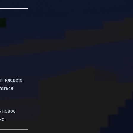
и, кладёте
гаться
ь новое
но.