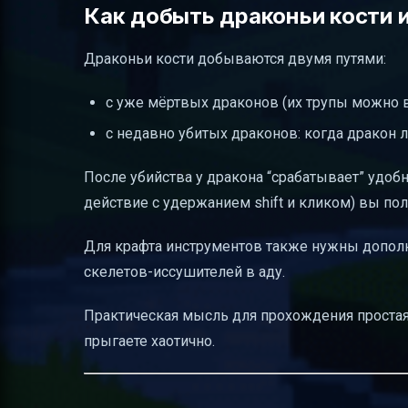
Как добыть драконьи кости и
Драконьи кости добываются двумя путями:
с уже мёртвых драконов (их трупы можно в
с недавно убитых драконов: когда дракон 
После убийства у дракона “срабатывает” удо
действие с удержанием shift и кликом) вы пол
Для крафта инструментов также нужны допо
скелетов-иссушителей в аду.
Практическая мысль для прохождения простая
прыгаете хаотично.