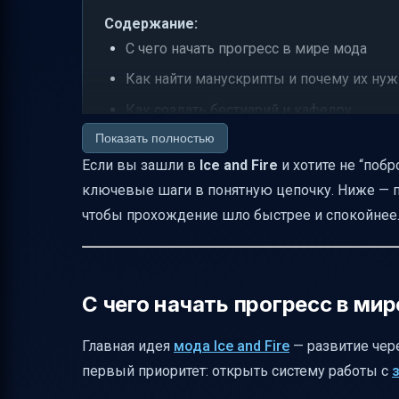
Содержание:
С чего начать прогресс в мире мода
Как найти манускрипты и почему их ну
Как создать бестиарий и кафедру
Показать полностью
Какие новые руды добавляет Ice and Fire
Если вы зашли в
Ice and Fire
и хотите не “побр
Из каких материалов можно создавать
ключевые шаги в понятную цепочку. Ниже — пр
Как добыть драконьи кости и для чего 
чтобы прохождение шло быстрее и спокойнее
Гиппогрифы: приручение, разведение и
Гиппокампы: приручение, разведение и 
Мини-итог: быстрый маршрут по прохожд
С чего начать прогресс в ми
Небольшая справка про “варбанд” и фра
Главная идея
мода Ice and Fire
— развитие чере
Про формулировки “гайда” и “прохожде
первый приоритет: открыть систему работы с