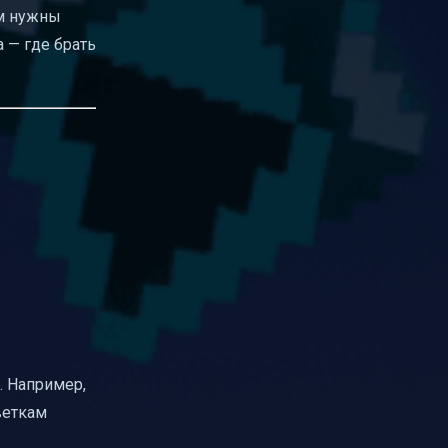
ам нужны
 — где брать
. Например,
веткам