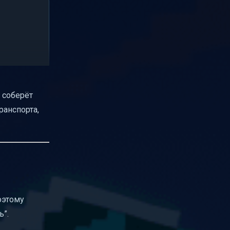
л соберёт
ранспорта,
оэтому
ь”.