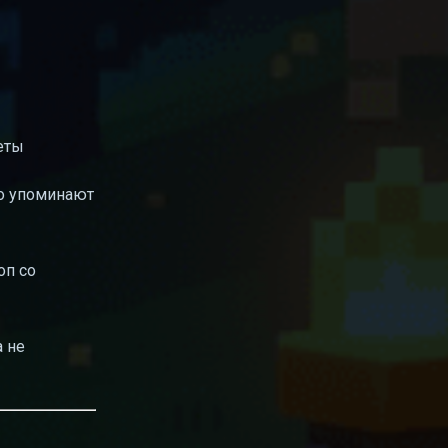
еты
но упоминают
оп со
 не