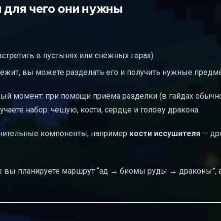
 для чего они нужны
стретить в пустынях или снежных горах)
лежит, вы можете разделать его и получить нужные предм
бный момент: при помощи приёма разделки (в гайдах обыч
учаете набор: чешую, кости, сердце и голову дракона.
лнительные компоненты, например
кости иссушителя
— др
: вы планируете маршрут “ад → биомы руды → драконы”, а