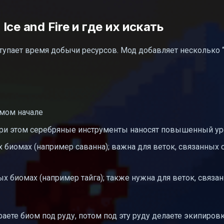
ce and Fire и где их искать
тупает время добычи ресурсов. Мод добавляет несколько “
амом начале
 при этом серебряные инструменты наносят повышенный у
х биомах (например саванна); важна для веток, связанных 
х биомах (например тайга); также нужна для веток, связа
ете биом под руду, потом под эту руду делаете экипировк