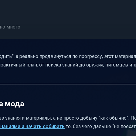
жно много
 и где их искать
одить”, а реально продвинуться по прогрессу, этот материа
 инструменты
актичный план: от поиска знаний до оружия, питомцев и т
они нужны
.
 снаряжение
почему это лучший водный транспорт
ению Ice and Fire
ре мода
кции (чтобы не путаться)
з знания и материалы, а не просто добычу “как обычно”. П
ние”
знаниями и начать собирать
то, без чего дальше “не поехат