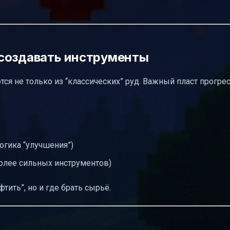
 создавать инструменты
ся не только из “классических” руд. Важный пласт прогре
огика “улучшения”)
более сильных инструментов)
тить”, но и где брать сырьё.