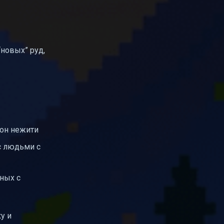
новых” руд,
рон нежити
с людьми с
нных с
у и