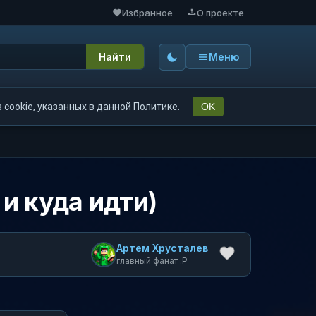
Избранное
О проекте
Найти
Меню
cookie, указанных в данной Политике.
OK
 и куда идти)
Артем Хрусталев
главный фанат :P