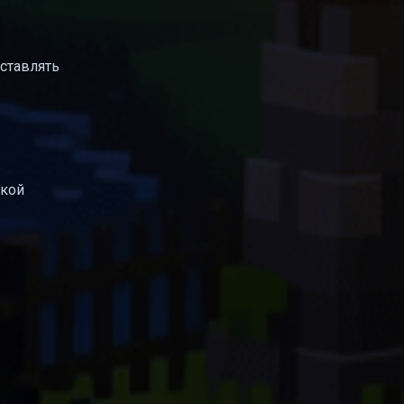
дставлять
акой