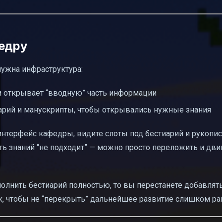
федру
нужна инфраструктура:
 и открывает “вводную” часть информации
иарий и манускрипты, чтобы открывались нужные знания
интерфейс кафедры, видите слоты под бестиарий и рукопис
сть знаний “не подходит” — можно просто переложить и дви
полнить бестиарий полностью, то вы перестанете добавлят
ак, чтобы не “перекрыть” дальнейшее развитие слишком ра