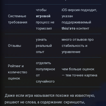
чтобы
iOS-версия подходит,
Системные
игровой
указан
требования
процесс не
поддерживаемый
тормозил
this/это
контент
узнать
много отзывов про
Отзывы
реальный
стабильность и
опыт
управление
отделить
Рейтинг и
популярное
чем больше оценок
количество
от
— тем точнее картина
оценок
случайного
Даже если игра называется похоже на известную,
решают не слова, а содержание: скриншоты,