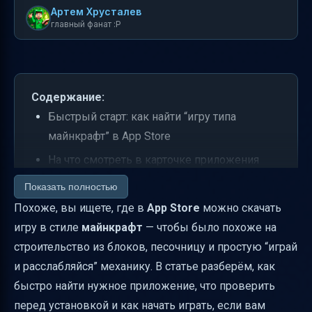
Артем Хрусталев
главный фанат :P
Содержание:
Быстрый старт: как найти “игру типа
майнкрафт” в App Store
На что смотреть в карточке приложения
перед установкой
Показать полностью
Пример того, что часто ищут “как
Похоже, вы ищете, где в
App Store
можно скачать
майнкрафт”
игру в стиле
майнкрафт
— чтобы было похоже на
строительство из блоков, песочницу и простую “играй
Как начать играть после установки
и расслабляйся” механику. В статье разберём, как
Частые проблемы и как их избежать
быстро найти нужное приложение, что проверить
Если вы имели в виду “похожие миры” и
перед установкой и как начать играть, если вам