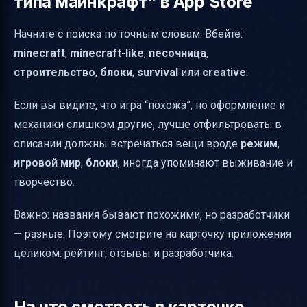
типа майнкрафт” в App Store
Начните с поиска по точным словам. Вбейте:
minecraft
,
minecraft-like
,
песочница
,
строительство
,
блоки
,
survival
или
creative
.
Если вы видите, что игра “похожа”, но оформление и
механики слишком другие, лучше отфильтровать: в
описании должны встречаться вещи вроде
режим
,
игровой мир
,
блоки
, иногда упоминают выживание и
творчество.
Важно: названия бывают похожими, но разработчики
— разные. Поэтому смотрите на карточку приложения
целиком: рейтинг, отзывы и разработчика.
На что смотреть в карточке