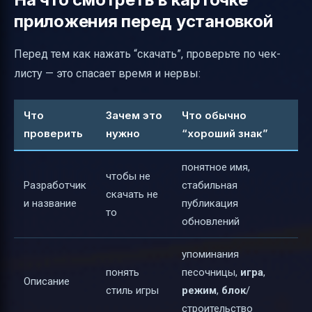
приложения перед установкой
Перед тем как нажать “скачать”, проверьте по чек-
листу — это спасает время и нервы:
Что
Зачем это
Что обычно
проверить
нужно
“хороший знак”
понятное имя,
чтобы не
Разработчик
стабильная
скачать не
и название
публикация
то
обновлений
упоминания
понять
песочницы,
игра
,
Описание
стиль игры
режим
,
блок
/
строительство