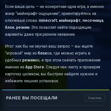
Если ваша цель — не конкретная одна игра, а именно
жанр “майнкрафт-ощущение”, ориентируйтесь на
ключевые слова:
minecraft
,
майнкрафт
,
песочница
,
блок
,
режим
. Это позволит найти подходящие
варианты даже при разном названии.
Итог: как бы ни звучал ваш запрос — вы ищете
“игровой” мир из
блок
ов, где можно играть в
удобных
режим
ах, и при этом скачать приложение
именно из
App Store
. Следуя чек-листу и проверяя
карточку целиком, вы быстрее найдете нужное и
избежите лишних установок.
РАНЕЕ ВЫ ПОСЕЩАЛИ
Очистить