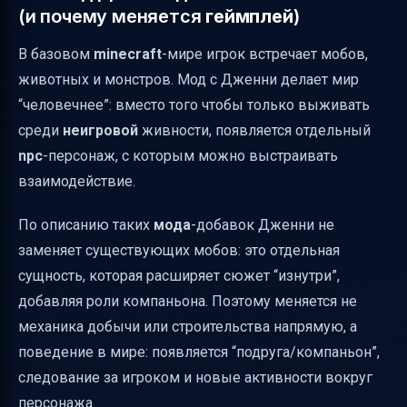
(и почему меняется
геймплей
)
В базовом
minecraft
-мире игрок встречает мобов,
животных и монстров. Мод с Дженни делает мир
“человечнее”: вместо того чтобы только выживать
среди
неигровой
живности, появляется отдельный
npc
-персонаж, с которым можно выстраивать
взаимодействие.
По описанию таких
мода
-добавок Дженни не
заменяет существующих мобов: это отдельная
сущность, которая расширяет сюжет “изнутри”,
добавляя роли компаньона. Поэтому меняется не
механика добычи или строительства напрямую, а
поведение в мире: появляется “подруга/компаньон”,
следование за игроком и новые активности вокруг
персонажа.