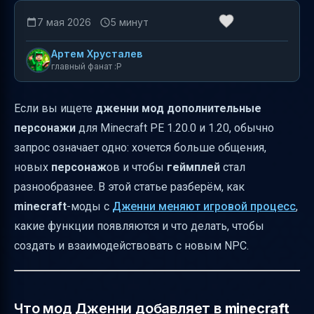
7 мая 2026
5 минут
Артем Хрусталев
главный фанат :P
Если вы ищете
дженни мод дополнительные
персонажи
для Minecraft PE 1.20.0 и 1.20, обычно
запрос означает одно: хочется больше общения,
новых
персонаж
ов и чтобы
геймплей
стал
разнообразнее. В этой статье разберём, как
minecraft
-моды с
Дженни меняют игровой процесс
,
какие функции появляются и что делать, чтобы
создать и взаимодействовать с новым NPC.
Что мод Дженни добавляет в
minecraft