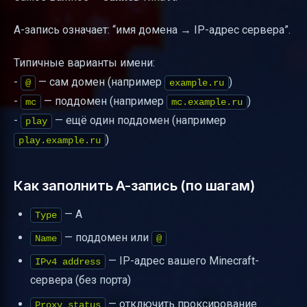
A-запись означает: “имя домена → IP-адрес сервера”.
Типичные варианты имени:
-
— сам домен (например
)
@
example.ru
-
— поддомен (например
)
mc
mc.example.ru
-
— ещё один поддомен (например
play
)
play.example.ru
Как заполнить A-запись (по шагам)
— A
Type
— поддомен или
Name
@
— IP-адрес вашего Minecraft-
IPv4 address
сервера (без порта)
— отключить проксирование
Proxy status