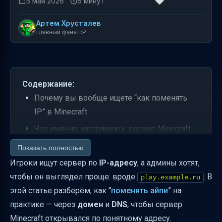
5 мая 2026
5 минут
Артем Хрусталев
главный фанат :P
Содержание:
Почему вы вообще ищете “как поменять
IP” в Minecraft
Что именно настраивать: сервер Minecraft
или DNS/домен
Показать полностью
Этап: подготовить сервер и проверить, что
Игроки ищут сервер по
IP-адресу
, а админы хотят,
IP вообще доступен
чтобы он выглядел проще: вроде
. В
play.example.ru
этой статье разберём, как “
поменять айпи
” на
Этап: зарегистрировать домен (если его
практике — через
домен
и
DNS
, чтобы сервер
ещё нет)
Minecraft открывался по понятному адресу.
Этап: подключить DNS и выбрать DNS-