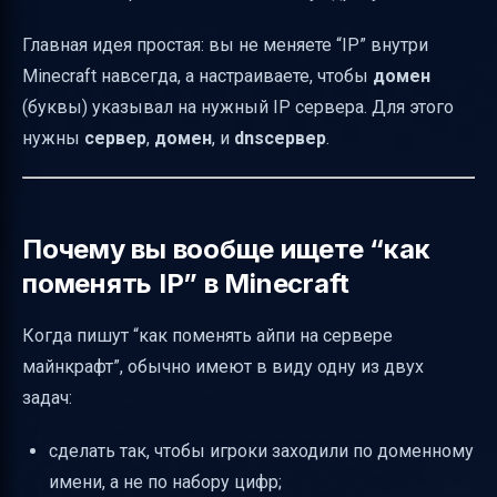
сервер (например, Cloudflare)
Главная идея простая: вы не меняете “IP” внутри
Этап: создать A-запись для Minecraft-
Minecraft навсегда, а настраиваете, чтобы
домен
сервера
(буквы) указывал на нужный IP сервера. Для этого
“Как подключить сервер без указания
нужны
сервер
,
домен
, и
dnsсервер
.
порта?”
Как проверить, что домен указывает на
правильный IP
Почему вы вообще ищете “как
Частые ошибки, из-за которых “не
поменять IP” в Minecraft
работает”
Когда пишут “как поменять айпи на сервере
Итог: как “поменять IP” для Minecraft
майнкрафт”, обычно имеют в виду одну из двух
правильно
задач:
сделать так, чтобы игроки заходили по доменному
имени, а не по набору цифр;