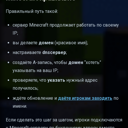
Правильный путь такой:
сервер Minecraft продолжает работать по своему
IP;
вы делаете
домен
(красивое имя);
настраиваете
dnsсервер
;
создаёте A-запись, чтобы
домен
“хотеть”
указывать на ваш IP;
проверяете, что
указать
нужный адрес
получилось;
ждёте обновление и
даёте игрокам заходить
по
имени.
Если сделать это шаг за шагом, игроки подключаются
к Minecraft-серверу по буквенному адресу вместо