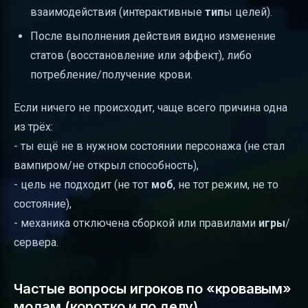
взаимодействия (интерактивные
тип
ы целей).
После выполнения действия видно изменение
статов (восстановление или эффект), либо
потребление/получение крови.
Если ничего не происходит, чаще всего причина одна
из трёх:
- ты ещё не в нужном состоянии персонажа (не стал
вампиром/не открыл способность),
- цель не подходит (не тот
моб
, не тот режим, не то
состояние),
- механика отключена сборкой или правилами
игры
/
сервера.
Частые вопросы игроков по «кровавым»
модам (коротко и по делу)