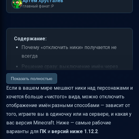
Артем Хрусталев
главный фанат :P
Содержание:
Почему «отключить ники» получается не
всегда
Решение сразу: выключение имён через
правила сервера (если у вас есть доступ)
Показать полностью
Решение для одиночной игры: самый
Если в вашем мире мешают ники над персонажами и
надёжный путь — мод
хочется больше «чистого» вида, можно отключить
отображение имён разными способами — зависит от
Если у вас публичный сервер: попросите
того, играете вы в одиночку или на сервере, и какая у
админа или ищите плагин
вас версия Minecraft. Ниже — самые рабочие
Частые ошибки при попытке отключить
варианты для
ПК
и
версий ниже 1.12.2
.
ники