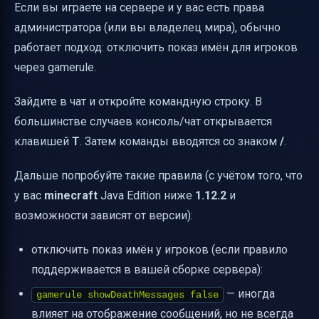
Если вы играете на сервере и у вас есть права
администратора (или вы владелец мира), обычно
работает подход: отключить показ имён для игроков
через gamerule.
Зайдите в чат и откройте командную строку. В
большинстве случаев консоль/чат открывается
клавишей
T
. Затем команды вводятся со знаком
/
.
Дальше попробуйте такие правила (с учётом того, что
у вас
minecraft
Java Edition ниже
1.12.2
и
возможности зависят от версии):
отключить показ имён у игроков (если правило
поддерживается в вашей сборке сервера):
— иногда
gamerule showDeathMessages false
влияет на отображение сообщений, но не всегда