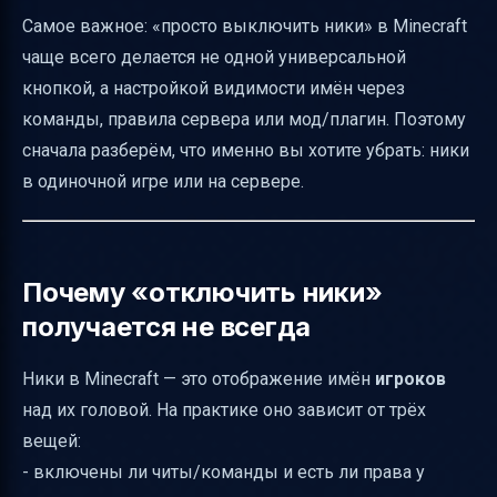
Как быстро понять, что именно у вас (и что
Самое важное: «просто выключить ники» в Minecraft
пробовать дальше)
чаще всего делается не одной универсальной
Связанные настройки: иногда вы путаете
кнопкой, а настройкой видимости имён через
ники с интерфейсом
команды, правила сервера или мод/плагин. Поэтому
сначала разберём, что именно вы хотите убрать: ники
Итог
в одиночной игре или на сервере.
Почему «отключить ники»
получается не всегда
Ники в Minecraft — это отображение имён
игроков
над их головой. На практике оно зависит от трёх
вещей:
- включены ли читы/команды и есть ли права у