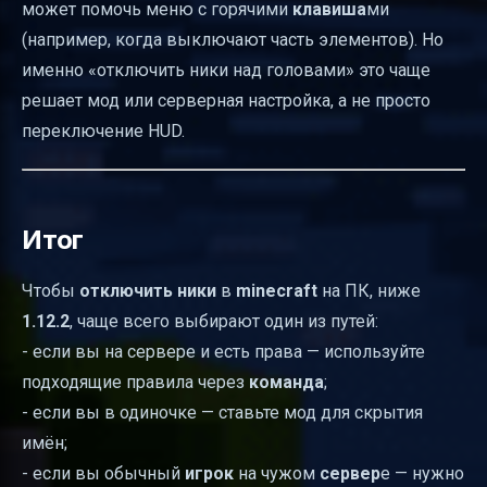
может помочь меню с горячими
клавиша
ми
(например, когда выключают часть элементов). Но
именно «отключить ники над головами» это чаще
решает мод или серверная настройка, а не просто
переключение HUD.
Итог
Чтобы
отключить ники
в
minecraft
на ПК, ниже
1.12.2
, чаще всего выбирают один из путей:
- если вы на сервере и есть права — используйте
подходящие правила через
команда
;
- если вы в одиночке — ставьте мод для скрытия
имён;
- если вы обычный
игрок
на чужом
сервер
е — нужно