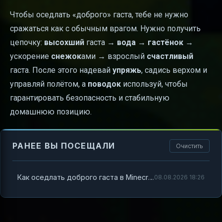
Чтобы оседлать «доброго» гаста, тебе не нужно
сражаться как с обычным врагом. Нужно получить
цепочку:
высохший
гаста →
вода
→
гастёнок
→
ускорение
снежок
ами → взрослый
счастливый
гаста. После этого надевай
упряжь
, садись верхом и
управляй полётом, а
поводок
используй, чтобы
гарантировать безопасность и стабильную
домашнюю позицию.
РАНЕЕ ВЫ ПОСЕЩАЛИ
Очистить
Как оседлать доброго гаста в Minecraft: понятная инструкция от поиска до полёта
08.08.2026 18:26