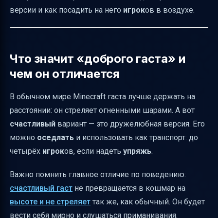
Как приманить счастливого гаста и сделать
версии и как посадить на него
игрок
ов в воздухе.
его послушным
Как использовать упряжь: посадка и
управление
Что значит «доброго гаста» и
Как «оседлать»: быстрые шаги перед
чем он отличается
полётом
Управление во время полёта: что нажимать
В обычном мире Minecraft гаста лучше держать на
расстоянии: он стреляет огненными шарами. А вот
Домашняя позиция: почему гаст
счастливый
вариант — это дружелюбная версия. Его
«возвращается» и как её поменять
можно
оседлать
и использовать как транспорт: до
Как лечится счастливый гаст и почему это
четырёх
игрок
ов, если надеть
упряжь
.
важно в выживании
Тонкие моменты: что реально стоит знать
Важно помнить главное отличие по поведению:
перед тем, как лететь
счастливый гаст
не превращается в кошмар на
Короткая таблица: весь путь оседлать
высоте и не стреляет
так же, как обычный. Он будет
счастливого гаста
вести себя мирно и слушаться приманивания.