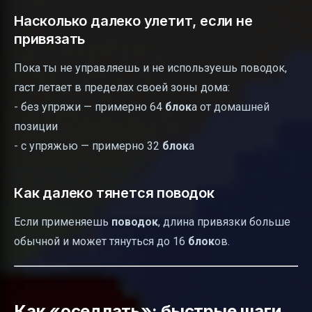
Насколько далеко улетит, если не
привязать
Пока ты не управляешь и не используешь поводок,
гаст летает в пределах своей зоны дома:
- без упряжи — примерно 64
блок
а от домашней
позиции
- с упряжью — примерно 32
блок
а
Как далеко тянется поводок
Если применяешь
поводок
, длина привязки больше
обычной и может тянуться до 16
блок
ов.
Как «оседлать»: быстрые шаги