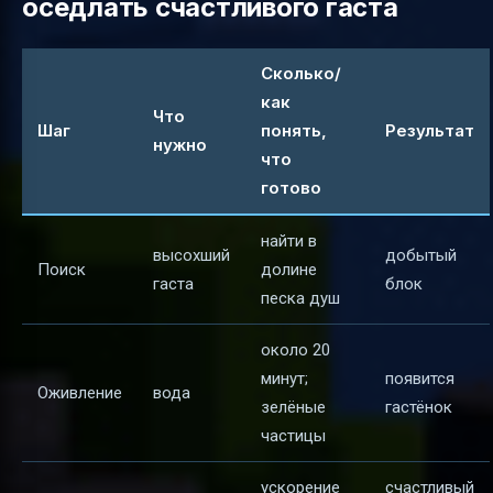
оседлать счастливого гаста
Сколько/
как
Что
Шаг
понять,
Результат
нужно
что
готово
найти в
высохший
добытый
Поиск
долине
гаста
блок
песка душ
около 20
минут;
появится
Оживление
вода
зелёные
гастёнок
частицы
ускорение
счастливый