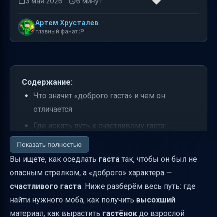
3 мая 2026
6 минут
Артем Хрусталев
главный фанат :P
Содержание:
Что значит «доброго гаста» и чем он
отличается
Где искать путь к счастливому гаста:
высохший гаста
Показать полностью
Как добыть высохший гаста
Вы ищете, как оседлать
гаста
так, чтобы он был не
опасным стрелком, а «доброго» характера —
Как оживить высохший гаста: вода и время
счастливого гаста
. Ниже разберём весь путь: где
Как ускорить превращение гастёнка в
найти нужного моба, как получить
высохший
счастливого гаста
материал, как вырастить
гастёнок
до взрослой