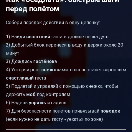
перед полётом
Собери порядок действий в одну цепочку:
1) Найди
высохший
гаста в долине песка душ
2) Добытый блок перенеси в воду и держи около 20
минут
3) Дождись
гастёнок
а
4) Ускоряй рост
снежок
ами, пока не станет взрослым
счастливый
гаста
5) Подлетай и управляй с помощью снежка, чтобы
держать
моб
под контролем
6) Надень
упряжь
и садись
7) Для безопасности полётов привязывай
поводок
(если нужно не дать гасту «уехать» по зоне)