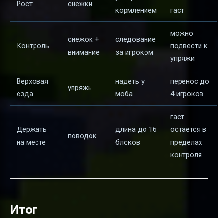
Рост
снежки
кормлением
гаст
можно
снежок +
следование
Контроль
подвести к
внимание
за игроком
упряжи
Верховая
надеть у
перенос до
упряжь
езда
моба
4 игроков
гаст
Держать
длина до 16
остаётся в
поводок
на месте
блоков
пределах
контроля
Итог