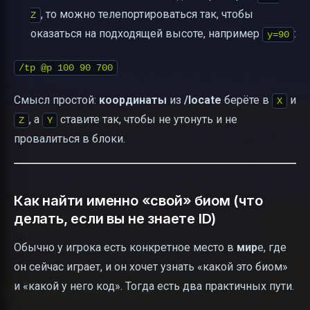
, то можно телепортироваться так, чтобы
Z
оказаться на подходящей высоте, например
:
y=90
/tp @p 100 90 700
Смысл простой:
координаты
из
/locate
берёте в
и
X
, а
ставите так, чтобы не утонуть и не
Z
Y
провалиться в блоки.
Как найти именно «свой» биом (что
делать, если вы не знаете ID)
Обычно у игрока есть конкретное место в
мир
e, где
он сейчас играет, и он хочет узнать «какой это биом»
и «какой у него код». Тогда есть два практичных пути.