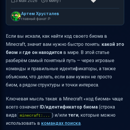
3 мая 2026
5 минут
Артем Хрусталев
главный фанат :P
Если вы искали, как найти код своего биома в
Minecraft, значит вам нужно быстро понять:
какой это
биом
и
где он находится
в мире. В этой статье
разберём самый понятный путь — через игровые
команды и правильные идентификаторы, а также
объясним, что делать, если вам нужен не просто
биом, а рядом структуры и точки интереса.
Ключевая мысль такая: в Minecraft «код биома» чаще
всего означает
ID/идентификатор биома
(строка
вида
) и/или
теги
, которые можно
minecraft:...
использовать в
командах поиска
.