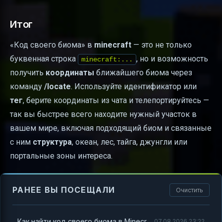
Итог
«Код своего биома» в
minecraft
— это не только
буквенная строка
, но и возможность
minecraft:...
получить
координаты
ближайшего биома через
команду
/locate
. Используйте идентификатор или
тег
, берите координаты из чата и телепортируйтесь —
так вы быстрее всего находите нужный участок в
вашем мире, включая подходящий биом и связанные
с ним
структура
, океан, лес, тайга, джунгли или
портальные зоны интереса.
РАНЕЕ ВЫ ПОСЕЩАЛИ
Очистить
Как найти код своего биома в Minecraft: простой способ узнать нужные координаты
07.08.2026 23:22