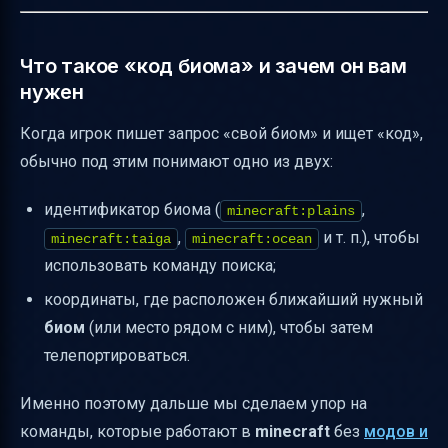
Что такое «код биома» и зачем он вам
нужен
Когда игрок пишет запрос «свой биом» и ищет «код»,
обычно под этим понимают одно из двух:
идентификатор биома (
,
minecraft:plains
,
и т. п.), чтобы
minecraft:taiga
minecraft:ocean
использовать команду поиска;
координаты, где расположен ближайший нужный
биом
(или место рядом с ним), чтобы затем
телепортироваться.
Именно поэтому дальше мы сделаем упор на
команды, которые работают в
minecraft
без
модов и