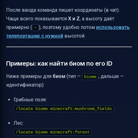
После ввода команда пишет координаты (в чат).
Чаще всего показывается
X и Z
, а высоту даёт
примерно (
), поэтому удобно потом
использовать
~
телепортацию с нужной
высотой.
Примеры: как найти биом по его ID
Ниже примеры для
биом
(тип —
, дальше —
biome
идентификатор):
Грибные поля:
/locate biome minecraft:mushroom_fields
Лес:
/locate biome minecraft:forest