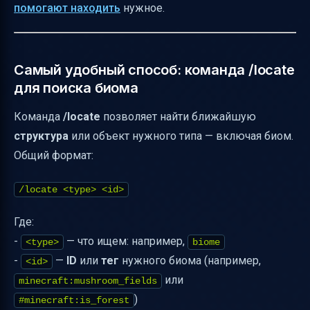
помогают находить
нужное.
Самый удобный способ: команда /locate
для поиска биома
Команда
/locate
позволяет найти ближайшую
структура
или объект нужного типа — включая биом.
Общий формат:
/locate <type> <id>
Где:
-
— что ищем: например,
<type>
biome
-
—
ID
или
тег
нужного биома (например,
<id>
или
minecraft:mushroom_fields
)
#minecraft:is_forest