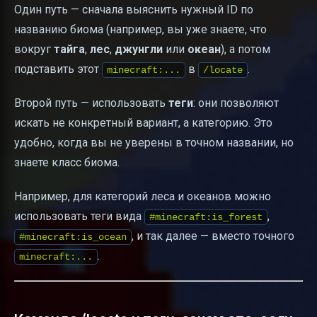
Один путь — сначала выяснить нужный ID по
названию биома (например, вы уже знаете, что
вокруг
тайга
,
лес
,
джунгли
или
океан
), а потом
подставить этот
в
.
minecraft:...
/locate
Второй путь — использовать
теги
: они позволяют
искать не конкретный вариант, а категорию. Это
удобно, когда вы не уверены в точном названии, но
знаете класс биома.
Например, для категорий леса и океанов можно
использовать теги вида
,
#minecraft:is_forest
, и так далее — вместо точного
#minecraft:is_ocean
.
minecraft:...