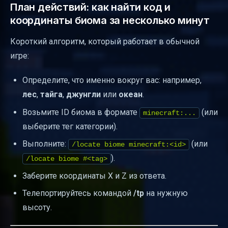
План действий: как найти код и
координаты биома за несколько минут
Короткий алгоритм, который работает в обычной
игре:
Определите, что именно вокруг вас: например,
лес
,
тайга
,
джунгли
или
океан
.
Возьмите ID биома в формате
(или
minecraft:...
выберите тег категории).
Выполните:
(или
/locate biome minecraft:<id>
).
/locate biome #<tag>
Заберите координаты X и Z из ответа.
Телепортируйтесь командой
/tp
на нужную
высоту.