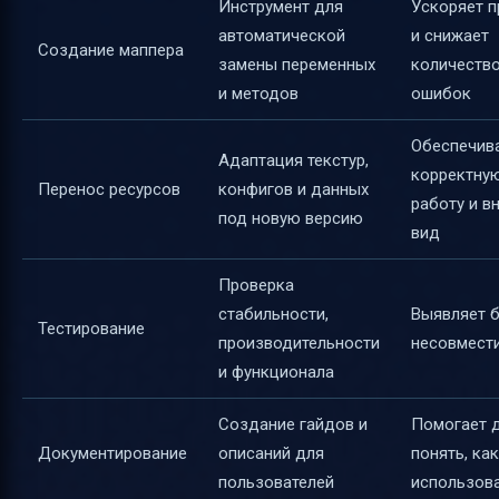
Инструмент для
Ускоряет 
автоматической
и снижает
Создание маппера
замены переменных
количеств
и методов
ошибок
Обеспечив
Адаптация текстур,
корректну
Перенос ресурсов
конфигов и данных
работу и в
под новую версию
вид
Проверка
стабильности,
Выявляет б
Тестирование
производительности
несовмест
и функционала
Создание гайдов и
Помогает 
Документирование
описаний для
понять, как
пользователей
использов