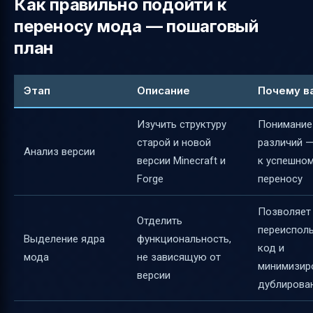
Как правильно подойти к
переносу мода — пошаговый
план
Этап
Описание
Почему в
Изучить структуру
Понимание
старой и новой
различий 
Анализ версии
версии Minecraft и
к успешно
Forge
переносу
Позволяет
Отделить
переиспол
Выделение ядра
функциональность,
код и
мода
не зависящую от
минимизир
версии
дублирова