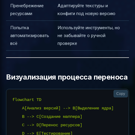
Пренебрежение
Адаптируйте текстуры и
ресурсами
конфиги под новую версию
Попытка
Используйте инструменты, но
автоматизировать
не забывайте о ручной
всё
проверке
Визуализация процесса переноса
Copy
flowchart TD

    A[Анализ версий] --> B[Выделение ядра]

    B --> C[Создание маппера]

    C --> D[Перенос ресурсов]

    D --> E[Тестирование]
