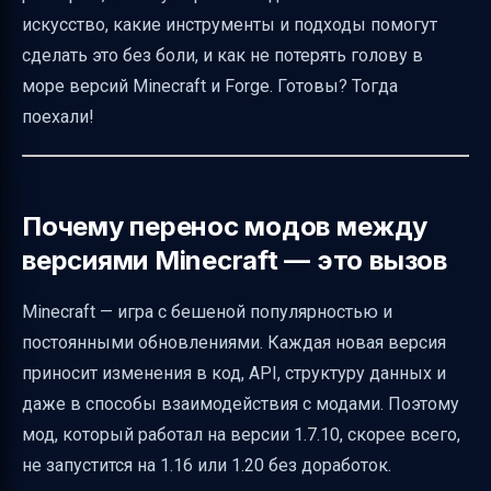
Можно ли обойтись без полного
искусство, какие инструменты и подходы помогут
перекодирования?
сделать это без боли, и как не потерять голову в
Практические советы для моддеров
море версий Minecraft и Forge. Готовы? Тогда
Как избежать типичных ошибок при
поехали!
переносе
Визуализация процесса переноса
Как установить старый мод на новую
Почему перенос модов между
версию Minecraft — краткая инструкция
версиями Minecraft — это вызов
Юридические и этические аспекты
Minecraft — игра с бешеной популярностью и
Заключение
постоянными обновлениями. Каждая новая версия
Полезные ссылки
приносит изменения в код, API, структуру данных и
даже в способы взаимодействия с модами. Поэтому
мод, который работал на версии 1.7.10, скорее всего,
не запустится на 1.16 или 1.20 без доработок.