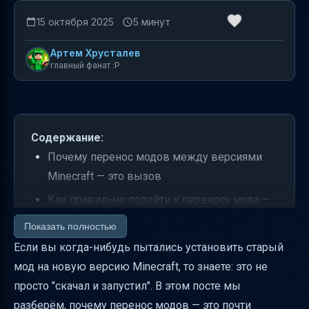
15 октября 2025
5 минут
Артем Хрусталев
главный фанат :P
Содержание:
Почему перенос модов между версиями
Minecraft — это вызов
Как правильно подойти к переносу мода —
пошаговый план
Показать полностью
Инструментарий для переноса модов —
Если вы когда-нибудь пытались установить старый
миф или реальность?
мод на новую версию Minecraft, то знаете: это не
просто "скачал и запустил". В этом посте мы
Ядро мода — секрет стабильности
разберём, почему перенос модов — это почти